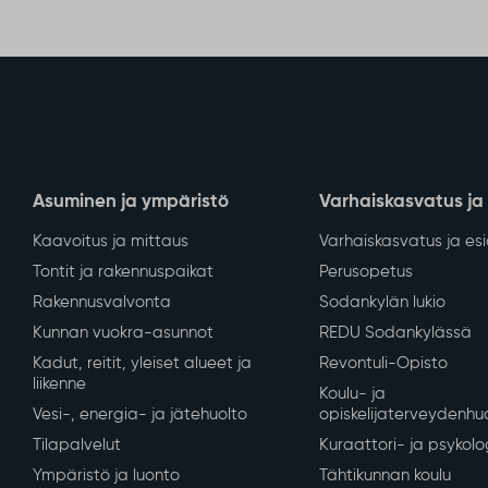
Asuminen ja ympäristö
Varhaiskasvatus ja
Kaavoitus ja mittaus
Varhaiskasvatus ja es
Tontit ja rakennuspaikat
Perusopetus
Rakennusvalvonta
Sodankylän lukio
Kunnan vuokra-asunnot
REDU Sodankylässä
Kadut, reitit, yleiset alueet ja
Revontuli-Opisto
liikenne
Koulu- ja
Vesi-, energia- ja jätehuolto
opiskelijaterveydenhu
Tilapalvelut
Kuraattori- ja psykolo
Ympäristö ja luonto
Tähtikunnan koulu