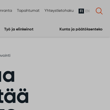
enranta
Tapahtumat
Yhteystietohaku
FI
EN
Työ ja elinkeinot
Kunta ja päätöksenteko
vointi
ua
tää