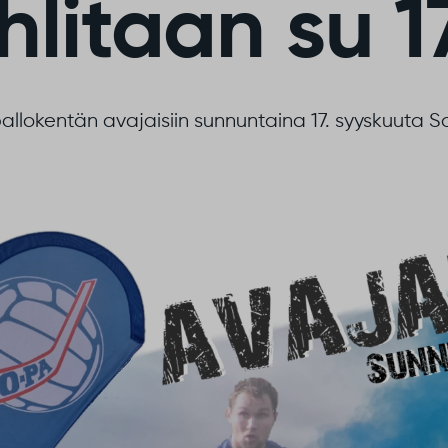
hlitaan su 17
llokentän avajaisiin sunnuntaina 17. syyskuuta S