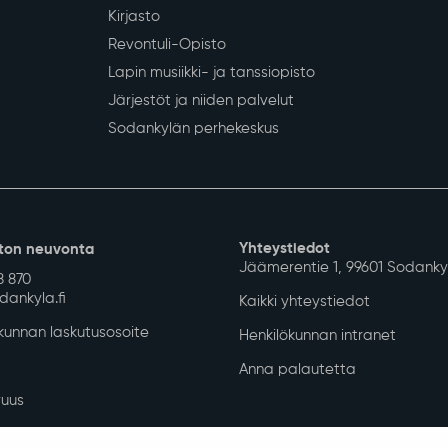
Kirjasto
Revontuli-Opisto
Lapin musiikki- ja tanssiopisto
Järjestöt ja niiden palvelut
Sodankylän perhekeskus
Yhteystiedot
ton neuvonta
Jäämerentie 1, 99601 Sodanky
8 870
ankyla.fi
Kaikki yhteystiedot
unnan laskutusosoite
Henkilökunnan intranet
Anna palautetta
uus
isuuskuvaus