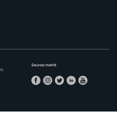
Seuraa meitä
lä