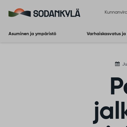
Siirry sisältöön
Kunnanvira
Asuminen ja ympäristö
Varhaiskasvatus ja
Ju
P
ja