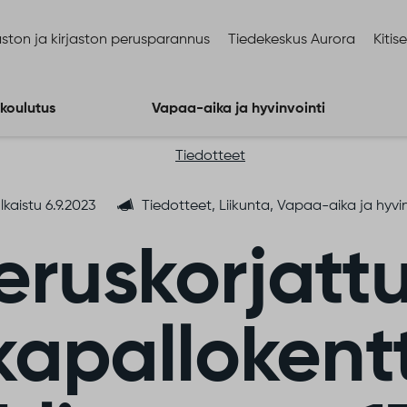
ston ja kirjaston perusparannus
Tiedekeskus Aurora
Kitis
 koulutus
Vapaa-aika ja hyvinvointi
Tiedotteet
lkaistu 6.9.2023
Tiedotteet, Liikunta, Vapaa-aika ja hyvin
eruskorjatt
lkapallokent