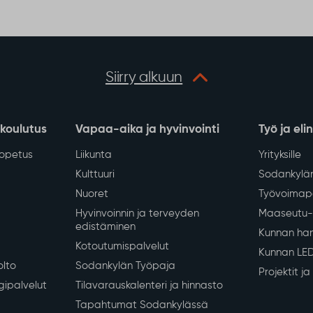
Siirry alkuun
 koulutus
Vapaa-aika ja hyvinvointi
Työ ja eli
iopetus
Liikunta
Yrityksille
Kulttuuri
Sodankylän
Nuoret
Työvoimapa
Hyvinvoinnin ja terveyden
Maaseutu- 
edistäminen
Kunnan han
Kotoutumispalvelut
Kunnan LE
olto
Sodankylän Työpaja
Projektit j
gipalvelut
Tilavarauskalenteri ja hinnasto
Tapahtumat Sodankylässä