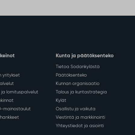
nkeinot
Kunta ja päätöksenteko
Tietoa Sodankylästä
 yritykset
Päätöksenteko
lvelut
Kunnan organisaatio
ja lomituspalvelut
Talous ja kuntastrategia
kinnat
Kylät
D-mainostaulut
Osallistu ja vaikuta
a hankkeet
Viestintä ja markkinointi
Yhteystiedot ja asiointi