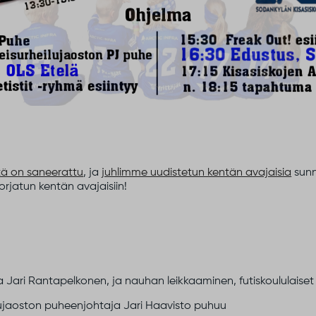
tä on saneerattu
, ja
juhlimme uudistetun kentän avajaisia
sunn
orjatun kentän avajaisiin!
 Jari Rantapelkonen, ja nauhan leikkaaminen, futiskoululaiset
eilujaoston puheenjohtaja Jari Haavisto puhuu