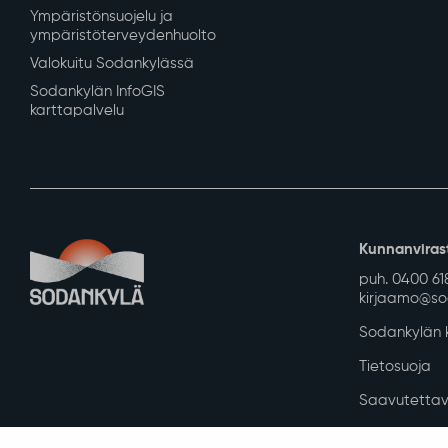
Ympäristönsuojelu ja
ympäristöterveydenhuolto
Valokuitu Sodankylässä
Sodankylän InfoGIS
karttapalvelu
Kunnanviras
puh. 0400 61
kirjaamo@sod
Sodankylän k
Tietosuoja
Saavutettav
Asiakirjajulk