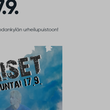
.9.
odankylän urheilupuistoon!