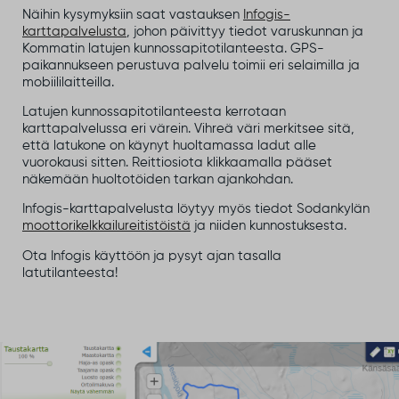
Näihin kysymyksiin saat vastauksen
Infogis-
karttapalvelusta
, johon päivittyy tiedot varuskunnan ja
Kommatin latujen kunnossapitotilanteesta. GPS-
paikannukseen perustuva palvelu toimii eri selaimilla ja
mobiililaitteilla.
Latujen kunnossapitotilanteesta kerrotaan
karttapalvelussa eri värein. Vihreä väri merkitsee sitä,
että latukone on käynyt huoltamassa ladut alle
vuorokausi sitten. Reittiosiota klikkaamalla pääset
näkemään huoltotöiden tarkan ajankohdan.
Infogis-karttapalvelusta löytyy myös tiedot Sodankylän
moottorikelkkailureitistöistä
ja niiden kunnostuksesta.
Ota Infogis käyttöön ja pysyt ajan tasalla
latutilanteesta!