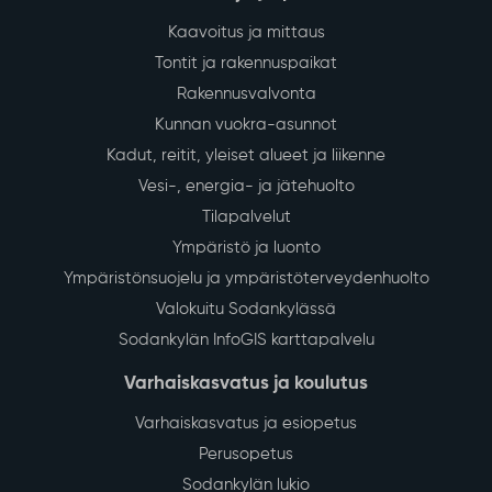
Kaavoitus ja mittaus
Tontit ja rakennuspaikat
Rakennusvalvonta
Kunnan vuokra-asunnot
Kadut, reitit, yleiset alueet ja liikenne
Vesi-, energia- ja jätehuolto
Tilapalvelut
Ympäristö ja luonto
Ympäristönsuojelu ja ympäristöterveydenhuolto
Valokuitu Sodankylässä
Sodankylän InfoGIS karttapalvelu
Varhaiskasvatus ja koulutus
Varhaiskasvatus ja esiopetus
Perusopetus
Sodankylän lukio