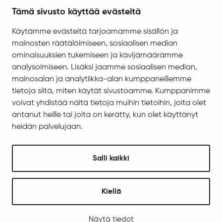
Tietosuoja
Tämä sivusto käyttää evästeitä
Saavutettavuus
Käytämme evästeitä tarjoamamme sisällön ja
Asiakirjajulkisuuskuvaus
mainosten räätälöimiseen, sosiaalisen median
ominaisuuksien tukemiseen ja kävijämäärämme
Evästeiden hallinta
analysoimiseen. Lisäksi jaamme sosiaalisen median,
Yhteystiedot
mainosalan ja analytiikka-alan kumppaneillemme
Jäämerentie 1, 99601 Sodankylä
tietoja siitä, miten käytät sivustoamme. Kumppanimme
voivat yhdistää näitä tietoja muihin tietoihin, joita olet
Kaikki yhteystiedot
antanut heille tai joita on kerätty, kun olet käyttänyt
Henkilökunnan intranet
heidän palvelujaan.
Anna palautetta
Seuraa meitä
Salli kaikki
Kiellä
© 2025 Sodankylä
Digi- ja mainostoimisto Höyry Rovaniemi ja Oulu
Näytä tiedot