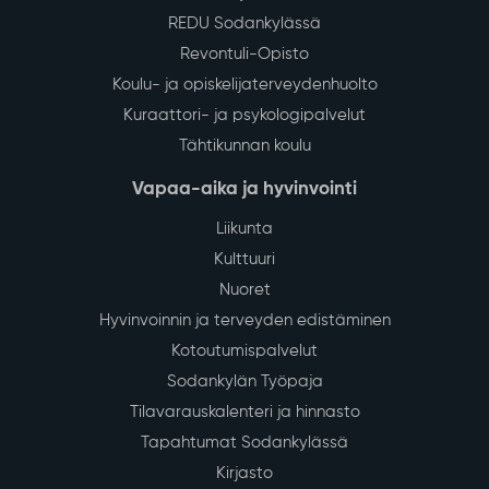
REDU Sodankylässä
Revontuli-Opisto
Koulu- ja opiskelijaterveydenhuolto
Kuraattori- ja psykologipalvelut
Tähtikunnan koulu
Vapaa-aika ja hyvinvointi
Liikunta
Kulttuuri
Nuoret
Hyvinvoinnin ja terveyden edistäminen
Kotoutumispalvelut
Sodankylän Työpaja
Tilavarauskalenteri ja hinnasto
Tapahtumat Sodankylässä
Kirjasto