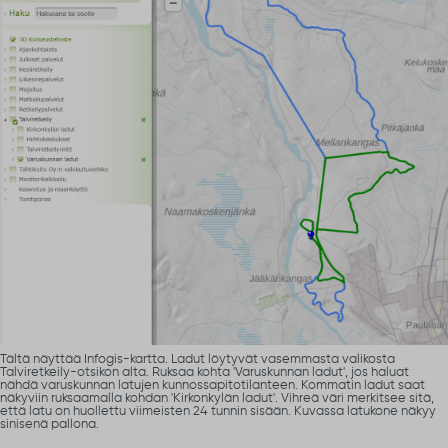
Tältä näyttää Infogis-kartta. Ladut löytyvät vasemmasta valikosta
Talviretkeily-otsikon alta. Ruksaa kohta 'Varuskunnan ladut', jos haluat
nähdä varuskunnan latujen kunnossapitotilanteen. Kommatin ladut saat
näkyviin ruksaamalla kohdan 'Kirkonkylän ladut'. Vihreä väri merkitsee sitä,
että latu on huollettu viimeisten 24 tunnin sisään. Kuvassa latukone näkyy
sinisenä pallona.