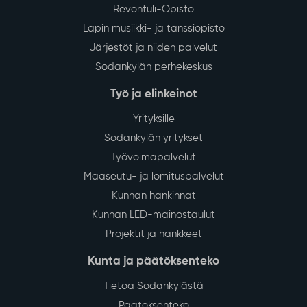
Revontuli-Opisto
Lapin musiikki- ja tanssiopisto
Järjestöt ja niiden palvelut
Sodankylän perhekeskus
Työ ja elinkeinot
Yrityksille
Sodankylän yritykset
Työvoimapalvelut
Maaseutu- ja lomituspalvelut
Kunnan hankinnat
Kunnan LED-mainostaulut
Projektit ja hankkeet
Kunta ja päätöksenteko
Tietoa Sodankylästä
Päätöksenteko