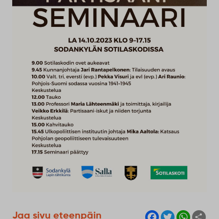
F
T
W
S
Jaa sivu eteenpäin