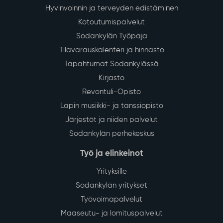
Hyvinvoinnin ja terveyden edistäminen
Kotoutumispalvelut
Sodankylän Työpaja
Tilavarauskalenteri ja hinnasto
Tapahtumat Sodankylässä
Kirjasto
Revontuli-Opisto
Lapin musiikki- ja tanssiopisto
Järjestöt ja niiden palvelut
Sodankylän perhekeskus
Työ ja elinkeinot
Yrityksille
Sodankylän yritykset
Työvoimapalvelut
Maaseutu- ja lomituspalvelut