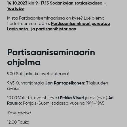
14.10.2023 klo 9–17.15 Sodankylän sotilaskodissa –
YouTube
Mistä Partisaaniseminaarissa on kyse? Lue aiempi
tiedotteemme täällä:
Partisaaniseminaari pureutuu
Lapin sota- ja partisaanihistoriaan
Partisaaniseminaarin
ohjelma
9.00 Sotilaskodin ovet aukeavat
9.45 Kunnanjohtaja
Jari Rantapelkonen
: Tilaisuuden
avaus
10.00 Valt. tri, eversti (evp.)
Pekka Visuri
ja evl (evp.)
Ari
Raunio
: Pohjois-Suomi sodassa vuosina 1941–1945
Keskustelua
12.00 Tauko