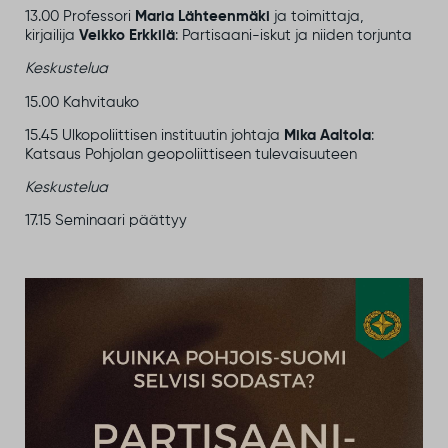
13.00 Professori
Maria Lähteenmäki
ja toimittaja,
kirjailija
Veikko Erkkilä
: Partisaani-iskut ja niiden torjunta
Keskustelua
15.00 Kahvitauko
15.45 Ulkopoliittisen instituutin johtaja
Mika Aaltola
:
Katsaus Pohjolan geopoliittiseen tulevaisuuteen
Keskustelua
17.15 Seminaari päättyy