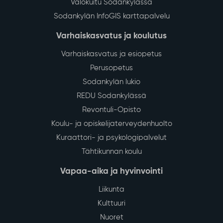
Valokuitu Sodankylässä
Sodankylän InfoGIS karttapalvelu
Varhaiskasvatus ja koulutus
Varhaiskasvatus ja esiopetus
Perusopetus
Sodankylän lukio
REDU Sodankylässä
Revontuli-Opisto
Koulu- ja opiskelijaterveydenhuolto
Kuraattori- ja psykologipalvelut
Tähtikunnan koulu
Vapaa-aika ja hyvinvointi
Liikunta
Kulttuuri
Nuoret