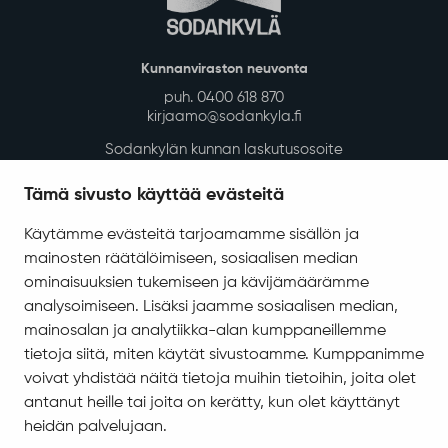
Kunnanviraston neuvonta
puh. 0400 618 870
kirjaamo@sodankyla.fi
Sodankylän kunnan laskutusosoite
Tietosuoja
Tämä sivusto käyttää evästeitä
Saavutettavuus
Käytämme evästeitä tarjoamamme sisällön ja
Asiakirjajulkisuuskuvaus
mainosten räätälöimiseen, sosiaalisen median
Evästeiden hallinta
ominaisuuksien tukemiseen ja kävijämäärämme
analysoimiseen. Lisäksi jaamme sosiaalisen median,
Yhteystiedot
mainosalan ja analytiikka-alan kumppaneillemme
Jäämerentie 1, 99601 Sodankylä
tietoja siitä, miten käytät sivustoamme. Kumppanimme
voivat yhdistää näitä tietoja muihin tietoihin, joita olet
Kaikki yhteystiedot
antanut heille tai joita on kerätty, kun olet käyttänyt
Henkilökunnan intranet
heidän palvelujaan.
Anna palautetta