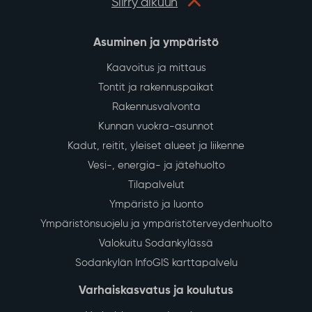
Siirry alkuun
Asuminen ja ympäristö
Kaavoitus ja mittaus
Tontit ja rakennuspaikat
Rakennusvalvonta
Kunnan vuokra-asunnot
Kadut, reitit, yleiset alueet ja liikenne
Vesi-, energia- ja jätehuolto
Tilapalvelut
Ympäristö ja luonto
Ympäristönsuojelu ja ympäristöterveydenhuolto
Valokuitu Sodankylässä
Sodankylän InfoGIS karttapalvelu
Varhaiskasvatus ja koulutus