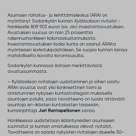
Asumisen rahoitus- ja kehittämiskeskus (ARA) on
myöntänyt Sodankylän kunnan
Kylälaakson rivitalot
-
hankkeelle 809 903 euron (sis. alv) investointiavustuksen.
Avustuksen suuruus on noin 25 prosenttia
rakennushankkeen kokonaiskustannuksista.
Investointiavustuksen lisäksi kunta on saanut ARAlta
myönteisen korkotukipäätöksen. Se suojaa kunnan lainaa
mahdolliselta kovalta koronnousulta.
Sodankylän kunnassa iloitaan merkittävästä
avustussummasta.
– Kylälaakson rivitalojen uudistaminen ja siihen saatu
ARAn avustus ovat yksi konkreettinen toimi ja
onnistuminen nykyisen kuntastrategian mukaisella
asuntojen polulla, jossa tavoitteena on luoda riittävästi
asuntoja eri-ikäisten kuntalaisten tarpeisiin,
kunnanjohtaja
Jari Rantapelkonen
sanoo.
Hankkeessa uudistetaan ikääntyneiden asumiseen
suunnatut ja kunnan omistuksessa olevat rivitalot.
Tavoitteena on saada nykyisten rivitalojen alueelle 50–