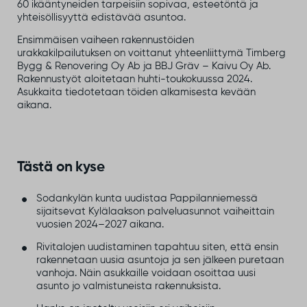
60 ikääntyneiden tarpeisiin sopivaa, esteetöntä ja
yhteisöllisyyttä edistävää asuntoa.
Ensimmäisen vaiheen rakennustöiden
urakkakilpailutuksen on voittanut yhteenliittymä Timberg
Bygg & Renovering Oy Ab ja BBJ Gräv – Kaivu Oy Ab.
Rakennustyöt aloitetaan huhti-toukokuussa 2024.
Asukkaita tiedotetaan töiden alkamisesta kevään
aikana.
Tästä on kyse
Sodankylän kunta uudistaa Pappilanniemessä
sijaitsevat Kylälaakson palveluasunnot vaiheittain
vuosien 2024–2027 aikana.
Rivitalojen uudistaminen tapahtuu siten, että ensin
rakennetaan uusia asuntoja ja sen jälkeen puretaan
vanhoja. Näin asukkaille voidaan osoittaa uusi
asunto jo valmistuneista rakennuksista.