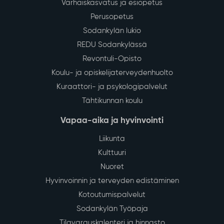
Varhaiskasvatus ja esiopetus
Perusopetus
Sodankylän lukio
REDU Sodankylässä
Revontuli-Opisto
Koulu- ja opiskelijaterveydenhuolto
Kuraattori- ja psykologipalvelut
Tähtikunnan koulu
Vapaa-aika ja hyvinvointi
Liikunta
Kulttuuri
Nuoret
Hyvinvoinnin ja terveyden edistäminen
Kotoutumispalvelut
Sodankylän Työpaja
Tilavarauskalenteri ja hinnasto