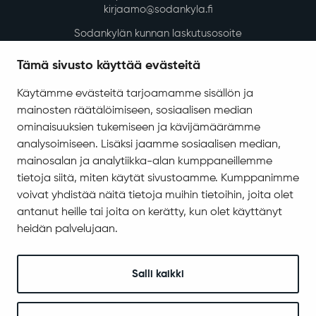
kirjaamo@sodankyla.fi
Sodankylän kunnan laskutusosoite
Tietosuoja
Tämä sivusto käyttää evästeitä
Saavutettavuus
Käytämme evästeitä tarjoamamme sisällön ja
Asiakirjajulkisuuskuvaus
mainosten räätälöimiseen, sosiaalisen median
Evästeiden hallinta
ominaisuuksien tukemiseen ja kävijämäärämme
analysoimiseen. Lisäksi jaamme sosiaalisen median,
Yhteystiedot
mainosalan ja analytiikka-alan kumppaneillemme
Jäämerentie 1, 99601 Sodankylä
tietoja siitä, miten käytät sivustoamme. Kumppanimme
Kaikki yhteystiedot
voivat yhdistää näitä tietoja muihin tietoihin, joita olet
antanut heille tai joita on kerätty, kun olet käyttänyt
Henkilökunnan intranet
heidän palvelujaan.
Anna palautetta
Seuraa meitä
Salli kaikki