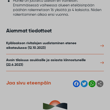
Hanke on jaoteltu useisiin eri vaiheisiin.
Ensimmäisessä vaiheessa alueen eteläisinpään
päähän rakennetaan 16 yksiötä ja 4 kaksiota. Niiden
rakentaminen alkaa ensi vuonna.
Aiemmat tiedotteet
Kylälaakson rivitalojen uudistaminen etenee
aikataulussa (12.10.2023)
Avoin tilaisuus asukkaille ja asiasta kiinnostuneille
(22.6.2023)
F
T
W
S
Jaa sivu eteenpäin
a
w
h
h
c
i
a
a
e
t
t
r
b
t
s
e
o
e
A
o
r
p
k
p