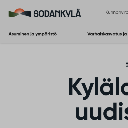
Siirry sisältöön
Kunnanvira
Asuminen ja ympäristö
Varhaiskasvatus ja
Kyläl
uudi