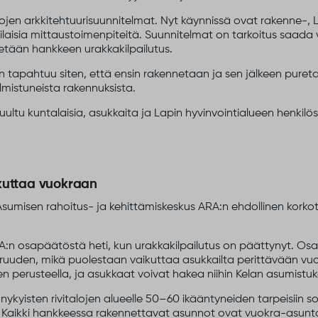
talojen arkkitehtuurisuunnitelmat. Nyt käynnissä ovat rakenne-, 
rilaisia mittaustoimenpiteitä. Suunnitelmat on tarkoitus saada
tään hankkeen urakkakilpailutus.
n tapahtuu siten, että ensin rakennetaan ja sen jälkeen puret
lmistuneista rakennuksista.
kuultu kuntalaisia, asukkaita ja Lapin hyvinvointialueen henki
ikuttaa vuokraan
 Asumisen rahoitus- ja kehittämiskeskus ARA:n ehdollinen korko
RA:n osapäätöstä heti, kun urakkakilpailutus on päättynyt. O
uuruuden, mikä puolestaan vaikuttaa asukkailta perittävään v
n perusteella, ja asukkaat voivat hakea niihin Kelan asumistu
ykyisten rivitalojen alueelle 50–60 ikääntyneiden tarpeisiin s
a. Kaikki hankkeessa rakennettavat asunnot ovat vuokra-asunt