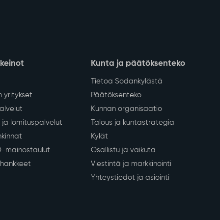
nkeinot
Kunta ja päätöksenteko
Tietoa Sodankylästä
 yritykset
Päätöksenteko
lvelut
Kunnan organisaatio
ja lomituspalvelut
Talous ja kuntastrategia
kinnat
Kylät
D-mainostaulut
Osallistu ja vaikuta
a hankkeet
Viestintä ja markkinointi
Yhteystiedot ja asiointi