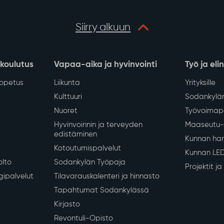
Siirry alkuun
 koulutus
Vapaa-aika ja hyvinvointi
Työ ja eli
iopetus
Liikunta
Yrityksille
Kulttuuri
Sodankylän
Nuoret
Työvoimapa
Hyvinvoinnin ja terveyden
Maaseutu- 
edistäminen
Kunnan han
Kotoutumispalvelut
Kunnan LE
olto
Sodankylän Työpaja
Projektit j
gipalvelut
Tilavarauskalenteri ja hinnasto
Tapahtumat Sodankylässä
Kirjasto
Revontuli-Opisto