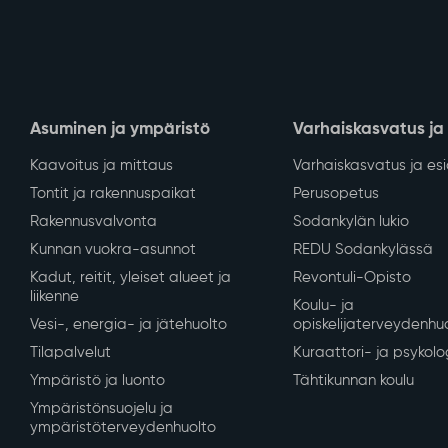
Asuminen ja ympäristö
Varhaiskasvatus ja
Kaavoitus ja mittaus
Varhaiskasvatus ja es
Tontit ja rakennuspaikat
Perusopetus
Rakennusvalvonta
Sodankylän lukio
Kunnan vuokra-asunnot
REDU Sodankylässä
Kadut, reitit, yleiset alueet ja
Revontuli-Opisto
liikenne
Koulu- ja
Vesi-, energia- ja jätehuolto
opiskelijaterveydenhu
Tilapalvelut
Kuraattori- ja psykolo
Ympäristö ja luonto
Tähtikunnan koulu
Ympäristönsuojelu ja
ympäristöterveydenhuolto