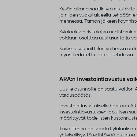
Kesän aikana saatiin valmiiksi rivi
ja niiden vuoksi alueella tehdään e
mennessä. Tämän jälkeen käynniste
Kylälaakson rivitalojen uudistamine
voidaan osoittaa uusi asunto jo va
Kaikissa suunnittelun vaiheissa on 
myös tiedotettu paikallislehdessä.
ARA:n investointiavustus va
Uusille asunnoille on saatu valtion
varauspäätös.
Investointiavustukselle haetaan A
investointiavustuksen lopullisen s
määrittyvät todellisten kustannuste
Tavoitteena on saada Kylälaakson n
yhteisöllisyyttä edistävää asunto