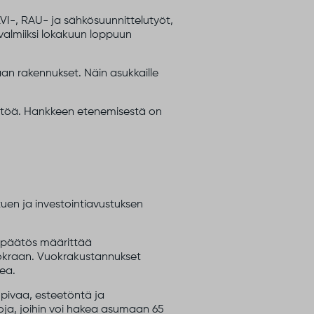
LVI-, RAU- ja sähkösuunnittelutyöt,
 valmiiksi lokakuun loppuun
aan rakennukset. Näin asukkaille
löstöä. Hankkeen etenemisestä on
tuen ja investointiavustuksen
sapäätös määrittää
uokraan. Vuokrakustannukset
kea.
opivaa, esteetöntä ja
oja, joihin voi hakea asumaan 65