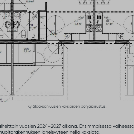
Kylälaakson uusien kaksioiden pohjapiirustus.
 vaiheittain vuosien 2024–2027 aikana. Ensimmäisessä vaihees
 huoltorakennuksen läheisyyteen neljä kaksiota.