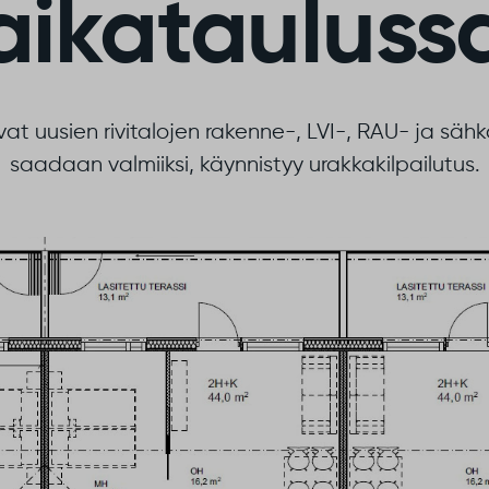
aikatauluss
at uusien rivitalojen rakenne-, LVI-, RAU- ja säh
saadaan valmiiksi, käynnistyy urakkakilpailutus.