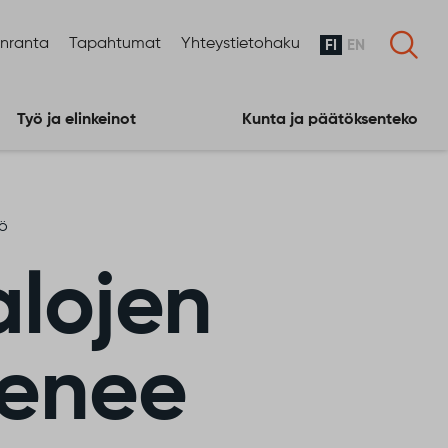
enranta
Tapahtumat
Yhteystietohaku
FI
EN
Työ ja elinkeinot
Kunta ja päätöksenteko
ö
alojen
tenee