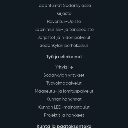
Tapahtumat Sodankylässä
Kirjasto
Revontuli-Opisto
Lapin musiikki- ja tanssiopisto
Järjestöt ja niiden palvelut
Sodankylän perhekeskus
Työ ja elinkeinot
Yrityksille
Sodankylän yritykset
Työvoimapalvelut
Maaseutu- ja lomituspalvelut
Kunnan hankinnat
Kunnan LED-mainostaulut
Projektit ja hankkeet
Kunta ja päätöksenteko