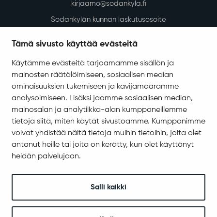
kirjaamo@sodankyla.fi
Sodankylän kunnan laskutusosoite
Tietosuoja
Tämä sivusto käyttää evästeitä
Saavutettavuus
Käytämme evästeitä tarjoamamme sisällön ja
Asiakirjajulkisuuskuvaus
mainosten räätälöimiseen, sosiaalisen median
Evästeiden hallinta
ominaisuuksien tukemiseen ja kävijämäärämme
analysoimiseen. Lisäksi jaamme sosiaalisen median,
Yhteystiedot
mainosalan ja analytiikka-alan kumppaneillemme
Jäämerentie 1, 99601 Sodankylä
tietoja siitä, miten käytät sivustoamme. Kumppanimme
Kaikki yhteystiedot
voivat yhdistää näitä tietoja muihin tietoihin, joita olet
antanut heille tai joita on kerätty, kun olet käyttänyt
Henkilökunnan intranet
heidän palvelujaan.
Anna palautetta
Seuraa meitä
Salli kaikki