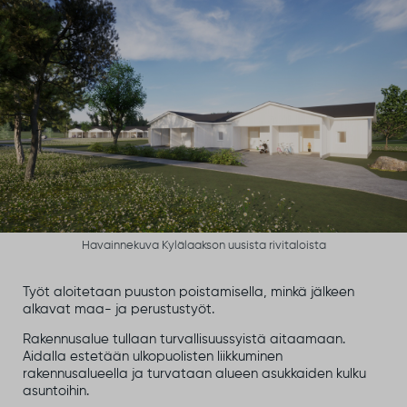
Havainnekuva Kylälaakson uusista rivitaloista
Työt aloitetaan puuston poistamisella, minkä jälkeen
alkavat maa- ja perustustyöt.
Rakennusalue tullaan turvallisuussyistä aitaamaan.
Aidalla estetään ulkopuolisten liikkuminen
rakennusalueella ja turvataan alueen asukkaiden kulku
asuntoihin.