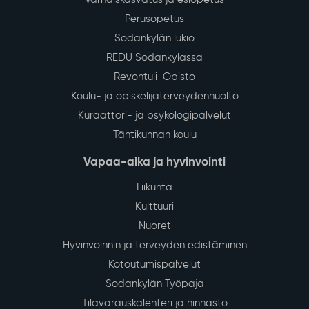
Perusopetus
Sodankylän lukio
REDU Sodankylässä
Revontuli-Opisto
Koulu- ja opiskelijaterveydenhuolto
Kuraattori- ja psykologipalvelut
Tähtikunnan koulu
Vapaa-aika ja hyvinvointi
Liikunta
Kulttuuri
Nuoret
Hyvinvoinnin ja terveyden edistäminen
Kotoutumispalvelut
Sodankylän Työpaja
Tilavarauskalenteri ja hinnasto