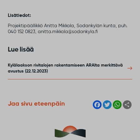
Lisätiedot:
Projektipäällikkö Anitta Mikkola, Sodankylän kunta, puh.
040 152 0823, anitta.mikkola@sodankyla.fi
Lue lisää
Kylälaakson rivitalojen rakentamiseen ARAlta merkittävä
avustus (22.12.2023)
F
T
W
S
Jaa sivu eteenpäin
a
w
h
h
c
i
a
a
e
t
t
r
b
t
s
e
o
e
A
o
r
p
k
p