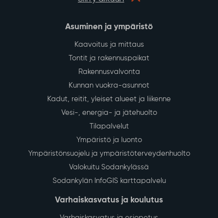
Asuminen ja ympäristö
Kaavoitus ja mittaus
Tontit ja rakennuspaikat
Rakennusvalvonta
Kunnan vuokra-asunnot
Kadut, reitit, yleiset alueet ja liikenne
Vesi-, energia- ja jätehuolto
Tilapalvelut
Ympäristö ja luonto
Ympäristönsuojelu ja ympäristöterveydenhuolto
Valokuitu Sodankylässä
Sodankylän InfoGIS karttapalvelu
Varhaiskasvatus ja koulutus
Varhaiskasvatus ja esiopetus