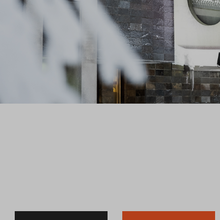
Sodankylän kesän 2026
kulttuurikalenteri
Sodankylän kulttuurikesä kutsuu mukaan –
Tarjolla on monipuolisia elämyksiä elokuvista
musiikkiin ja perinteistä yhteisiin tapahtumiin.