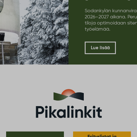
Kitisenrannan kulttuuritalon suunnittelu
etenee
Kitisenrannan kulttuuritalon toteutussuunnittelu
on parhaillaan käynnissä, ja hankkeen
aikataulua on tarkennettu suunnittelun
edetessä.