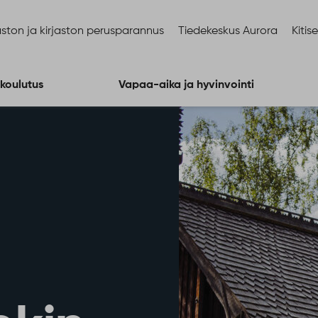
ston ja kirjaston perusparannus
Tiedekeskus Aurora
Kitis
 koulutus
Vapaa-aika ja hyvinvointi