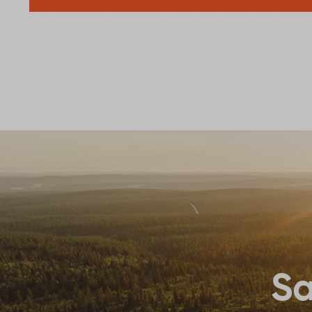
30
July
Miltä Sod