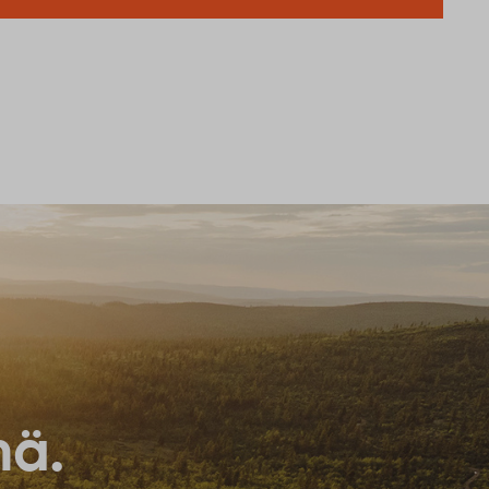
istuksen tulevaisuuteen!
e Sodankylästä turvallisen, viihtyisän ja toimivan? Entä
sa ympäristöä ja sitä tulisi vaalia? Nyt sinulla on
myksesi ja vaikuttaa siihen, miten valaistusta ja
ulevaisuudessa.
Vedenjakelussa
29
katkos kirkonkylän
keskustan alueella
July
tiistaina 4.8.
Sodankylän kirkonkylän keskustan