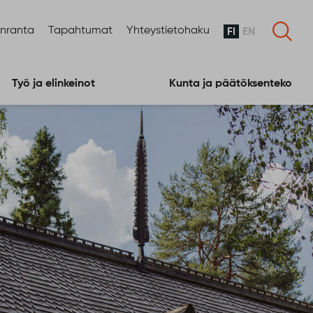
enranta
Tapahtumat
Yhteystietohaku
FI
EN
Työ ja elinkeinot
Kunta ja päätöksenteko