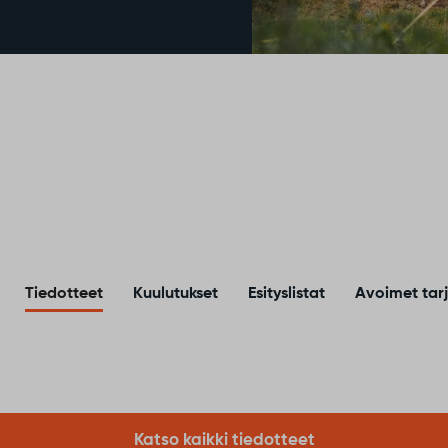
Tiedotteet
Kuulutukset
Esityslistat
Avoimet tar
Vai