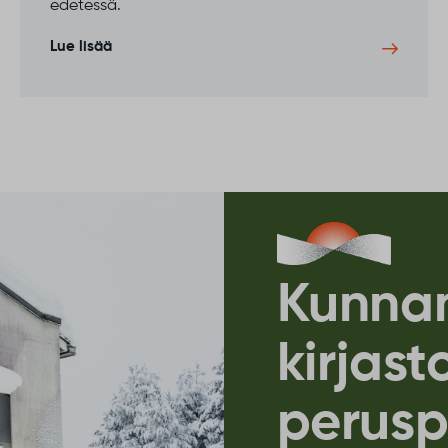
Tutustu kuntastrategiaan
Juuri nyt