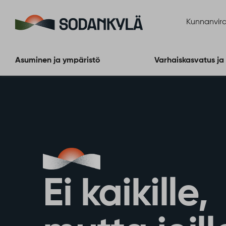
Siirry sisältöön
Kunnanvira
Asuminen ja ympäristö
Varhaiskasvatus ja
Ei kaikille,