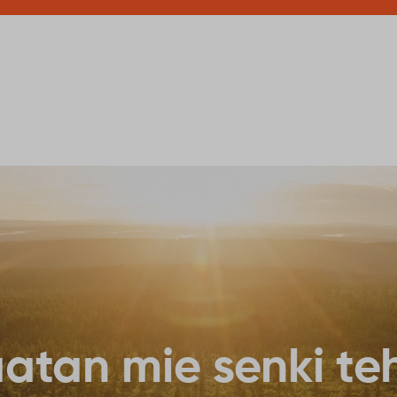
6
vala
August
Millainen valaistus teke
missä pimeys on tärkeä o
mahdollisuus kertoa näke
pimeyttä huomioidaan t
Lue lisää
Sodankylä Photo
Trophy -
valokuvaesitys
esittelee Sodankylää
kansainvälisten
ankylä näyttäytyy