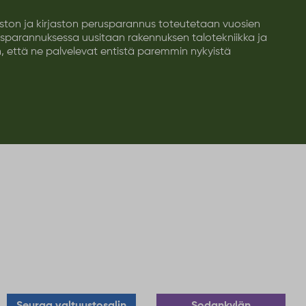
Mitä Sodankylässä tapahtuu vuonna
2026?
Sodankylän kunnan asukaskirje kokoaa yhteen
nostoja Sodankylän kunnan tärkeimmistä
tapahtumista vuonna 2026. Asukaskirje löytyy
suomeksi, pohjoissaameksi sekä englanniksi.