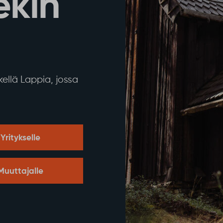
ekin
ellä Lappia, jossa
Yritykselle
Muuttajalle