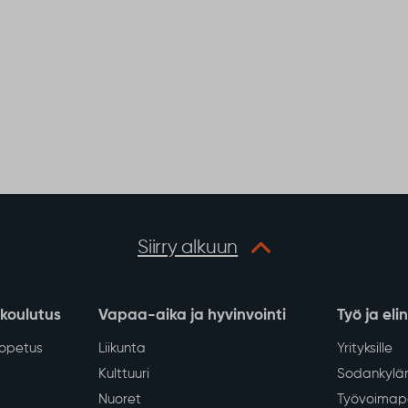
Siirry alkuun
 koulutus
Vapaa-aika ja hyvinvointi
Työ ja eli
iopetus
Liikunta
Yrityksille
Kulttuuri
Sodankylän
Nuoret
Työvoimapa