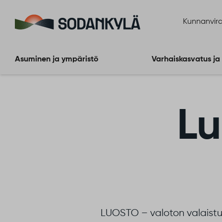
Siirry sisältöön
Kunnanvira
Asuminen ja ympäristö
Varhaiskasvatus ja
Lu
LUOSTO – valoton valaistus