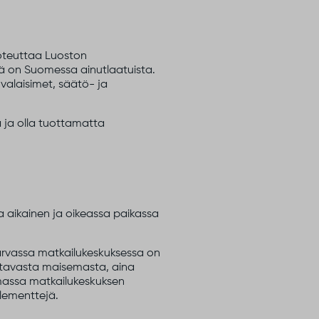
toteuttaa Luoston
ä on Suomessa ainutlaatuista.
alaisimet, säätö- ja
 ja olla tuottamatta
a aikainen ja oikeassa paikassa
arvassa matkailukeskuksessa on
ahtavasta maisemasta, aina
semassa matkailukeskuksen
elementtejä.