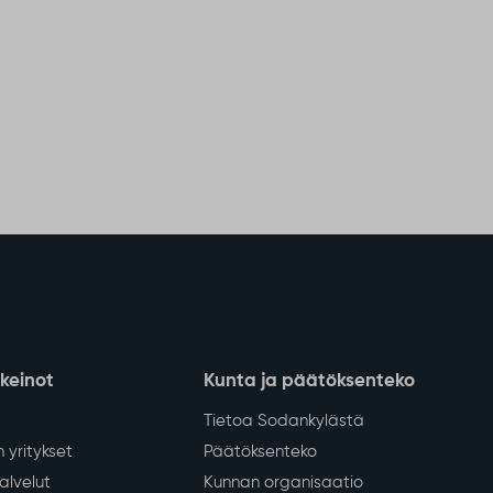
nkeinot
Kunta ja päätöksenteko
Tietoa Sodankylästä
 yritykset
Päätöksenteko
lvelut
Kunnan organisaatio