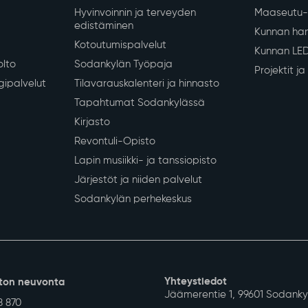
Hyvinvoinnin ja terveyden
Maaseutu- 
edistäminen
Kunnan han
Kotoutumispalvelut
Kunnan LE
olto
Sodankylän Työpaja
Projektit j
gipalvelut
Tilavarauskalenteri ja hinnasto
Tapahtumat Sodankylässä
Kirjasto
Revontuli-Opisto
Lapin musiikki- ja tanssiopisto
Järjestöt ja niiden palvelut
Sodankylän perhekeskus
Yhteystiedot
ton neuvonta
Jäämerentie 1, 99601 Sodanky
8 870