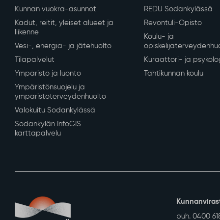
Kunnan vuokra-asunnot
REDU Sodankylässä
Kadut, reitit, yleiset alueet ja
Revontuli-Opisto
liikenne
Koulu- ja
Vesi-, energia- ja jätehuolto
opiskelijaterveydenhu
Tilapalvelut
Kuraattori- ja psykolo
Ympäristö ja luonto
Tähtikunnan koulu
Ympäristönsuojelu ja
ympäristöterveydenhuolto
Valokuitu Sodankylässä
Sodankylän InfoGIS
karttapalvelu
Kunnanviras
puh. 0400 61