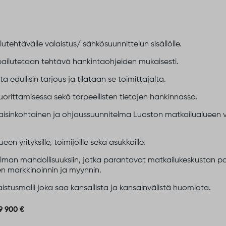
utehtävälle valaistus/ sähkösuunnittelun sisällölle.
pailutetaan tehtävä hankintaohjeiden mukaisesti.
edullisin tarjous ja tilataan se toimittajalta.
orittamisessa sekä tarpeellisten tietojen hankinnassa.
aisinkohtainen ja ohjaussuunnitelma Luoston matkailualueen v
n yrityksille, toimijoille sekä asukkaille.
lman mahdollisuuksiin, jotka parantavat matkailukeskustan pa
en markkinoinnin ja myynnin.
istusmalli joka saa kansallista ja kansainvälistä huomiota.
9 900 €