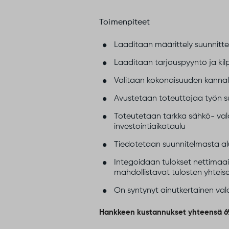
Toimenpiteet
Laaditaan määrittely suunnittel
Laaditaan tarjouspyyntö ja kil
Valitaan kokonaisuuden kannalta 
Avustetaan toteuttajaa työn su
Toteutetaan tarkka sähkö- val
investointiaikataulu
Tiedotetaan suunnitelmasta aluee
Integoidaan tulokset nettimaai
mahdollistavat tulosten yhteis
On syntynyt ainutkertainen vala
Hankkeen kustannukset yhteensä 6