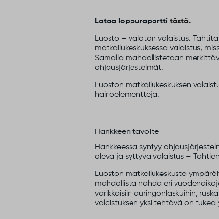
Lataa loppuraportti
tästä
.
Luosto – valoton valaistus. Tähti
matkailukeskuksessa valaistus, mi
Samalla mahdollistetaan merkittäv
ohjausjärjestelmät.
Luoston matkailukeskuksen valaist
häiriöelementtejä.
Hankkeen tavoite
Hankkeessa syntyy ohjausjärjestelm
oleva ja syttyvä valaistus – Tähtie
Luoston matkailukeskusta ympäröiv
mahdollista nähdä eri vuodenaikoj
värikkäisiin auringonlaskuihin, rusk
valaistuksen yksi tehtävä on tukea