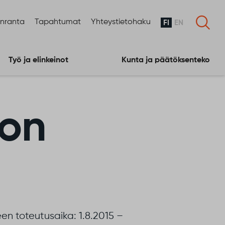
enranta
Tapahtumat
Yhteystietohaku
FI
EN
Työ ja elinkeinot
Kunta ja päätöksenteko
ton
en toteutusaika: 1.8.2015 –