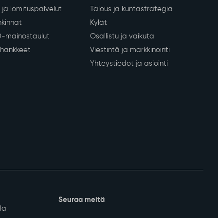
ja lomituspalvelut
Talous ja kuntastrategia
kinnat
Kylät
D-mainostaulut
Osallistu ja vaikuta
a hankkeet
Viestintä ja markkinointi
Yhteystiedot ja asiointi
Seuraa meitä
lä