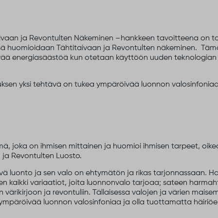
taivaan ja Revontulten Näkeminen –hankkeen tavoitteena on 
ssä huomioidaan Tähtitaivaan ja Revontulten näkeminen. Täm
ää energiasäästöä kun otetaan käyttöön uuden teknologian v
uksen yksi tehtävä on tukea ympäröivää luonnon valosinfoniaa
ä, joka on ihmisen mittainen ja huomioi ihmisen tarpeet, oike
n ja Revontulten Luosto.
ä luonto ja sen valo on ehtymätön ja rikas tarjonnassaan. H
en kaikki variaatiot, joita luonnonvalo tarjoaa; sateen harm
an värikirjoon ja revontuliin. Tällaisessa valojen ja värien mai
 ympäröivää luonnon valosinfoniaa ja olla tuottamatta häiriö