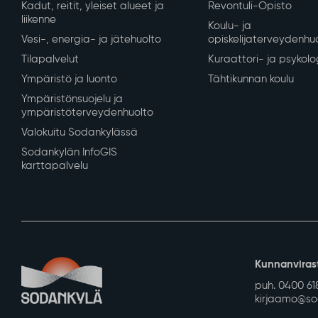
Kadut, reitit, yleiset alueet ja
Revontuli-Opisto
liikenne
Koulu- ja
Vesi-, energia- ja jätehuolto
opiskelijaterveydenhu
Tilapalvelut
Kuraattori- ja psykolo
Ympäristö ja luonto
Tähtikunnan koulu
Ympäristönsuojelu ja
ympäristöterveydenhuolto
Valokuitu Sodankylässä
Sodankylän InfoGIS
karttapalvelu
Kunnanviras
puh. 0400 61
kirjaamo@sod