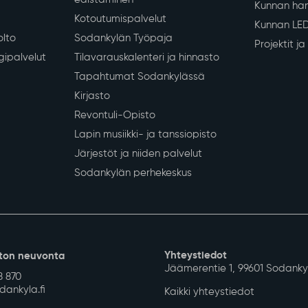
Kunnan han
Kotoutumispalvelut
Kunnan LE
olto
Sodankylän Työpaja
Projektit j
gipalvelut
Tilavarauskalenteri ja hinnasto
Tapahtumat Sodankylässä
Kirjasto
Revontuli-Opisto
Lapin musiikki- ja tanssiopisto
Järjestöt ja niiden palvelut
Sodankylän perhekeskus
Yhteystiedot
ton neuvonta
Jäämerentie 1, 99601 Sodanky
8 870
ankyla.fi
Kaikki yhteystiedot