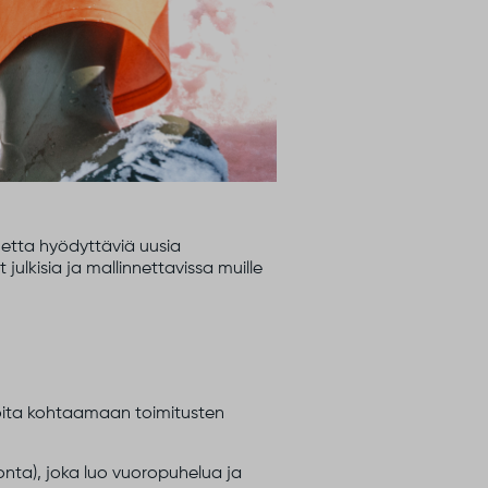
luetta hyödyttäviä uusia
julkisia ja mallinnettavissa muille
ijoita kohtaamaan toimitusten
onta), joka luo vuoropuhelua ja