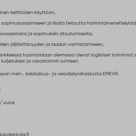
inen keittiöiden käyttöön,
ja sopimusosaamiseen ja lisätä tietoutta hankintamenettelyistä
ousosaamista ja sopimuksiin sitoutumisesta,
eiden jäljitettävyyden ja laadun varmistamiseen,
 hankkeessa huomioidaan olemassa olevat logistiset toiminnot 
n, kuljetuksen ja varastoinnin suhteen.
an meri-, kalatalous- ja vesiviljelyrahastosta EMKVR.
€
/ vuosi
@sodankyla.fi