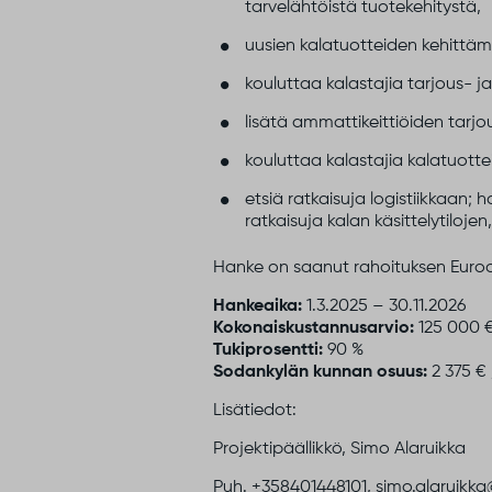
tarvelähtöistä tuotekehitystä,
uusien kalatuotteiden kehittäm
kouluttaa kalastajia tarjous- 
lisätä ammattikeittiöiden tarj
kouluttaa kalastajia kalatuott
etsiä ratkaisuja logistiikkaan;
ratkaisuja kalan käsittelytiloje
Hanke on saanut rahoituksen Euroop
Hankeaika:
1.3.2025 – 30.11.2026
Kokonaiskustannusarvio:
125 000 
Tukiprosentti:
90 %
Sodankylän kunnan osuus:
2 375 € 
Lisätiedot:
Projektipäällikkö, Simo Alaruikka
Puh. +358401448101, simo.alaruikka