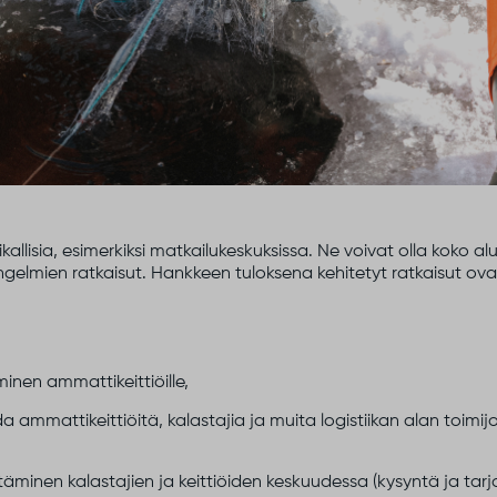
kallisia, esimerkiksi matkailukeskuksissa. Ne voivat olla koko a
gelmien ratkaisut. Hankkeen tuloksena kehitetyt ratkaisut ovat 
minen ammattikeittiöille,
a ammattikeittiöitä, kalastajia ja muita logistiikan alan toim
minen kalastajien ja keittiöiden keskuudessa (kysyntä ja tarj