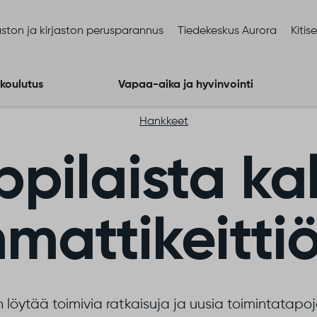
ston ja kirjaston perusparannus
Tiedekeskus Aurora
Kitis
 koulutus
Vapaa-aika ja hyvinvointi
Hankkeet
ppilaista ka
attikeittiö
öytää toimivia ratkaisuja ja uusia toimintatapoja