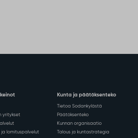
nkeinot
Kunta ja päätöksenteko
Tietoa Sodankylästä
 yritykset
Päätöksenteko
lvelut
Kunnan organisaatio
ja lomituspalvelut
Talous ja kuntastrategia