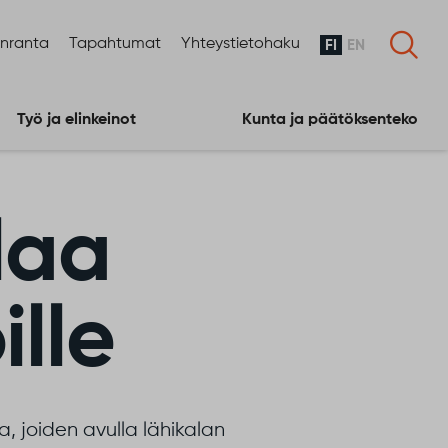
enranta
Tapahtumat
Yhteystietohaku
FI
EN
Työ ja elinkeinot
Kunta ja päätöksenteko
laa
ille
, joiden avulla lähikalan