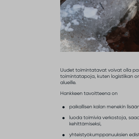
Uudet toimintatavat voivat olla pai
toimintatapoja, kuten logistiikan on
alueille.
Hankkeen tavoitteena on
paikallisen kalan menekin lisää
luoda toimivia verkostoja, saad
kehittämiseksi,
yhteistyökumppanuuksien edistä