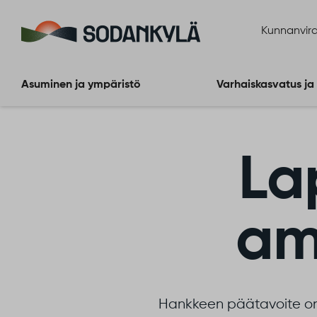
Siirry sisältöön
Kunnanvira
Asuminen ja ympäristö
Varhaiskasvatus ja
La
amm
Hankkeen päätavoite on l