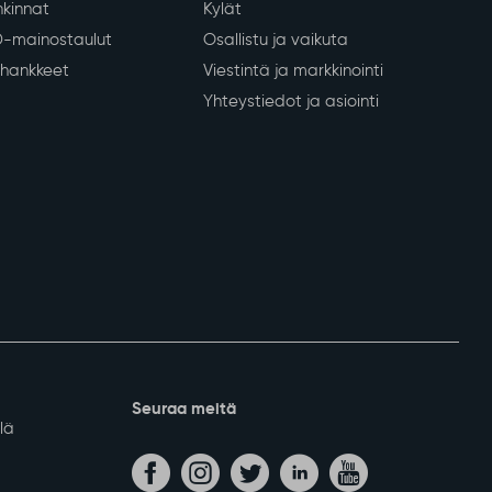
kinnat
Kylät
D-mainostaulut
Osallistu ja vaikuta
a hankkeet
Viestintä ja markkinointi
Yhteystiedot ja asiointi
Seuraa meitä
lä