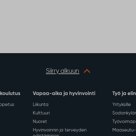
Siirry alkuun
 koulutus
Vapaa-aika ja hyvinvointi
Työ ja eli
iopetus
Liikunta
Yrityksille
Kulttuuri
Sodankylän
Nuoret
Työvoimapa
Hyvinvoinnin ja terveyden
Maaseutu- 
edistäminen