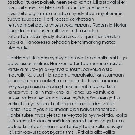
tasoluokitukset palveluineen sekä kartat julkaistavaksi eri
sivustoilla mm. retkikartta.fi ja kuntien ja alueiden
sivustoille digitaalisia alustoja hyödyntäen myöhemmin
tulevaisuudessa. Hankkeessa selvitetään
reittivaihtoehdot ja yhteistyökumppanit Ruotsin ja Norjan
puolella mahdollisen kulkevan reittiosuuden
toteuttamiseksi hyödyntäen aikaisempien hankkeiden
tuloksia. Hankkeessa tehdään benchmarking matka
ulkomaille.
Hankkeen tuloksena syntyy alustava Lapin polku reitti- ja
palvelusuunnitelma. Hankkeella tuetaan koronakriisistä
kärsiviä mikro- ja pk-yrityksiä (esim. palvelualoista
matkailu, kulttuuri- ja tapahtumapalvelut) kehittämään
ja uudistamaan palveluja ja tuotteita tavoittamaan
nykyisiä ja uusia asiakasryhmiä niin kotimaassa kuin
kansainvälisilläkin markkinoilla. Hanke luo valmiuksia
uusien ratkaisujen kaupalliseen hyödyntämiseen ja luo
verkostoja yritysten, kuntien ja eri toimijoiden välille.
Hanke lisää myös sulanmaan ajan palvelutarjontaa.
Hanke tukee myös yleistä terveyttä ja hyvinvointia, koska
sillä kannustetaan ihmisiä liikkumaan luonnossa ja Lapin
polkua kuljetaan ilman moottorikäyttöisiä kulkuneuvoja
(pl. sähköavusteiset pyörät tms.). Pitkällä aikavälillä