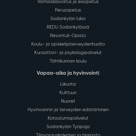
Varhaiskasvatus ja esiopetus
Perusopetus
Sodankylän lukio
REDU Sodankylässä
Revontuli-Opisto
Koulu- ja opiskelijaterveydenhuolto
Kuraattori- ja psykologipalvelut
Tähtikunnan koulu
Vapaa-aika ja hyvinvointi
Liikunta
Kulttuuri
Nuoret
Hyvinvoinnin ja terveyden edistäminen
Kotoutumispalvelut
Sodankylän Työpaja
Tilavarauskalenteri ja hinnasto