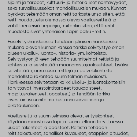
sijainti ja tarpeet, kulttuuri- ja historialliset nähtävyydet,
sekä turvallisuusseikat mahdollisuuksien mukaan. Kunnat
pyrkivät tekemään oman reittitarkastelunsa siten, että
reitti noudattelisi olemassa olevia vaellusreittejä ja
vähäliikenteisiä tiepohjia, kuitenkin siten, että reitit
muodostaisivat yhtenäisen Lapin polku -reitin.
Esiselvityshankkeessa tehdään jokaisen hankkeessa
mukana olevan kunnan kanssa tarkka selvitystyö oman
alueen ulkoilu-, luonto-, historia- ym. kohteista.
Selvitystyön jälkeen tehdään suunnitelmat reitistä ja
kohteista ja selvitetään maanomistajaolosuhteet. Lisäksi
selvitetään, onko uusia reittejä ja palvelukohteita
mahdollista rakentaa suunnitelman mukaisesti.
Hankkeessa selvitetään kaikki ulkoilu- ja luontokohteisiin
tarvittavat investointitarpeet (taukopisteet,
majoitusrakenteet, opasteet) ja tehdään tarkka
investointisuunnitelma kustannusarvioineen ja
aikatauluineen.
Vaellusreitti ja suunnitelmissa olevat erityiskohteet
käydään maastossa läpi ja suunnitellaan tarvittaessa
uudet rakenteet ja opasteet. Reitistä tehdään
reittiselostukset, sanalliset kuvaukset, etappien pituudet,