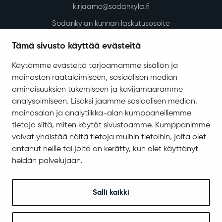
kirjaamo@sodankyla.fi
Sodankylän kunnan laskutusosoite
Tietosuoja
Tämä sivusto käyttää evästeitä
Saavutettavuus
Käytämme evästeitä tarjoamamme sisällön ja
Asiakirjajulkisuuskuvaus
mainosten räätälöimiseen, sosiaalisen median
Evästeiden hallinta
ominaisuuksien tukemiseen ja kävijämäärämme
analysoimiseen. Lisäksi jaamme sosiaalisen median,
Yhteystiedot
mainosalan ja analytiikka-alan kumppaneillemme
Jäämerentie 1, 99601 Sodankylä
tietoja siitä, miten käytät sivustoamme. Kumppanimme
Kaikki yhteystiedot
voivat yhdistää näitä tietoja muihin tietoihin, joita olet
antanut heille tai joita on kerätty, kun olet käyttänyt
Henkilökunnan intranet
heidän palvelujaan.
Anna palautetta
Seuraa meitä
Salli kaikki