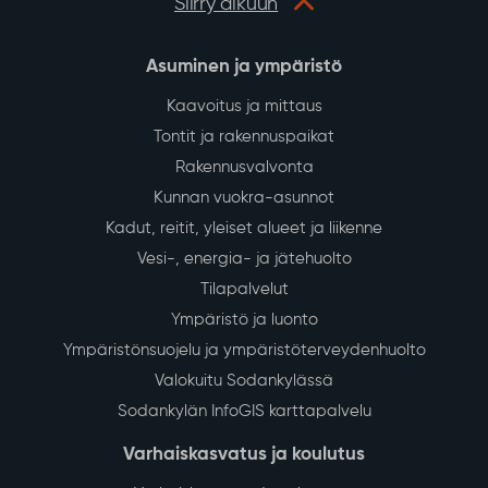
Siirry alkuun
Asuminen ja ympäristö
Kaavoitus ja mittaus
Tontit ja rakennuspaikat
Rakennusvalvonta
Kunnan vuokra-asunnot
Kadut, reitit, yleiset alueet ja liikenne
Vesi-, energia- ja jätehuolto
Tilapalvelut
Ympäristö ja luonto
Ympäristönsuojelu ja ympäristöterveydenhuolto
Valokuitu Sodankylässä
Sodankylän InfoGIS karttapalvelu
Varhaiskasvatus ja koulutus