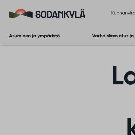
Siirry sisältöön
Kunnanvira
Asuminen ja ympäristö
Varhaiskasvatus ja
L