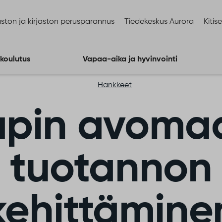
ston ja kirjaston perusparannus
Tiedekeskus Aurora
Kitis
 koulutus
Vapaa-aika ja hyvinvointi
Hankkeet
apin avoma
tuotannon
kehittämine