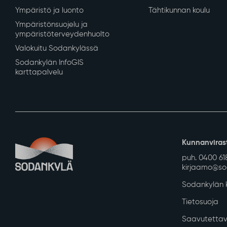
Ympäristö ja luonto
Tähtikunnan koulu
Ympäristönsuojelu ja
ympäristöterveydenhuolto
Valokuitu Sodankylässä
Sodankylän InfoGIS
karttapalvelu
Kunnanviras
puh. 0400 61
kirjaamo@sod
Sodankylän k
Tietosuoja
Saavutettav