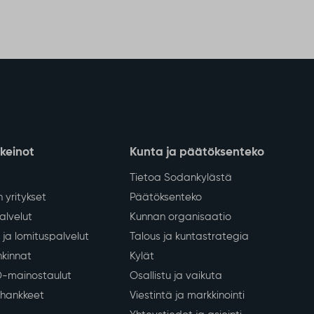
nkeinot
Kunta ja päätöksenteko
Tietoa Sodankylästä
 yritykset
Päätöksenteko
lvelut
Kunnan organisaatio
ja lomituspalvelut
Talous ja kuntastrategia
kinnat
Kylät
D-mainostaulut
Osallistu ja vaikuta
a hankkeet
Viestintä ja markkinointi