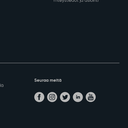
Yhteystiedot ja asiointi
Seuraa meitä
lä