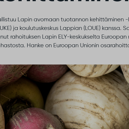
llistuu Lapin avomaan tuotannon kehittäminen
UKE) ja koulutuskeskus Lappian (LOUE) kanssa. 
anut rahoituksen Lapin ELY-keskukselta Euroopa
ahastosta. Hanke on Euroopan Unionin osarahoit