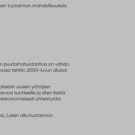
an tuotannon mahdollisuuksia
an puutarhatuotantoa on vähän.
ossa tehtiin 2000-luvun alussa
eisiin uusien yrittäjien
voa tuotteelle ja siten lisätä
erkostomaisesti yhteistyötä
kkö, Luken alkutuotannon