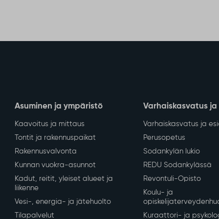
Asuminen ja ympäristö
Varhaiskasvatus ja
Kaavoitus ja mittaus
Varhaiskasvatus ja es
Tontit ja rakennuspaikat
Perusopetus
Rakennusvalvonta
Sodankylän lukio
Kunnan vuokra-asunnot
REDU Sodankylässä
Kadut, reitit, yleiset alueet ja
Revontuli-Opisto
liikenne
Koulu- ja
Vesi-, energia- ja jätehuolto
opiskelijaterveydenhu
Tilapalvelut
Kuraattori- ja psykolo