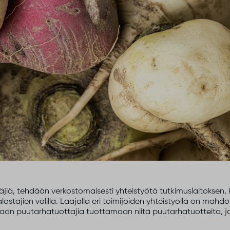
äjiä, tehdään verkostomaisesti yhteistyötä tutkimuslaitoksen,
alostajien välillä. Laajalla eri toimijoiden yhteistyöllä on mahdol
puutarhatuottajia tuottamaan niitä puutarhatuotteita, joita