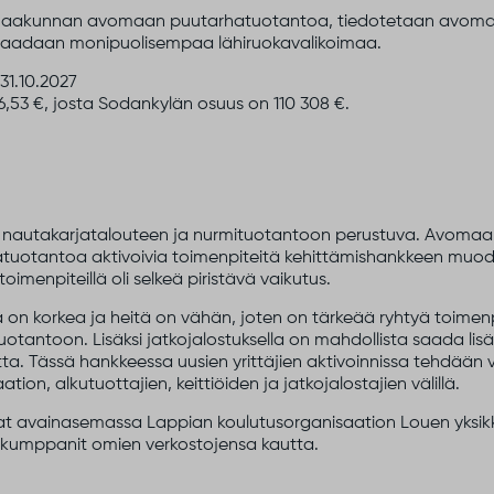
maakunnan avomaan puutarhatuotantoa, tiedotetaan avoma
hin saadaan monipuolisempaa lähiruokavalikoimaa.
 31.10.2027
,53 €, josta Sodankylän osuus on 110 308 €.
i nautakarjatalouteen ja nurmituotantoon perustuva. Avoma
tuotantoa aktivoivia toimenpiteitä kehittämishankkeen muod
toimenpiteillä oli selkeä piristävä vaikutus.
on korkea ja heitä on vähän, joten on tärkeää ryhtyä toimenpit
antoon. Lisäksi jatkojalostuksella on mahdollista saada lisäar
 Tässä hankkeessa uusien yrittäjien aktivoinnissa tehdään v
ion, alkutuottajien, keittiöiden ja jatkojalostajien välillä.
 ovat avainasemassa Lappian koulutusorganisaation Louen yksi
yökumppanit omien verkostojensa kautta.