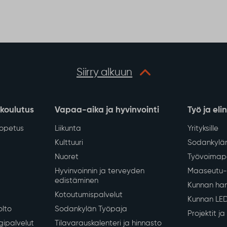
Siirry alkuun
 koulutus
Vapaa-aika ja hyvinvointi
Työ ja eli
iopetus
Liikunta
Yrityksille
Kulttuuri
Sodankylän
Nuoret
Työvoimapa
Hyvinvoinnin ja terveyden
Maaseutu- 
edistäminen
Kunnan han
Kotoutumispalvelut
Kunnan LE
olto
Sodankylän Työpaja
Projektit j
gipalvelut
Tilavarauskalenteri ja hinnasto