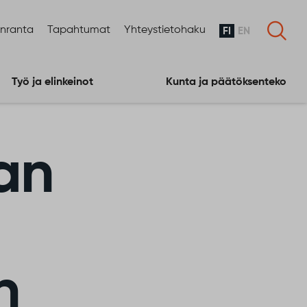
enranta
Tapahtumat
Yhteystietohaku
FI
EN
Työ ja elinkeinot
Kunta ja päätöksenteko
an
n