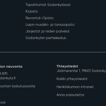
Tapahtumat Sodankylässä
Kirjasto
Revontuli-Opisto
Lapin musiikki- ja tanssiopisto
Järjestöt ja niiden palvelut
Sodankylän perhekeskus
Yhteystiedot
ton neuvonta
Jäämerentie 1, 99601 Sodanky
8 870
ankyla.fi
Kaikki yhteystiedot
unnan laskutusosoite
Henkilökunnan intranet
Anna palautetta
uus