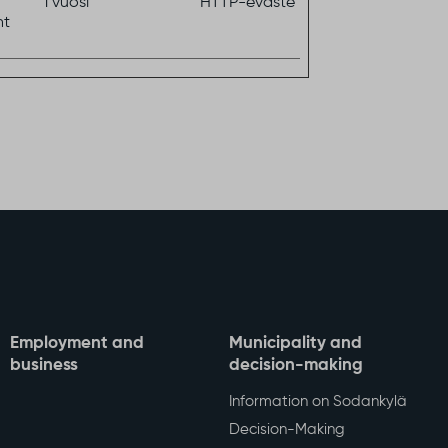
1 vuosi
HTTP-eväste
nt
Employment and
Municipality and
business
decision-making
Information on Sodankylä
Decision-Making