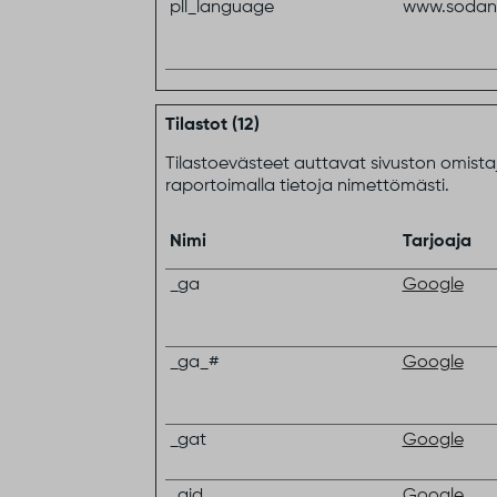
pll_language
www.sodank
Tilastot (12)
Tilastoevästeet auttavat sivuston omist
raportoimalla tietoja nimettömästi.
Nimi
Tarjoaja
_ga
Google
_ga_#
Google
_gat
Google
_gid
Google