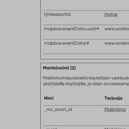
hjViewportId
Hotjar
mapbox.eventData.uuid:#
www.sodank
mapbox.eventData:#
www.sodank
Markkinointi (2)
Markkinointievästeitä käytetään verkkosiv
yksittäisille käyttäjille, ja siten arvokkaa
Nimi
Tarjoaja
_mc_anon_id
Mailchimp