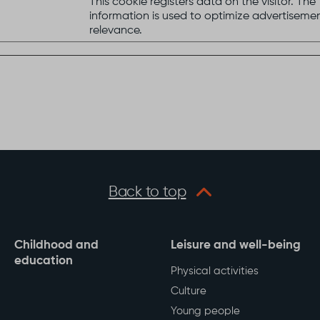
This cookie registers data on the visitor. The
information is used to optimize advertiseme
relevance.
Back to top
Childhood and
Leisure and well-being
education
Physical activities
Culture
Young people