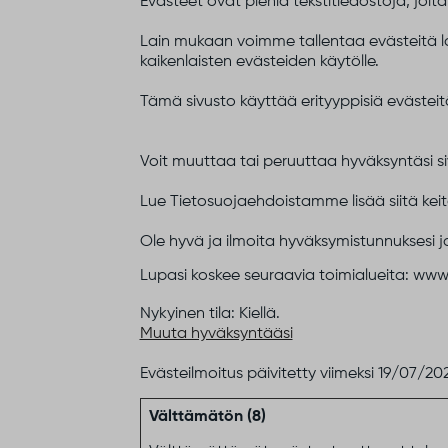
Evästeet ovat pieniä tekstitiedostoja, jo
Lain mukaan voimme tallentaa evästeitä la
kaikenlaisten evästeiden käytölle.
Tämä sivusto käyttää erityyppisiä evästei
Voit muuttaa tai peruuttaa hyväksyntäsi s
Lue Tietosuojaehdoistamme lisää siitä keit
Ole hyvä ja ilmoita hyväksymistunnuksesi j
Lupasi koskee seuraavia toimialueita: www
Nykyinen tila: Kiellä.
Muuta hyväksyntääsi
Evästeilmoitus päivitetty viimeksi 19/07/202
Välttämätön (8)