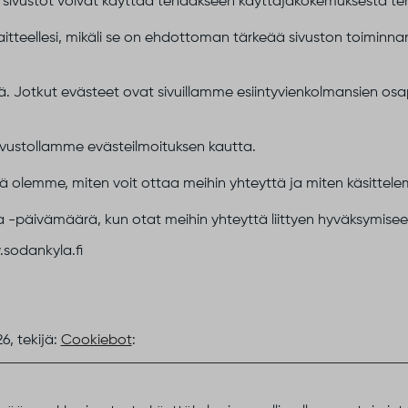
ita sivustot voivat käyttää tehdäkseen käyttäjäkokemuksesta
itteellesi, mikäli se on ehdottoman tärkeää sivuston toiminn
tä. Jotkut evästeet ovat sivuillamme esiintyvienkolmansien os
ivustollamme evästeilmoituksen kautta.
ä olemme, miten voit ottaa meihin yhteyttä ja miten käsittelem
a -päivämäärä, kun otat meihin yhteyttä liittyen hyväksymisees
.sodankyla.fi
6, tekijä:
Cookiebot
: