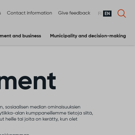
s
Contact information
Give feedback
FI
EN
ment and business
Municipality and decision-making
ment
, sosiaalisen median ominaisuuksien
iikka-alan kumppaneillemme tietoja siitä,
eille tai joita on kerätty, kun olet