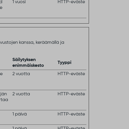
ed
1 vuosi
HTTP-eväste
ge
vustojen kanssa, keräämällä ja
Säilytyksen
Tyyppi
enimmäiskesto
te
2 vuotta
HTTP-eväste
jän
2 vuotta
HTTP-eväste
rtaa
1 päivä
HTTP-eväste
1 päivä
HTTP-eväste