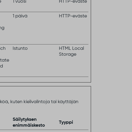
e
1 vuosi
HTTP-eväste
1 päivä
HTTP-eväste
ing
ich
Istunto
HTML Local
Storage
state
nd
öä, kuten kielivalintoja tai käyttäjän
Säilytyksen
Tyyppi
enimmäiskesto