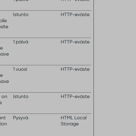
Istunto
HTTP-eväste
ile
site
1 päivä
HTTP-eväste
ge
have
1 vuosi
HTTP-eväste
ge
have
r on
Istunto
HTTP-eväste
e
ent
Pysyvä
HTML Local
tion
Storage