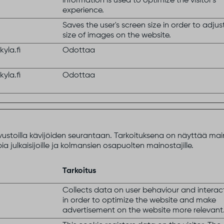
information is used to optimize the visitor's
experience.
Saves the user's screen size in order to adjus
size of images on the website.
yla.fi
Odottaa
yla.fi
Odottaa
ustoilla kävijöiden seurantaan. Tarkoituksena on näyttää maino
mpia julkaisijoille ja kolmansien osapuolten mainostajille.
Tarkoitus
Collects data on user behaviour and interac
in order to optimize the website and make
advertisement on the website more relevant