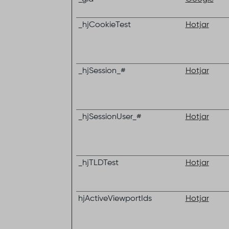
_hjCookieTest
Hotjar
_hjSession_#
Hotjar
_hjSessionUser_#
Hotjar
_hjTLDTest
Hotjar
hjActiveViewportIds
Hotjar