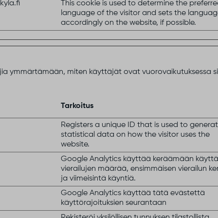
yla.fi
This cookie is used to determine the preferr
language of the visitor and sets the langua
accordingly on the website, if possible.
ajia ymmärtämään, miten käyttäjät ovat vuorovaikutuksessa si
Tarkoitus
Registers a unique ID that is used to genera
statistical data on how the visitor uses the
website.
Google Analytics käyttää keräämään käyttä
vierailujen määrää, ensimmäisen vierailun ke
ja viimeisintä käyntiä.
Google Analytics käyttää tätä evästettä
käyttörajoituksien seurantaan
Rekisteröi yksilöllisen tunnuksen tilastollista