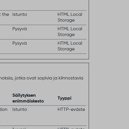
t the
Istunto
HTML Local
Storage
Pysyvä
HTML Local
Storage
Pysyvä
HTML Local
Storage
ksia, jotka ovat sopivia ja kiinnostavia
Säilytyksen
Tyyppi
enimmäiskesto
tion
Istunto
HTTP-eväste
.