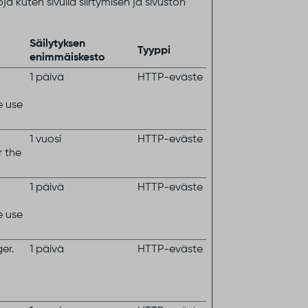
kuten sivulla siirtymisen ja sivuston
Säilytyksen
Tyyppi
enimmäiskesto
1 päivä
HTTP-eväste
e use
1 vuosi
HTTP-eväste
r the
1 päivä
HTTP-eväste
e use
er.
1 päivä
HTTP-eväste