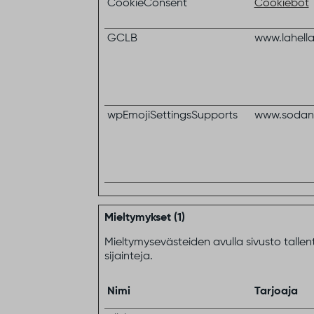
CookieConsent
Cookiebot
GCLB
www.lahella.
wpEmojiSettingsSupports
www.sodank
Mieltymykset (1)
Mieltymysevästeiden avulla sivusto tallen
sijainteja.
Nimi
Tarjoaja