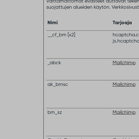
Välttämättömät evästeet auttavat tekemää
suojattujen alueiden käytön. Verkkosivusto
Nimi
Tarjoaja
__cf_bm [x2]
hcaptcha.
js.hcaptch
_abck
Mailchimp
ak_bmsc
Mailchimp
bm_sz
Mailchimp