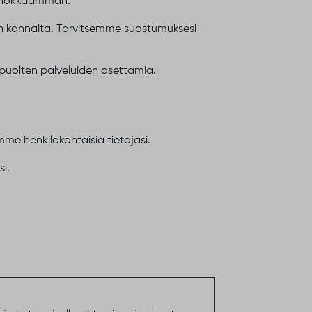
 tehokkaamman.
an kannalta. Tarvitsemme suostumuksesi
apuolten palveluiden asettamia.
me henkilökohtaisia tietojasi.
i.