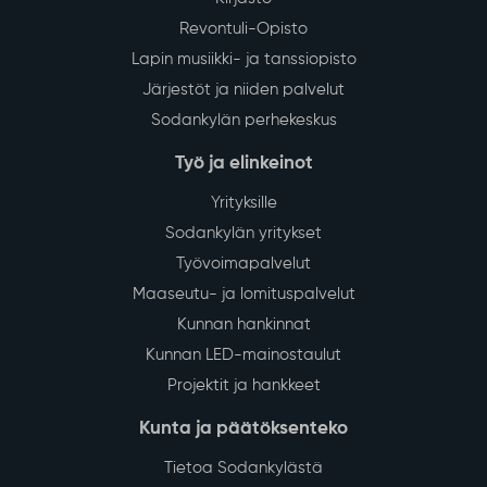
Revontuli-Opisto
Lapin musiikki- ja tanssiopisto
Järjestöt ja niiden palvelut
Sodankylän perhekeskus
Työ ja elinkeinot
Yrityksille
Sodankylän yritykset
Työvoimapalvelut
Maaseutu- ja lomituspalvelut
Kunnan hankinnat
Kunnan LED-mainostaulut
Projektit ja hankkeet
Kunta ja päätöksenteko
Tietoa Sodankylästä