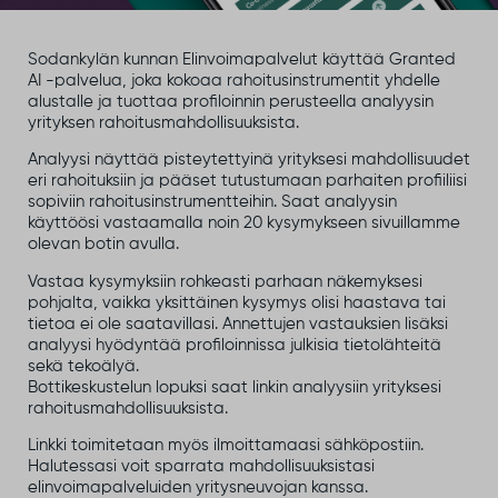
Sodankylän kunnan Elinvoimapalvelut käyttää Granted
AI -palvelua, joka kokoaa rahoitusinstrumentit yhdelle
alustalle ja tuottaa profiloinnin perusteella analyysin
yrityksen rahoitusmahdollisuuksista.
Analyysi näyttää pisteytettyinä yrityksesi mahdollisuudet
eri rahoituksiin ja pääset tutustumaan parhaiten profiiliisi
sopiviin rahoitusinstrumentteihin. Saat analyysin
käyttöösi vastaamalla noin 20 kysymykseen sivuillamme
olevan botin avulla.
Vastaa kysymyksiin rohkeasti parhaan näkemyksesi
pohjalta, vaikka yksittäinen kysymys olisi haastava tai
tietoa ei ole saatavillasi. Annettujen vastauksien lisäksi
analyysi hyödyntää profiloinnissa julkisia tietolähteitä
sekä tekoälyä.
Bottikeskustelun lopuksi saat linkin analyysiin yrityksesi
rahoitusmahdollisuuksista.
Linkki toimitetaan myös ilmoittamaasi sähköpostiin.
Halutessasi voit sparrata mahdollisuuksistasi
elinvoimapalveluiden yritysneuvojan kanssa.