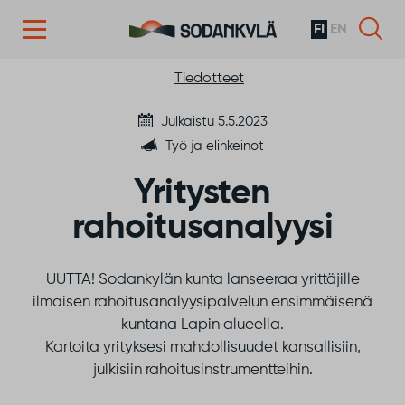
FI
EN
Siirry sisältöön
Tiedotteet
Julkaistu 5.5.2023
Työ ja elinkeinot
Yritysten
rahoitusanalyysi
UUTTA! Sodankylän kunta lanseeraa yrittäjille
ilmaisen rahoitusanalyysipalvelun ensimmäisenä
kuntana Lapin alueella.
Kartoita yrityksesi mahdollisuudet kansallisiin,
julkisiin rahoitusinstrumentteihin.