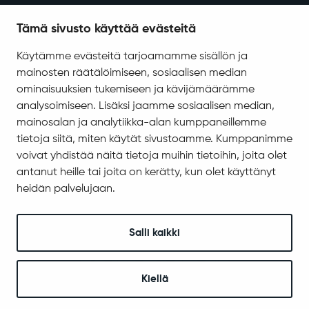
Tietosuoja
Tämä sivusto käyttää evästeitä
Saavutettavuus
Käytämme evästeitä tarjoamamme sisällön ja
Asiakirjajulkisuuskuvaus
mainosten räätälöimiseen, sosiaalisen median
Evästeiden hallinta
ominaisuuksien tukemiseen ja kävijämäärämme
analysoimiseen. Lisäksi jaamme sosiaalisen median,
Yhteystiedot
mainosalan ja analytiikka-alan kumppaneillemme
Jäämerentie 1, 99601 Sodankylä
tietoja siitä, miten käytät sivustoamme. Kumppanimme
Kaikki yhteystiedot
voivat yhdistää näitä tietoja muihin tietoihin, joita olet
antanut heille tai joita on kerätty, kun olet käyttänyt
Henkilökunnan intranet
heidän palvelujaan.
Anna palautetta
Seuraa meitä
Salli kaikki
Kiellä
© 2025 Sodankylä
Digi- ja mainostoimisto Höyry Rovaniemi ja Oulu