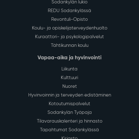
Sodankylän lukio
REDU Sodankylässä
Revontuli-Opisto
Koulu- ja opiskelijaterveydenhuolto
Kuraattori- ja psykologipalvelut
Tähtikunnan koulu
Vapaa-aika ja hyvinvointi
Liikunta
Kulttuuri
Nuoret
Hyvinvoinnin ja terveyden edistäminen
Kotoutumispalvelut
Sodankylän Työpaja
Tilavarauskalenteri ja hinnasto
Tapahtumat Sodankylässä
Kirjasto