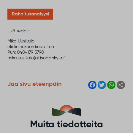
Rahoitusanalyysi
Lisätiedot:
Mika Uusitalo
elinkeinokoordinaattori
Puh: 040-179 5790
mika.uusitalo(at)sodankyla.fi
F
T
W
S
Jaa sivu eteenpäin
a
w
h
h
c
i
a
a
e
t
t
r
b
t
s
e
o
e
A
o
r
p
k
p
Muita tiedotteita