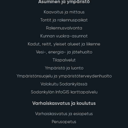
Asuminen ja ympäristö
Kaavoitus ja mittaus
Tontit ja rakennuspaikat
Rakennusvalvonta
Kunnan vuokra-asunnot
Kadut, reitit, yleiset alueet ja liikenne
Vesi-, energia- ja jätehuolto
Tilapalvelut
Ympäristö ja luonto
Ympäristönsuojelu ja ympäristöterveydenhuolto
Valokuitu Sodankylässä
Sodankylän InfoGIS karttapalvelu
Varhaiskasvatus ja koulutus
Varhaiskasvatus ja esiopetus
Perusopetus