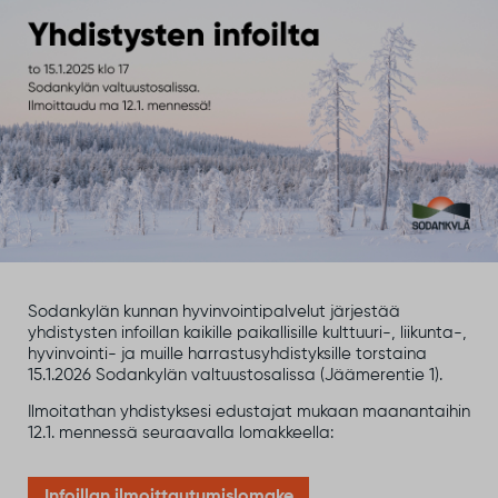
Sodankylän kunnan hyvinvointipalvelut järjestää
yhdistysten infoillan kaikille paikallisille kulttuuri-, liikunta-,
hyvinvointi- ja muille harrastusyhdistyksille torstaina
15.1.2026 Sodankylän valtuustosalissa (Jäämerentie 1).
Ilmoitathan yhdistyksesi edustajat mukaan maanantaihin
12.1. mennessä seuraavalla lomakkeella:
Infoillan ilmoittautumislomake