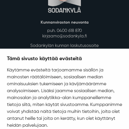
Kaavoitus ja mittaus
Tontit ja rakennuspaikat
Rakennusvalvonta
Kunnan vuokra-asunnot
Kadut, reitit, yleiset alueet ja liikenne
Vesi-, energia- ja jätehuolto
Tilapalvelut
Tämä sivusto käyttää evästeitä
Ympäristö ja luonto
Käytämme evästeitä tarjoamamme sisällön ja
Ympäristönsuojelu ja ympäristöterveydenhuolto
mainosten räätälöimiseen, sosiaalisen median
Valokuitu Sodankylässä
ominaisuuksien tukemiseen ja kävijämäärämme
Sodankylän InfoGIS karttapalvelu
analysoimiseen. Lisäksi jaamme sosiaalisen median,
mainosalan ja analytiikka-alan kumppaneillemme
Varhaiskasvatus ja koulutus
tietoja siitä, miten käytät sivustoamme. Kumppanimme
voivat yhdistää näitä tietoja muihin tietoihin, joita olet
Varhaiskasvatus ja esiopetus
antanut heille tai joita on kerätty, kun olet käyttänyt
Perusopetus
heidän palvelujaan.
Sodankylän lukio