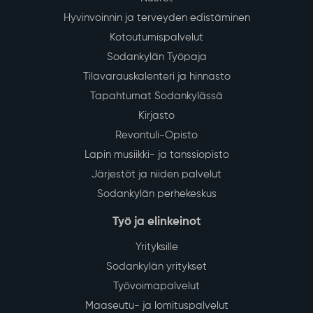
29
Vedenjakelussa katkos kirkonkylän
keskustan alueella tiistaina 4.8.
July
Sodankylän kirkonkylän keskustan alueella
talousveden jakelu keskeytyy tiistaina 4.8.2026 klo
13–16 vesijohtoverkoston saneerauksen vuoksi.
Lue lisää
Muutoksia Sodankylän asiointi- ja