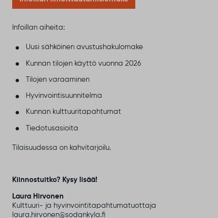
Infoillan aiheita:
Uusi sähköinen avustushakulomake
Kunnan tilojen käyttö vuonna 2026
Tilojen varaaminen
Hyvinvointisuunnitelma
Kunnan kulttuuritapahtumat
Tiedotusasioita
Tilaisuudessa on kahvitarjoilu.
Kiinnostuitko? Kysy lisää!
Laura Hirvonen
Kulttuuri- ja hyvinvointitapahtumatuottaja
laura.hirvonen@sodankyla.fi