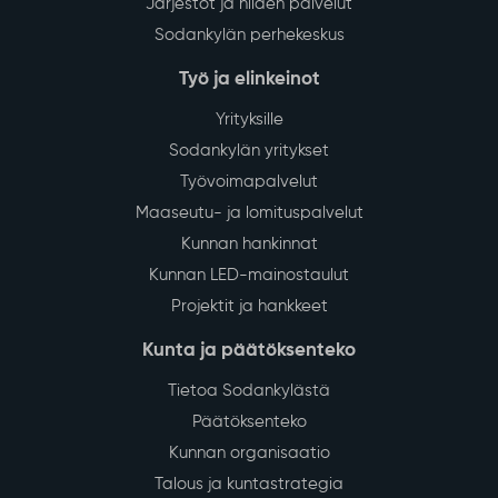
Järjestöt ja niiden palvelut
Sodankylän perhekeskus
Työ ja elinkeinot
Yrityksille
Sodankylän yritykset
Työvoimapalvelut
Maaseutu- ja lomituspalvelut
Kunnan hankinnat
Kunnan LED-mainostaulut
Projektit ja hankkeet
Kunta ja päätöksenteko
Tietoa Sodankylästä
Päätöksenteko
Kunnan organisaatio
Talous ja kuntastrategia