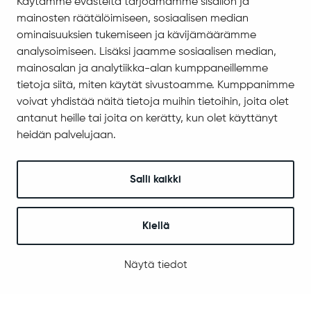
Käytämme evästeitä tarjoamamme sisällön ja
Asiakirjajulkisuuskuvaus
mainosten räätälöimiseen, sosiaalisen median
Evästeiden hallinta
ominaisuuksien tukemiseen ja kävijämäärämme
analysoimiseen. Lisäksi jaamme sosiaalisen median,
Yhteystiedot
mainosalan ja analytiikka-alan kumppaneillemme
Jäämerentie 1, 99601 Sodankylä
tietoja siitä, miten käytät sivustoamme. Kumppanimme
Kaikki yhteystiedot
voivat yhdistää näitä tietoja muihin tietoihin, joita olet
antanut heille tai joita on kerätty, kun olet käyttänyt
Henkilökunnan intranet
heidän palvelujaan.
Anna palautetta
Seuraa meitä
Salli kaikki
Kiellä
© 2025 Sodankylä
Digi- ja mainostoimisto Höyry Rovaniemi ja Oulu
Näytä tiedot