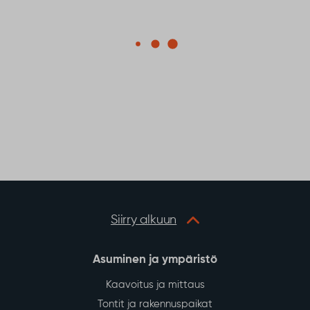
Siirry alkuun
Asuminen ja ympäristö
Kaavoitus ja mittaus
Tontit ja rakennuspaikat