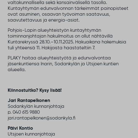
valtakunnallisella sekä kansainvälisellä tasolla.
Kuntayhtymän edunvalvonnan tärkeimmät painopisteet
ovat asuminen, osaavan työvoiman saatavuus,
saavutettavuus ja energia-asiat.
Pohjois-Lapin alueyhteistyön kuntayhtymän
toiminnanjohtajan hakuilmoitus on ollut nähtävillä
Kuntarekryssä 28.10.–10.11.2025. Hakuaikana hakemuksia
tuli yhteensä 11. Hakijoista haastateltiin 7.
PLAKY hoitaa alueyhteistyötä ja edunvalvontaa
jäsenkuntiensa Inarin, Sodankylän ja Utsjoen kuntien
alueella.
Kiinnostuitko? Kysy lisää!
Jari Rantapelkonen
Sodankylän kunnanjohtaja
p. 040 615 9880
jari.rantapelkonen@sodankyla.fi
Päivi Kontio
Utsjoen kunnanjohtaja