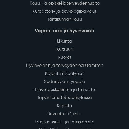
Koulu- ja opiskelijaterveydenhuolto
Kuraattori- ja psykologipalvelut
Tähtikunnan koulu
Vapaa-aika ja hyvinvointi
Liikunta
Kulttuuri
Nuoret
Hyvinvoinnin ja terveyden edistäminen
Kotoutumispalvelut
Sodankylän Työpaja
Tilavarauskalenteri ja hinnasto
Tapahtumat Sodankylässä
Kirjasto
Revontuli-Opisto
Lapin musiikki- ja tanssiopisto