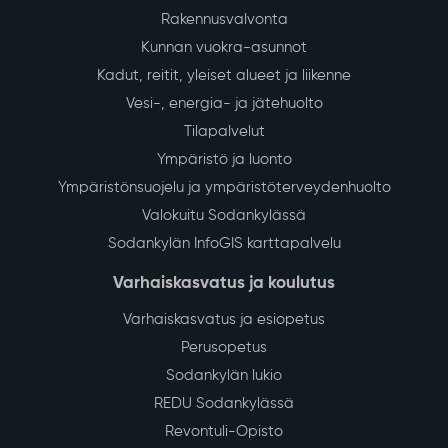
Rakennusvalvonta
Kunnan vuokra-asunnot
Kadut, reitit, yleiset alueet ja liikenne
Vesi-, energia- ja jätehuolto
Tilapalvelut
Ympäristö ja luonto
Ympäristönsuojelu ja ympäristöterveydenhuolto
Valokuitu Sodankylässä
Sodankylän InfoGIS karttapalvelu
Varhaiskasvatus ja koulutus
Varhaiskasvatus ja esiopetus
Perusopetus
Sodankylän lukio
REDU Sodankylässä
Revontuli-Opisto