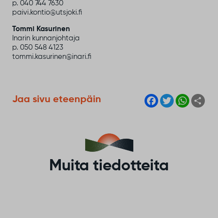
p. 040 744 7630
paivi.kontio@utsjoki.fi
Tommi Kasurinen
Inarin kunnanjohtaja
p. 050 548 4123
tommi.kasurinen@inari.fi
F
T
W
S
Jaa sivu eteenpäin
a
w
h
h
c
i
a
a
e
t
t
r
b
t
s
e
o
e
A
o
r
p
k
p
Muita tiedotteita