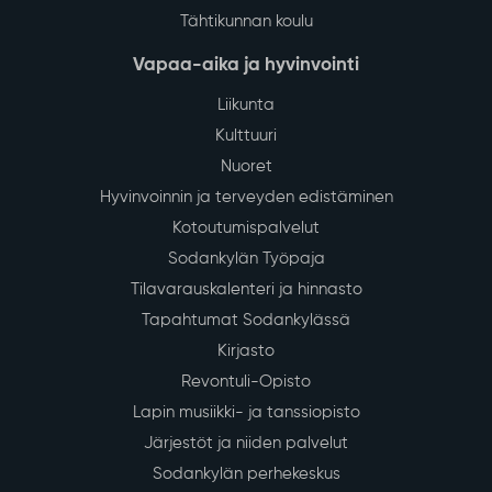
Tähtikunnan koulu
Vapaa-aika ja hyvinvointi
Liikunta
Kulttuuri
Nuoret
Hyvinvoinnin ja terveyden edistäminen
Kotoutumispalvelut
Sodankylän Työpaja
Tilavarauskalenteri ja hinnasto
Tapahtumat Sodankylässä
Kirjasto
Revontuli-Opisto
Lapin musiikki- ja tanssiopisto
Järjestöt ja niiden palvelut
Sodankylän perhekeskus