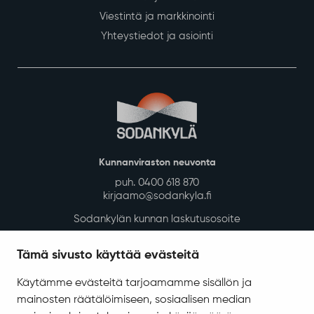
Viestintä ja markkinointi
Yhteystiedot ja asiointi
Kunnanviraston neuvonta
puh. 0400 618 870
kirjaamo@sodankyla.fi
Sodankylän kunnan laskutusosoite
Tietosuoja
Tämä sivusto käyttää evästeitä
Saavutettavuus
Käytämme evästeitä tarjoamamme sisällön ja
Asiakirjajulkisuuskuvaus
mainosten räätälöimiseen, sosiaalisen median
Evästeiden hallinta