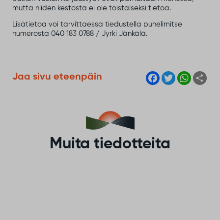
mutta niiden kestosta ei ole toistaiseksi tietoa.
Lisätietoa voi tarvittaessa tiedustella puhelimitse
numerosta 040 183 0788 / Jyrki Jänkälä.
F
T
W
S
Jaa sivu eteenpäin
a
w
h
h
c
i
a
a
e
t
t
r
b
t
s
e
o
e
A
o
r
p
k
p
Muita tiedotteita