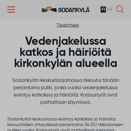
FI
EN
Siirry sisältöön
Tiedotteet
Vedenjakelussa
katkos ja häiriöitä
kirkonkylän alueella
Sodankylän keskustaajamassa rikkoutui tänään
perjantaina putki, jonka vuoksi vedenjakelussa
esiintyy katkoksia ja häiriöitä. Korjaustyöt ovat
parhaillaan käynnissä.
Sodankylän keskustassa esiintyy katkoksia ja häiriöitä
kaivuutöiden yhteydessä perjantaina (14.10.) rikkoutuneen
putken vuoksi. Korjaustyöt ovat parhaillaan menossa,