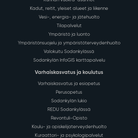
Kadut, reitit, yleiset alueet ja liikenne
Vesi-, energia- ja jätehuolto
Tilapalvelut
Ympäristö ja luonto
Ympäristönsuojelu ja ympäristöterveydenhuolto
Valokuitu Sodankylässä
Sodankylän InfoGIS karttapalvelu
Varhaiskasvatus ja koulutus
Varhaiskasvatus ja esiopetus
Perusopetus
Sodankylän lukio
REDU Sodankylässä
Revontuli-Opisto
Koulu- ja opiskelijaterveydenhuolto
Kuraattori- ja psykologipalvelut