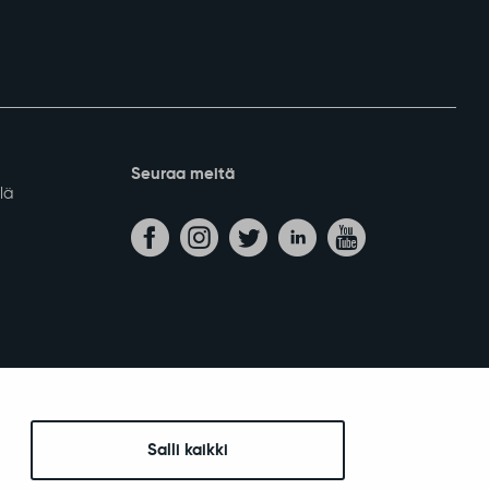
Seuraa meitä
lä
Salli kaikki