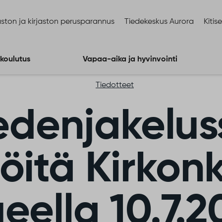
ston ja kirjaston perusparannus
Tiedekeskus Aurora
Kitis
 koulutus
Vapaa-aika ja hyvinvointi
Tiedotteet
edenjakelus
iöitä Kirkon
ueella 10.7.2