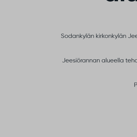
Sodankylän kirkonkylän Jees
Jeesiörannan alueella tehd
P