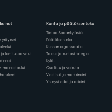
nkeinot
Kunta ja päätöksenteko
Tietoa Sodankylästä
 yritykset
Päätöksenteko
lvelut
Kunnan organisaatio
ja lomituspalvelut
Talous ja kuntastrategia
kinnat
Kylät
D-mainostaulut
Osallistu ja vaikuta
a hankkeet
Viestintä ja markkinointi
Yhteystiedot ja asiointi