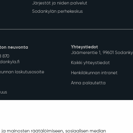
Järjestöt ja niiden palvelut
Sodankylän perhekeskus
Yhteystiedot
ton neuvonta
Jäämerentie 1, 99601 Sodanky
8 870
ankyla.fi
Kaikki yhteystiedot
unnan laskutusosoite
Henkilökunnan intranet
Anna palautetta
uus
isuuskuvaus
allinta
ja mainosten räätälöimiseen, sosiaalisen median