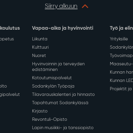
Siirry alkuun
 koulutus
Vapaa-aika ja hyvinvointi
Työ ja eli
iopetus
Liikunta
Yrityksille
Kulttuuri
Sodankylän
Nuoret
Työvoimapa
Hyvinvoinnin ja terveyden
Maaseutu- 
edistäminen
Kunnan han
Kotoutumispalvelut
Kunnan LE
olto
Sodankylän Työpaja
Projektit j
gipalvelut
Tilavarauskalenteri ja hinnasto
Tapahtumat Sodankylässä
Kirjasto
Revontuli-Opisto
Lapin musiikki- ja tanssiopisto