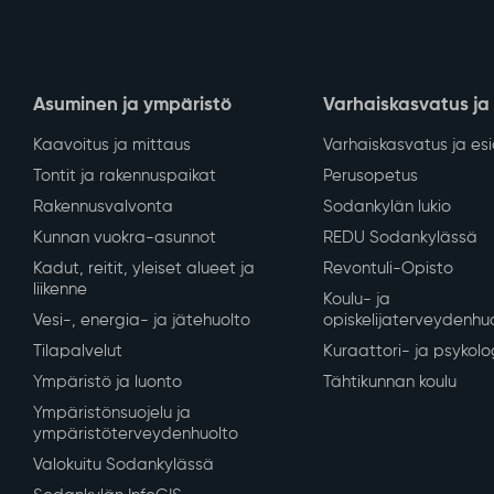
Asuminen ja ympäristö
Varhaiskasvatus ja
Kaavoitus ja mittaus
Varhaiskasvatus ja es
Tontit ja rakennuspaikat
Perusopetus
Rakennusvalvonta
Sodankylän lukio
Kunnan vuokra-asunnot
REDU Sodankylässä
Kadut, reitit, yleiset alueet ja
Revontuli-Opisto
liikenne
Koulu- ja
Vesi-, energia- ja jätehuolto
opiskelijaterveydenhu
Tilapalvelut
Kuraattori- ja psykolo
Ympäristö ja luonto
Tähtikunnan koulu
Ympäristönsuojelu ja
ympäristöterveydenhuolto
Valokuitu Sodankylässä