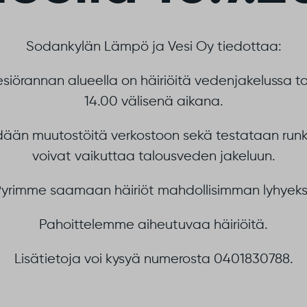
Sodankylän Lämpö ja Vesi Oy tiedottaa:
iörannan alueella on häiriöitä vedenjakelussa to
14.00 välisenä aikana.
ään muutostöitä verkostoon sekä testataan runko
voivat vaikuttaa talousveden jakeluun.
yrimme saamaan häiriöt mahdollisimman lyhyeks
Pahoittelemme aiheutuvaa häiriöitä.
Lisätietoja voi kysyä numerosta 0401830788.