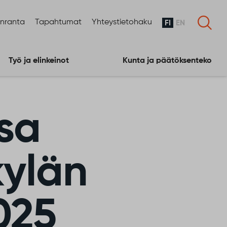
enranta
Tapahtumat
Yhteystietohaku
FI
EN
Työ ja elinkeinot
Kunta ja päätöksenteko
sa
kylän
025