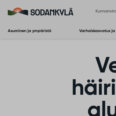
Siirry sisältöön
Kunnanvira
Asuminen ja ympäristö
Varhaiskasvatus ja
V
häir
al