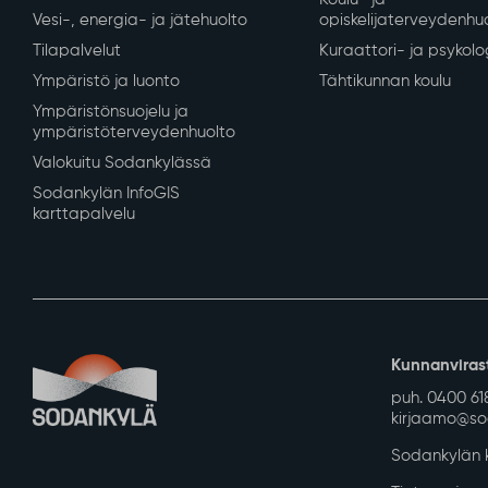
Asuminen ja ympäristö
Varhaiskasvatus ja
Kaavoitus ja mittaus
Varhaiskasvatus ja es
Tontit ja rakennuspaikat
Perusopetus
Rakennusvalvonta
Sodankylän lukio
Kunnan vuokra-asunnot
REDU Sodankylässä
Kadut, reitit, yleiset alueet ja
Revontuli-Opisto
liikenne
Koulu- ja
Vesi-, energia- ja jätehuolto
opiskelijaterveydenhu
Tilapalvelut
Kuraattori- ja psykolo
Ympäristö ja luonto
Tähtikunnan koulu