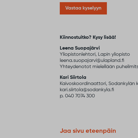
Vastaa kyselyyn
Kiinnostuitko? Kysy lisää!
Leena Suopajärvi
Yliopistonlehtori, Lapin yliopisto
leena.suopajarvi@ulapland.fi
Yhteydenotot mielellään puhelimits
Kari Siirtola
Kaivoskoordinaattori, Sodankylän 
kari.siirtola@sodankyla.fi
p. 040 7074 300
Jaa sivu eteenpäin