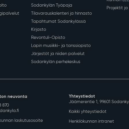
Siirry alkuun
 koulutus
Vapaa-aika ja hyvinvointi
Työ ja eli
iopetus
Liikunta
Yrityksille
Kulttuuri
Sodankylän
Nuoret
Työvoimapa
Hyvinvoinnin ja terveyden
Maaseutu- 
edistäminen
Kunnan han
Kotoutumispalvelut
Kunnan LE
olto
Sodankylän Työpaja
Projektit j
gipalvelut
Tilavarauskalenteri ja hinnasto
Tapahtumat Sodankylässä