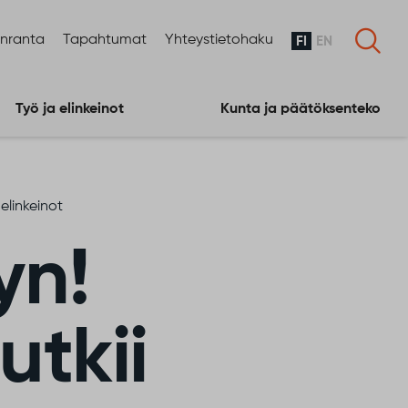
enranta
Tapahtumat
Yhteystietohaku
FI
EN
Työ ja elinkeinot
Kunta ja päätöksenteko
elinkeinot
yn!
utkii