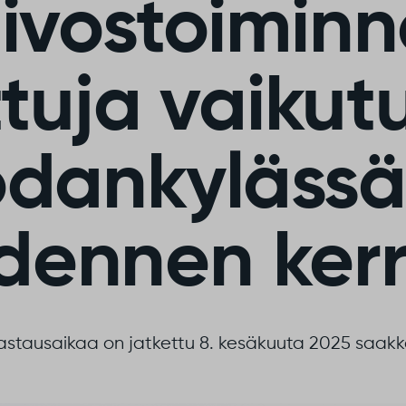
ivostoimin
tuja vaikut
dankylässä
idennen ker
astausaikaa on jatkettu 8. kesäkuuta 2025 saakk