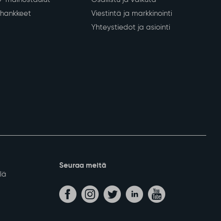
nkeinot
Kunta ja päätöksenteko
Tietoa Sodankylästä
 yritykset
Päätöksenteko
lvelut
Kunnan organisaatio
ja lomituspalvelut
Talous ja kuntastrategia
kinnat
Kylät
D-mainostaulut
Osallistu ja vaikuta
a hankkeet
Viestintä ja markkinointi
Yhteystiedot ja asiointi