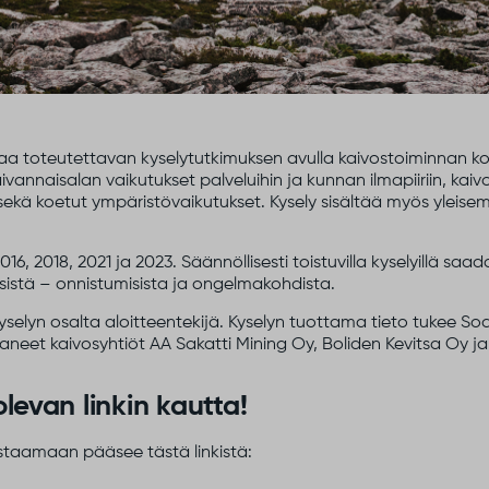
kertaa toteutettavan kyselytutkimuksen avulla kaivostoiminnan 
ivannaisalan vaikutukset palveluihin ja kunnan ilmapiiriin, kai
 sekä koetut ympäristövaikutukset. Kysely sisältää myös yleis
6, 2018, 2021 ja 2023. Säännöllisesti toistuvilla kyselyillä saa
sistä – onnistumisista ja ongelmakohdista.
yselyn osalta aloitteentekijä. Kyselyn tuottama tieto tukee 
aneet kaivosyhtiöt AA Sakatti Mining Oy, Boliden Kevitsa Oy ja
levan linkin kautta!
astaamaan pääsee tästä linkistä: