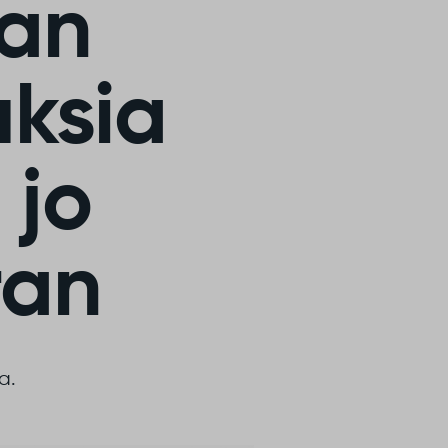
nan
uksia
 jo
ran
a.