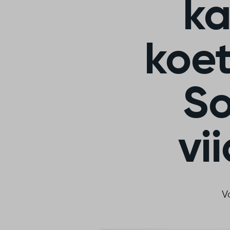
ka
koet
So
vi
V