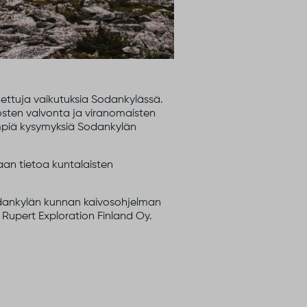
koettuja vaikutuksia Sodankylässä.
vosten valvonta ja viranomaisten
empiä kysymyksiä Sodankylän
daan tietoa kuntalaisten
Sodankylän kunnan kaivosohjelman
 Rupert Exploration Finland Oy.