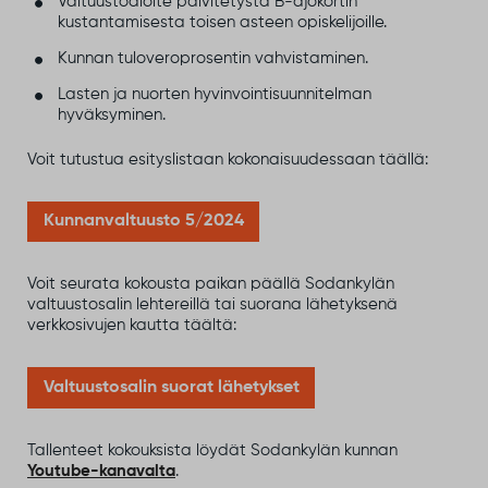
Valtuustoaloite päivitetystä B-ajokortin
kustantamisesta toisen asteen opiskelijoille.
Kunnan tuloveroprosentin vahvistaminen.
Lasten ja nuorten hyvinvointisuunnitelman
hyväksyminen.
Voit tutustua esityslistaan kokonaisuudessaan täällä:
Kunnanvaltuusto 5/2024
Voit seurata kokousta paikan päällä Sodankylän
valtuustosalin lehtereillä tai suorana lähetyksenä
verkkosivujen kautta täältä:
Valtuustosalin suorat lähetykset
Tallenteet kokouksista löydät Sodankylän kunnan
Youtube-kanavalta
.