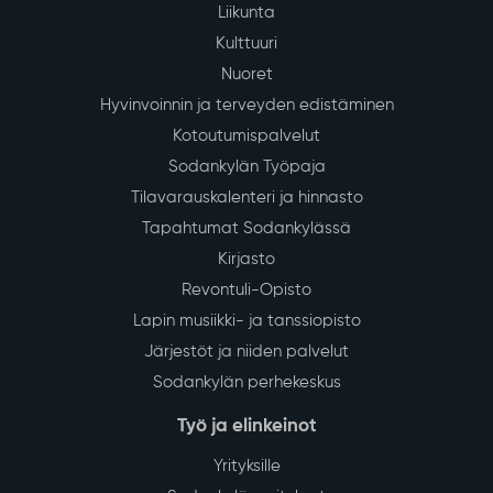
Liikunta
Kulttuuri
Nuoret
Hyvinvoinnin ja terveyden edistäminen
Kotoutumispalvelut
Sodankylän Työpaja
Tilavarauskalenteri ja hinnasto
Tapahtumat Sodankylässä
Kirjasto
Revontuli-Opisto
Lapin musiikki- ja tanssiopisto
Järjestöt ja niiden palvelut
Sodankylän perhekeskus
Työ ja elinkeinot
Yrityksille