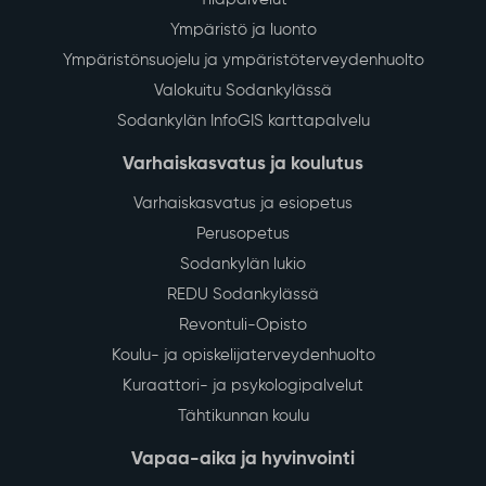
Ympäristö ja luonto
Ympäristönsuojelu ja ympäristöterveydenhuolto
Valokuitu Sodankylässä
Sodankylän InfoGIS karttapalvelu
Varhaiskasvatus ja koulutus
Varhaiskasvatus ja esiopetus
Perusopetus
Sodankylän lukio
REDU Sodankylässä
Revontuli-Opisto
Koulu- ja opiskelijaterveydenhuolto
Kuraattori- ja psykologipalvelut
Tähtikunnan koulu
Vapaa-aika ja hyvinvointi