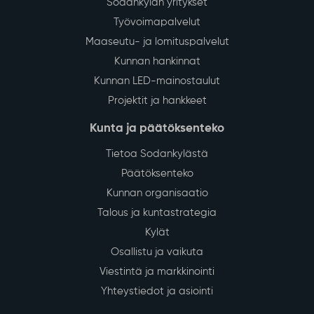
Sodankylän yritykset
Työvoimapalvelut
Maaseutu- ja lomituspalvelut
Kunnan hankinnat
Kunnan LED-mainostaulut
Projektit ja hankkeet
Kunta ja päätöksenteko
Tietoa Sodankylästä
Päätöksenteko
Kunnan organisaatio
Talous ja kuntastrategia
Kylät
Osallistu ja vaikuta
Viestintä ja markkinointi
Yhteystiedot ja asiointi