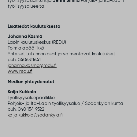
työllisyysasiantuntija
Jenni Similä
Pohjois- ja Itä-Lapin
työllisyysalueelta.
Lisätiedot koulutuksesta
Johanna Käsmä
Lapin koulutuskeskus (REDU)
Toimialapäällikkö
Yhteiset tutkinnon osat ja valmentavat koulutukset
puh. 0406311641
johanna.kasma@redu.fi
www.redu.fi
Median yhteydenotot
Kaija Kukkola
Työllisyysaluepäällikkö
Pohjois- ja Itä-Lapin työllisyysalue / Sodankylän kunta
puh. 040 154 9522
kaija.kukkola@sodankyla.fi