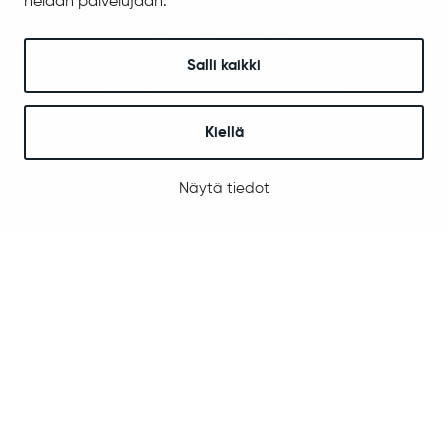
heidän palvelujaan.
Sodankylän lukio
REDU Sodankylässä
Salli kaikki
Revontuli-Opisto
Koulu- ja opiskelijaterveydenhuolto
Kuraattori- ja psykologipalvelut
Kiellä
Tähtikunnan koulu
Näytä tiedot
Vapaa-aika ja hyvinvointi
Liikunta
Kulttuuri
Nuoret
Hyvinvoinnin ja terveyden edistäminen
Kotoutumispalvelut
Sodankylän Työpaja
Tilavarauskalenteri ja hinnasto
Tapahtumat Sodankylässä