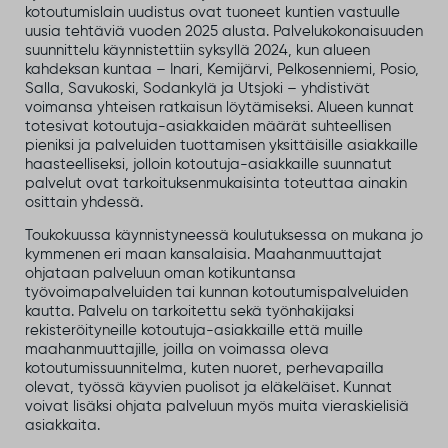
kotoutumislain uudistus ovat tuoneet kuntien vastuulle
uusia tehtäviä vuoden 2025 alusta. Palvelukokonaisuuden
suunnittelu käynnistettiin syksyllä 2024, kun alueen
kahdeksan kuntaa – Inari, Kemijärvi, Pelkosenniemi, Posio,
Salla, Savukoski, Sodankylä ja Utsjoki – yhdistivät
voimansa yhteisen ratkaisun löytämiseksi. Alueen kunnat
totesivat kotoutuja-asiakkaiden määrät suhteellisen
pieniksi ja palveluiden tuottamisen yksittäisille asiakkaille
haasteelliseksi, jolloin kotoutuja-asiakkaille suunnatut
palvelut ovat tarkoituksenmukaisinta toteuttaa ainakin
osittain yhdessä.
Toukokuussa käynnistyneessä koulutuksessa on mukana jo
kymmenen eri maan kansalaisia. Maahanmuuttajat
ohjataan palveluun oman kotikuntansa
työvoimapalveluiden tai kunnan kotoutumispalveluiden
kautta. Palvelu on tarkoitettu sekä työnhakijaksi
rekisteröityneille kotoutuja-asiakkaille että muille
maahanmuuttajille, joilla on voimassa oleva
kotoutumissuunnitelma, kuten nuoret, perhevapailla
olevat, työssä käyvien puolisot ja eläkeläiset. Kunnat
voivat lisäksi ohjata palveluun myös muita vieraskielisiä
asiakkaita.