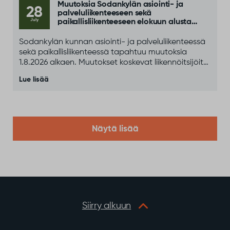
Muutoksia Sodankylän asiointi- ja
28
palveluliikenteeseen sekä
July
paikallisliikenteeseen elokuun alusta
alkaen
Sodankylän kunnan asiointi- ja palveluliikenteessä
sekä paikallisliikenteessä tapahtuu muutoksia
1.8.2026 alkaen. Muutokset koskevat liikennöitsijöitä,
yhteystietoja sekä osittain liikennöintipäiviä ja
Lue lisää
aikatauluja.
Näytä lisää
Siirry alkuun