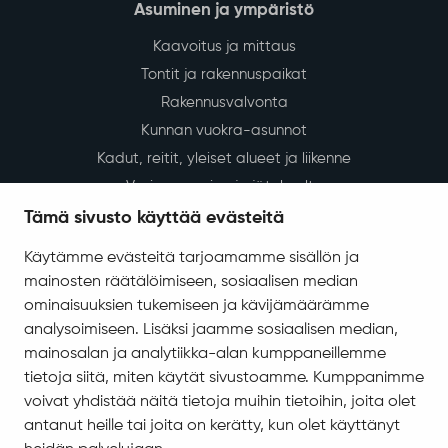
Asuminen ja ympäristö
Kaavoitus ja mittaus
Tontit ja rakennuspaikat
Rakennusvalvonta
Kunnan vuokra-asunnot
Kadut, reitit, yleiset alueet ja liikenne
Vesi-, energia- ja jätehuolto
Tilapalvelut
Tämä sivusto käyttää evästeitä
Ympäristö ja luonto
Käytämme evästeitä tarjoamamme sisällön ja
Ympäristönsuojelu ja ympäristöterveydenhuolto
mainosten räätälöimiseen, sosiaalisen median
Valokuitu Sodankylässä
ominaisuuksien tukemiseen ja kävijämäärämme
Sodankylän InfoGIS karttapalvelu
analysoimiseen. Lisäksi jaamme sosiaalisen median,
mainosalan ja analytiikka-alan kumppaneillemme
Varhaiskasvatus ja koulutus
tietoja siitä, miten käytät sivustoamme. Kumppanimme
voivat yhdistää näitä tietoja muihin tietoihin, joita olet
Varhaiskasvatus ja esiopetus
antanut heille tai joita on kerätty, kun olet käyttänyt
Perusopetus