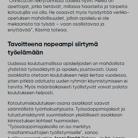
”Onnistuttiin rekrytoinnissa todella hyvin. Meillä on
opettajat, jotka tietävät, millaisia haasteita ja tarpeita
kotoutujilla voi olla. He osaavat myös hyödyntää verkko-
opetuksen mahdollisuudet, jolloin opiskelu ei ole
mekaanista tai tylsää – vaan osallistavaa ja
eriyttävää”, Käsmä toteaa.
Tavoitteena nopeampi siirtymä
työelämään
Uudessa koulutusmallissa opiskelijoiden on mahdollista
yhdistää työssäkäynti ja opiskelu joustavasti. Uusia
asiakkaita otetaan koulutukseen neljä kertaa vuodessa,
joten pitkää odotusta uuden ryhmän käynnistymiseen ei
tarvita. Myös määräaikaisesti työllistyvät voivat palata
koulutukseen helposti.
Kotoutumiskoulutuksen osana asiakkaat saavat
säännöllistä työnhakuohjausta. Työssäoppimisjaksot ja
tutustumiskäynnit suunnitellaan yksilöllisesti asiakkaan
kiinnostuksen kohteet huomioiden.
“Työssäoppimisjaksoilla on iso merkitys
maahanmuuttajien työllistymiselle”, sanoo