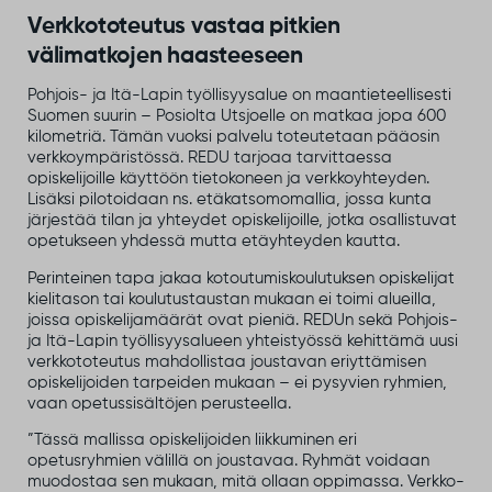
Verkkototeutus vastaa pitkien
välimatkojen haasteeseen
Pohjois- ja Itä-Lapin työllisyysalue on maantieteellisesti
Suomen suurin – Posiolta Utsjoelle on matkaa jopa 600
kilometriä. Tämän vuoksi palvelu toteutetaan pääosin
verkkoympäristössä. REDU tarjoaa tarvittaessa
opiskelijoille käyttöön tietokoneen ja verkkoyhteyden.
Lisäksi pilotoidaan ns. etäkatsomomallia, jossa kunta
järjestää tilan ja yhteydet opiskelijoille, jotka osallistuvat
opetukseen yhdessä mutta etäyhteyden kautta.
Perinteinen tapa jakaa kotoutumiskoulutuksen opiskelijat
kielitason tai koulutustaustan mukaan ei toimi alueilla,
joissa opiskelijamäärät ovat pieniä. REDUn sekä Pohjois-
ja Itä-Lapin työllisyysalueen yhteistyössä kehittämä uusi
verkkototeutus mahdollistaa joustavan eriyttämisen
opiskelijoiden tarpeiden mukaan – ei pysyvien ryhmien,
vaan opetussisältöjen perusteella.
”Tässä mallissa opiskelijoiden liikkuminen eri
opetusryhmien välillä on joustavaa. Ryhmät voidaan
muodostaa sen mukaan, mitä ollaan oppimassa. Verkko-