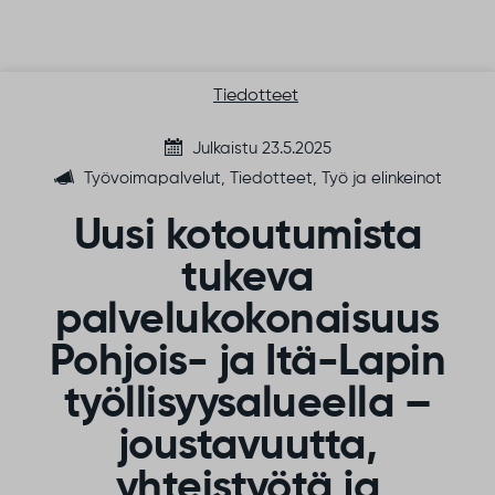
Siirry sisältöön
Tiedotteet
Julkaistu 23.5.2025
Työvoimapalvelut, Tiedotteet, Työ ja elinkeinot
Uusi kotoutumista
tukeva
palvelukokonaisuus
Pohjois- ja Itä-Lapin
työllisyysalueella –
joustavuutta,
yhteistyötä ja