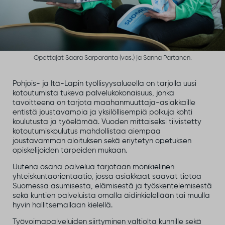
Opettajat Saara Sarparanta (vas.) ja Sanna Partanen.
Pohjois- ja Itä-Lapin työllisyysalueella on tarjolla uusi
kotoutumista tukeva palvelukokonaisuus, jonka
tavoitteena on tarjota maahanmuuttaja-asiakkaille
entistä joustavampia ja yksilöllisempiä polkuja kohti
koulutusta ja työelämää. Vuoden mittaiseksi tiivistetty
kotoutumiskoulutus mahdollistaa aiempaa
joustavamman aloituksen sekä eriytetyn opetuksen
opiskelijoiden tarpeiden mukaan.
Uutena osana palvelua tarjotaan monikielinen
yhteiskuntaorientaatio, jossa asiakkaat saavat tietoa
Suomessa asumisesta, elämisestä ja työskentelemisestä
sekä kuntien palveluista omalla äidinkielellään tai muulla
hyvin hallitsemallaan kielellä.
Työvoimapalveluiden siirtyminen valtiolta kunnille sekä