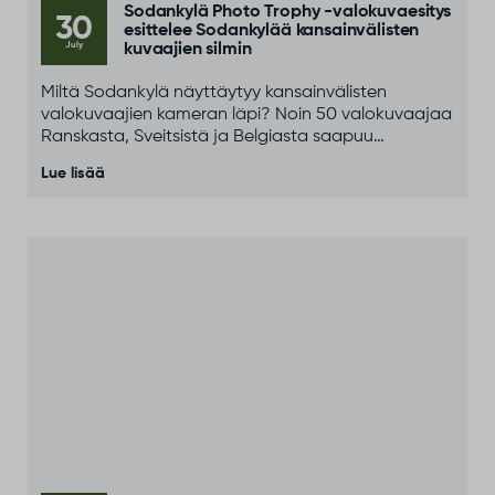
Sodankylä Photo Trophy -valokuvaesitys
30
esittelee Sodankylää kansainvälisten
July
kuvaajien silmin
Miltä Sodankylä näyttäytyy kansainvälisten
valokuvaajien kameran läpi? Noin 50 valokuvaajaa
Ranskasta, Sveitsistä ja Belgiasta saapuu
Sodankylään osana kansainvälistä Paris–North
Lue lisää
Cape Photo Adventure -tapahtumaa.