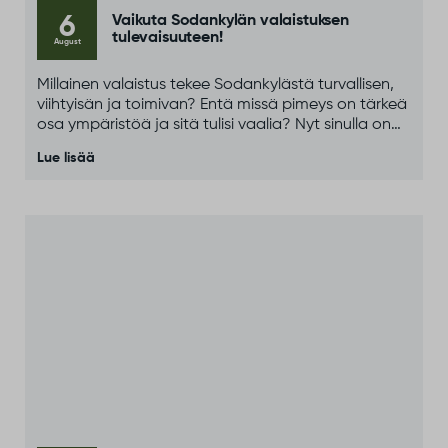
6
Vaikuta Sodankylän valaistuksen
tulevaisuuteen!
August
Millainen valaistus tekee Sodankylästä turvallisen,
viihtyisän ja toimivan? Entä missä pimeys on tärkeä
osa ympäristöä ja sitä tulisi vaalia? Nyt sinulla on
mahdollisuus kertoa näkemyksesi ja vaikuttaa
Lue lisää
siihen, miten valaistusta ja pimeyttä huomioidaan
tulevaisuudessa.