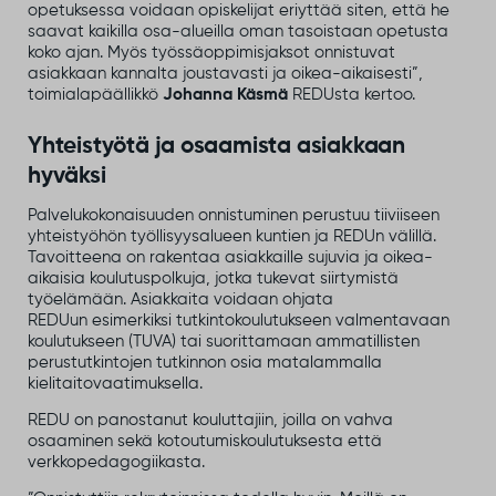
opetuksessa voidaan opiskelijat eriyttää siten, että he
saavat kaikilla osa-alueilla oman tasoistaan opetusta
koko ajan. Myös työssäoppimisjaksot onnistuvat
asiakkaan kannalta joustavasti ja oikea-aikaisesti”,
toimialapäällikkö
Johanna Käsmä
REDUsta kertoo.
Yhteistyötä ja osaamista asiakkaan
hyväksi
Palvelukokonaisuuden onnistuminen perustuu tiiviiseen
yhteistyöhön työllisyysalueen kuntien ja REDUn välillä.
Tavoitteena on rakentaa asiakkaille sujuvia ja oikea-
aikaisia koulutuspolkuja, jotka tukevat siirtymistä
työelämään. Asiakkaita voidaan ohjata
REDUun esimerkiksi tutkintokoulutukseen valmentavaan
koulutukseen (TUVA) tai suorittamaan ammatillisten
perustutkintojen tutkinnon osia matalammalla
kielitaitovaatimuksella.
REDU on panostanut kouluttajiin, joilla on vahva
osaaminen sekä kotoutumiskoulutuksesta että
verkkopedagogiikasta.