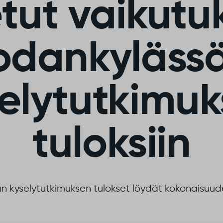
tut vaikutu
odankylässä
elytutkimu
tuloksiin
an kyselytutkimuksen tulokset löydät kokonaisuude