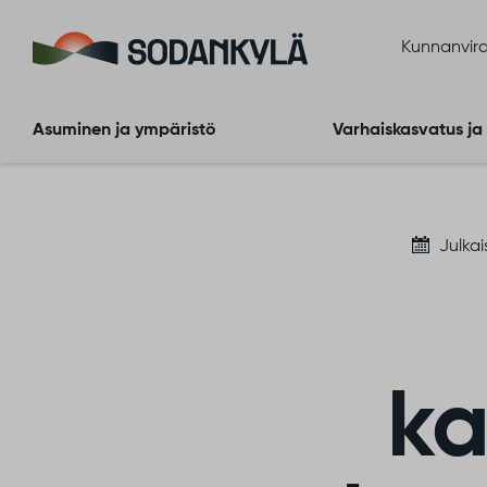
Siirry sisältöön
Kunnanvira
Asuminen ja ympäristö
Varhaiskasvatus ja
Julkai
ka