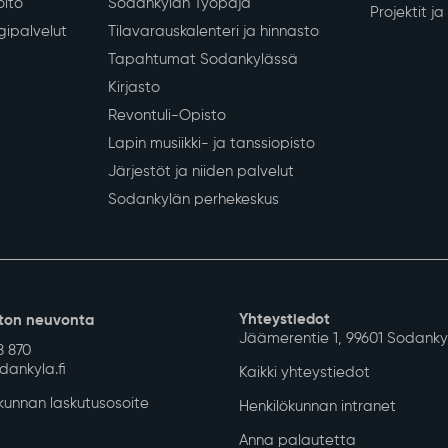
Siirry alkuun
 koulutus
Vapaa-aika ja hyvinvointi
Työ ja eli
iopetus
Liikunta
Yrityksille
Kulttuuri
Sodankylän
Nuoret
Työvoimapa
Hyvinvoinnin ja terveyden
Maaseutu- 
edistäminen
Kunnan han
Kotoutumispalvelut
Kunnan LE
olto
Sodankylän Työpaja
Projektit j
gipalvelut
Tilavarauskalenteri ja hinnasto
Tapahtumat Sodankylässä
Kirjasto