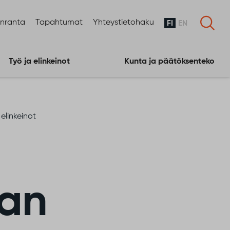
enranta
Tapahtumat
Yhteystietohaku
FI
EN
Työ ja elinkeinot
Kunta ja päätöksenteko
elinkeinot
nan