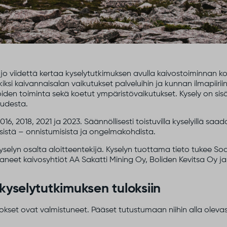
a jo viidettä kertaa kyselytutkimuksen avulla kaivostoiminnan 
ksi kaivannaisalan vaikutukset palveluihin ja kunnan ilmapiirii
öiden toiminta sekä koetut ympäristövaikutukset. Kysely on si
uudesta.
6, 2018, 2021 ja 2023. Säännöllisesti toistuvilla kyselyillä saa
sistä – onnistumisista ja ongelmakohdista.
yselyn osalta aloitteentekijä. Kyselyn tuottama tieto tukee 
aneet kaivosyhtiöt AA Sakatti Mining Oy, Boliden Kevitsa Oy ja
kyselytutkimuksen tuloksiin
kset ovat valmistuneet. Pääset tutustumaan niihin alla olevast