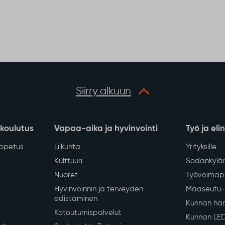
en valaistusta ja pimeyttä
n tulevaisuudessa.
Vedenjakelussa
katkos kirkonkylän
keskustan alueella
tiistaina 4.8.
 kirkonkylän keskustan
lousveden jakelu keskeytyy
8.2026 klo 13–16
erkoston saneerauksen
Näytä lisää