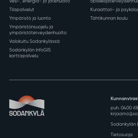
Asuminen ja ympäristö
Varhaiskasvatus ja
Kaavoitus ja mittaus
Varhaiskasvatus ja es
Tontit ja rakennuspaikat
Perusopetus
Rakennusvalvonta
Sodankylän lukio
Kunnan vuokra-asunnot
REDU Sodankylässä
Kadut, reitit, yleiset alueet ja
Revontuli-Opisto
liikenne
Koulu- ja
Vesi-, energia- ja jätehuolto
opiskelijaterveydenhu
Tilapalvelut
Kuraattori- ja psykolo
Ympäristö ja luonto
Tähtikunnan koulu
Ympäristönsuojelu ja