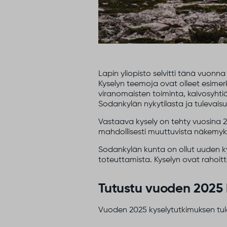
Lapin yliopisto selvitti tänä vuonn
Kyselyn teemoja ovat olleet esimerki
viranomaisten toiminta, kaivosyhti
Sodankylän nykytilasta ja tulevais
Vastaava kysely on tehty vuosina 201
mahdollisesti muuttuvista näkemyk
Sodankylän kunta on ollut uuden k
toteuttamista. Kyselyn ovat rahoitt
Tutustu vuoden 2025 
Vuoden 2025 kyselytutkimuksen tulo