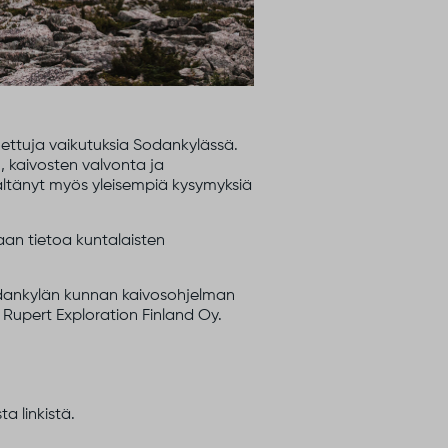
koettuja vaikutuksia Sodankylässä.
n, kaivosten valvonta ja
sältänyt myös yleisempiä kysymyksiä
daan tietoa kuntalaisten
Sodankylän kunnan kaivosohjelman
 Rupert Exploration Finland Oy.
a linkistä.