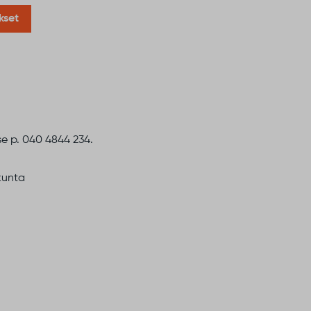
kset
e p. 040 4844 234.
kunta