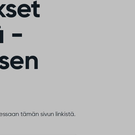
kset
 -
ksen
ssaan tämän sivun linkistä.