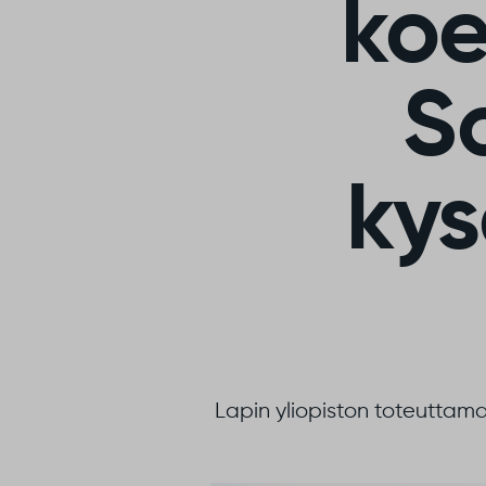
koe
S
kys
Lapin yliopiston toteuttam