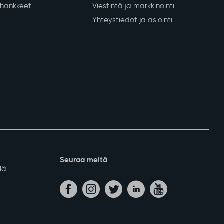
nkeinot
Kunta ja päätöksenteko
Tietoa Sodankylästä
 yritykset
Päätöksenteko
lvelut
Kunnan organisaatio
ja lomituspalvelut
Talous ja kuntastrategia
kinnat
Kylät
D-mainostaulut
Osallistu ja vaikuta
a hankkeet
Viestintä ja markkinointi
Yhteystiedot ja asiointi