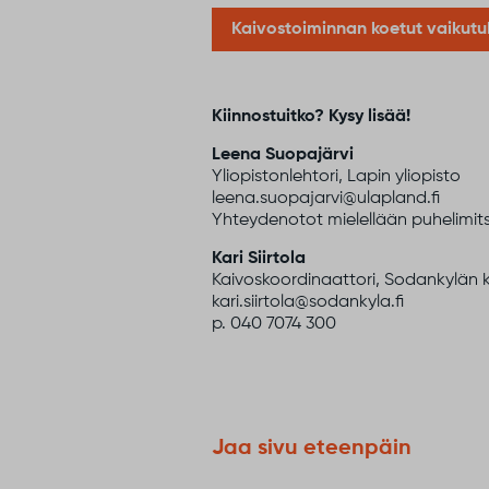
Kaivostoiminnan koetut vaikutu
Kiinnostuitko? Kysy lisää!
Leena Suopajärvi
Yliopistonlehtori, Lapin yliopisto
leena.suopajarvi@ulapland.fi
Yhteydenotot mielellään puhelimits
Kari Siirtola
Kaivoskoordinaattori, Sodankylän 
kari.siirtola@sodankyla.fi
p. 040 7074 300
Jaa sivu eteenpäin