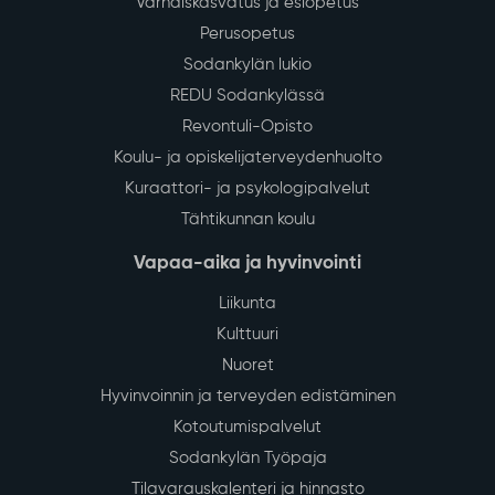
Varhaiskasvatus ja esiopetus
Perusopetus
Sodankylän lukio
REDU Sodankylässä
Revontuli-Opisto
Koulu- ja opiskelijaterveydenhuolto
Kuraattori- ja psykologipalvelut
Tähtikunnan koulu
Vapaa-aika ja hyvinvointi
Liikunta
Kulttuuri
Nuoret
Hyvinvoinnin ja terveyden edistäminen
Kotoutumispalvelut
Sodankylän Työpaja
Tilavarauskalenteri ja hinnasto