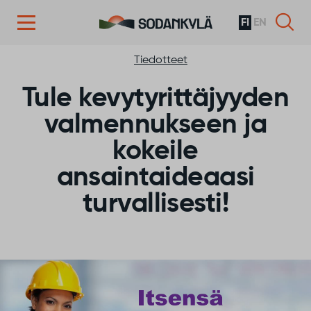
FI
EN
Siirry sisältöön
Tiedotteet
Tule kevytyrittäjyyden
valmennukseen ja
kokeile
ansaintaideaasi
turvallisesti!