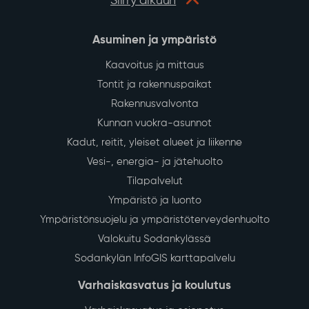
Siirry alkuun
Asuminen ja ympäristö
Kaavoitus ja mittaus
Tontit ja rakennuspaikat
Rakennusvalvonta
Kunnan vuokra-asunnot
Kadut, reitit, yleiset alueet ja liikenne
Vesi-, energia- ja jätehuolto
Tilapalvelut
Ympäristö ja luonto
Ympäristönsuojelu ja ympäristöterveydenhuolto
Valokuitu Sodankylässä
Sodankylän InfoGIS karttapalvelu
Varhaiskasvatus ja koulutus