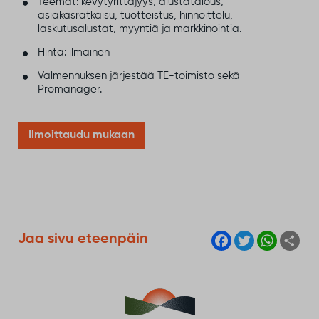
Teemat: kevytyrittäjyys, alustatalous,
asiakasratkaisu, tuotteistus, hinnoittelu,
laskutusalustat, myyntiä ja markkinointia.
Hinta: ilmainen
Valmennuksen järjestää TE-toimisto sekä
Promanager.
Ilmoittaudu mukaan
F
T
W
S
Jaa sivu eteenpäin
a
w
h
h
c
i
a
a
e
t
t
r
b
t
s
e
o
e
A
o
r
p
k
p