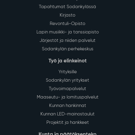
Tapahtumat Sodankylässä
Kirjasto
Revontuli-Opisto
Lapin musiikki- ja tanssiopisto
Järjestöt ja niiden palvelut
Sodankylän perhekeskus
Työ ja elinkeinot
Yrityksille
Sodankylän yritykset
Työvoimapalvelut
Maaseutu- ja lomituspalvelut
Kunnan hankinnat
Kunnan LED-mainostaulut
Projektit ja hankkeet
Kunta ja päätöksenteko