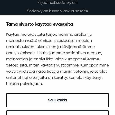
kirjaamo@sodankyla.fi
Sodankylän kunnan laskutusosoite
Tietosuoja
Tämä sivusto käyttää evästeitä
Saavutettavuus
Käytämme evästeitä tarjoamamme sisällön ja
Asiakirjajulkisuuskuvaus
mainosten räätälöimiseen, sosiaalisen median
Evästeiden hallinta
ominaisuuksien tukemiseen ja kävijämäärämme
analysoimiseen. Lisäksi jaamme sosiaalisen median,
Yhteystiedot
mainosalan ja analytiikka-alan kumppaneillemme
Jäämerentie 1, 99601 Sodankylä
tietoja siitä, miten käytät sivustoamme. Kumppanimme
Kaikki yhteystiedot
voivat yhdistää näitä tietoja muihin tietoihin, joita olet
antanut heille tai joita on kerätty, kun olet käyttänyt
Henkilökunnan intranet
heidän palvelujaan.
Anna palautetta
Seuraa meitä
Salli kaikki