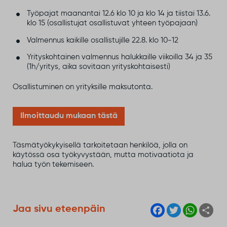
Työpajat maanantai 12.6 klo 10 ja klo 14 ja tiistai 13.6.
klo 15 (osallistujat osallistuvat yhteen työpajaan)
Valmennus kaikille osallistujille 22.8. klo 10-12
Yrityskohtainen valmennus halukkaille viikoilla 34 ja 35
(1h/yritys, aika sovitaan yrityskohtaisesti)
Osallistuminen on yrityksille maksutonta.
Ilmoittaudu mukaan tästä
Täsmätyökykyisellä tarkoitetaan henkilöä, jolla on
käytössä osa työkyvystään, mutta motivaatiota ja
halua työn tekemiseen.
F
T
W
S
Jaa sivu eteenpäin
a
w
h
h
c
i
a
a