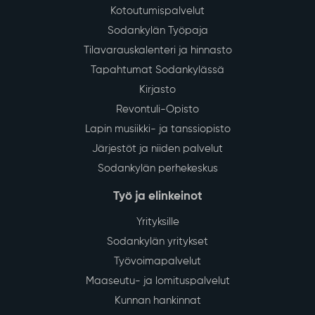
Kotoutumispalvelut
Sodankylän Työpaja
Tilavarauskalenteri ja hinnasto
Tapahtumat Sodankylässä
Kirjasto
Revontuli-Opisto
Lapin musiikki- ja tanssiopisto
Järjestöt ja niiden palvelut
Sodankylän perhekeskus
Työ ja elinkeinot
Yrityksille
Sodankylän yritykset
Työvoimapalvelut
Maaseutu- ja lomituspalvelut
Kunnan hankinnat