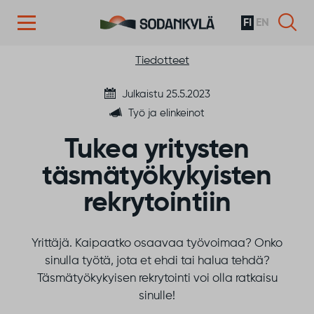
FI
EN
Siirry sisältöön
Tiedotteet
Julkaistu 25.5.2023
Työ ja elinkeinot
Tukea yritysten
täsmätyökykyisten
rekrytointiin
Yrittäjä. Kaipaatko osaavaa työvoimaa? Onko
sinulla työtä, jota et ehdi tai halua tehdä?
Täsmätyökykyisen rekrytointi voi olla ratkaisu
sinulle!