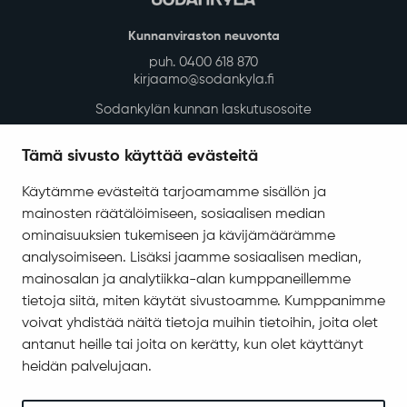
Kunnanviraston neuvonta
puh. 0400 618 870
kirjaamo@sodankyla.fi
Sodankylän kunnan laskutusosoite
Tietosuoja
Tämä sivusto käyttää evästeitä
Saavutettavuus
Käytämme evästeitä tarjoamamme sisällön ja
Asiakirjajulkisuuskuvaus
mainosten räätälöimiseen, sosiaalisen median
Evästeiden hallinta
ominaisuuksien tukemiseen ja kävijämäärämme
analysoimiseen. Lisäksi jaamme sosiaalisen median,
Yhteystiedot
mainosalan ja analytiikka-alan kumppaneillemme
Jäämerentie 1, 99601 Sodankylä
tietoja siitä, miten käytät sivustoamme. Kumppanimme
Kaikki yhteystiedot
voivat yhdistää näitä tietoja muihin tietoihin, joita olet
antanut heille tai joita on kerätty, kun olet käyttänyt
Henkilökunnan intranet
heidän palvelujaan.
Anna palautetta