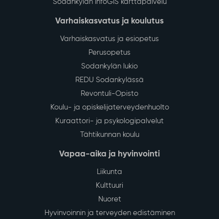
Sodankylän InfoGIS karttapalvelu
Varhaiskasvatus ja koulutus
Varhaiskasvatus ja esiopetus
Perusopetus
Sodankylän lukio
REDU Sodankylässä
Revontuli-Opisto
Koulu- ja opiskelijaterveydenhuolto
Kuraattori- ja psykologipalvelut
Tähtikunnan koulu
Vapaa-aika ja hyvinvointi
Liikunta
Kulttuuri
Nuoret
Hyvinvoinnin ja terveyden edistäminen