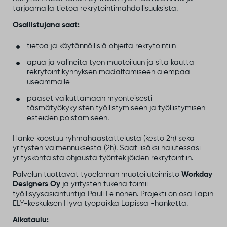
tarjoamalla tietoa rekrytointimahdollisuuksista.
Osallistujana saat:
tietoa ja käytännöllisiä ohjeita rekrytointiin
apua ja välineitä työn muotoiluun ja sitä kautta
rekrytointikynnyksen madaltamiseen aiempaa
useammalle
pääset vaikuttamaan myönteisesti
täsmätyökykyisten työllistymiseen ja työllistymisen
esteiden poistamiseen.
Hanke koostuu ryhmähaastattelusta (kesto 2h) sekä
yritysten valmennuksesta (2h). Saat lisäksi halutessasi
yrityskohtaista ohjausta työntekijöiden rekrytointiin.
Palvelun tuottavat työelämän muotoilutoimisto
Workday
Designers Oy
ja yritysten tukena toimii
työllisyysasiantuntija Pauli Leinonen. Projekti on osa Lapin
ELY-keskuksen Hyvä työpaikka Lapissa -hanketta.
Aikataulu: