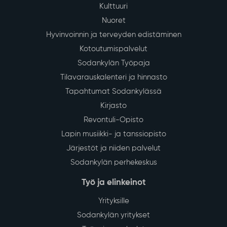
Kulttuuri
Nuoret
Hyvinvoinnin ja terveyden edistäminen
Kotoutumispalvelut
Sodankylän Työpaja
Tilavarauskalenteri ja hinnasto
Tapahtumat Sodankylässä
Kirjasto
Revontuli-Opisto
Lapin musiikki- ja tanssiopisto
Järjestöt ja niiden palvelut
Sodankylän perhekeskus
Työ ja elinkeinot
Yrityksille
Sodankylän yritykset