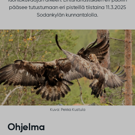
luontokuvaajan arkeen. Lintuharrastuksen eri puoliin
pääsee tutustumaan eri pisteillä tiistaina 11.3.2025
Sodankylän kunnantalolla.
Kuva: Pekka Kustula
Ohjelma