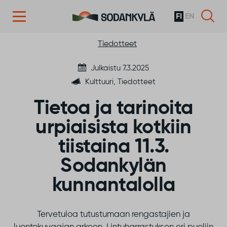
FI
EN
Siirry sisältöön
Tiedotteet
Julkaistu 7.3.2025
Kulttuuri, Tiedotteet
Tietoa ja tarinoita
urpiaisista kotkiin
tiistaina 11.3.
Sodankylän
kunnantalolla
Tervetuloa tutustumaan rengastajien ja