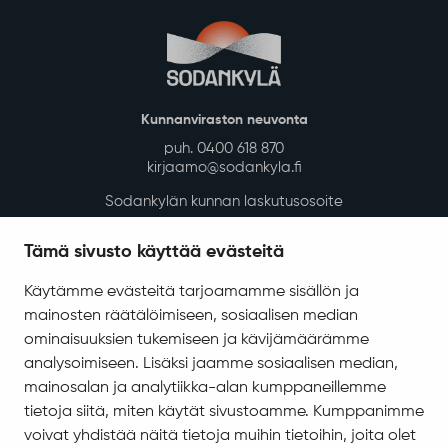
Kunnanviraston neuvonta
puh. 0400 618 870
kirjaamo@sodankyla.fi
Sodankylän kunnan laskutusosoite
Tietosuoja
Tämä sivusto käyttää evästeitä
Saavutettavuus
Käytämme evästeitä tarjoamamme sisällön ja
Asiakirjajulkisuuskuvaus
mainosten räätälöimiseen, sosiaalisen median
Evästeiden hallinta
ominaisuuksien tukemiseen ja kävijämäärämme
analysoimiseen. Lisäksi jaamme sosiaalisen median,
Yhteystiedot
mainosalan ja analytiikka-alan kumppaneillemme
Jäämerentie 1, 99601 Sodankylä
tietoja siitä, miten käytät sivustoamme. Kumppanimme
Kaikki yhteystiedot
voivat yhdistää näitä tietoja muihin tietoihin, joita olet