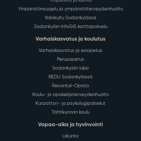
Ympäristö ja luonto
Ympäristönsuojelu ja ympäristöterveydenhuolto
Valokuitu Sodankylässä
Sodankylän InfoGIS karttapalvelu
Varhaiskasvatus ja koulutus
Varhaiskasvatus ja esiopetus
Perusopetus
Sodankylän lukio
REDU Sodankylässä
Revontuli-Opisto
Koulu- ja opiskelijaterveydenhuolto
Kuraattori- ja psykologipalvelut
Tähtikunnan koulu
Vapaa-aika ja hyvinvointi
Liikunta