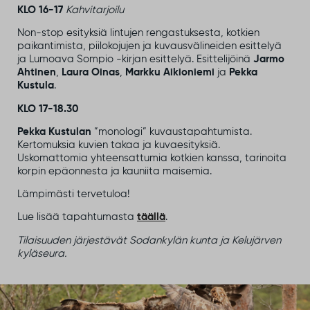
KLO 16-17
Kahvitarjoilu
Non-stop esityksiä lintujen rengastuksesta, kotkien
paikantimista, piilokojujen ja kuvausvälineiden esittelyä
ja Lumoava Sompio -kirjan esittelyä. Esittelijöinä
Jarmo
Ahtinen
,
Laura Oinas
,
Markku Aikioniemi
ja
Pekka
Kustula
.
KLO 17-18.30
Pekka Kustulan
”monologi” kuvaustapahtumista.
Kertomuksia kuvien takaa ja kuvaesityksiä.
Uskomattomia yhteensattumia kotkien kanssa, tarinoita
korpin epäonnesta ja kauniita maisemia.
Lämpimästi tervetuloa!
Lue lisää tapahtumasta
täällä
.
Tilaisuuden järjestävät Sodankylän kunta ja Kelujärven
kyläseura.