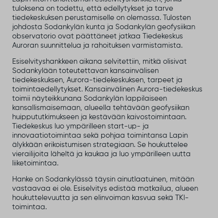
tuloksena on todettu, että edellytykset ja tarve
tiedekeskuksen perustamiselle on olemassa. Tulosten
johdosta Sodankylän kunta ja Sodankylän geofysiikan
observatorio ovat päättäneet jatkaa Tiedekeskus
Auroran suunnittelua ja rahoituksen varmistamista.
Esiselvityshankkeen aikana selvitettiin, mitkä olisivat
Sodankylään toteutettavan kansainvälisen
tiedekeskuksen, Aurora-tiedekeskuksen, tarpeet ja
toimintaedellytykset. Kansainvälinen Aurora-tiedekeskus
toimii näyteikkunana Sodankylän lappilaiseen
kansallismaisemaan, alueella tehtävään geofysiikan
huippututkimukseen ja kestävään kaivostoimintaan.
Tiedekeskus luo ympärilleen start-up- ja
innovaatiotoimintaa sekä pohjaa toimintansa Lapin
älykkään erikoistumisen strategiaan. Se houkuttelee
vierailijoita läheltä ja kaukaa ja luo ympärilleen uutta
liiketoimintaa.
Hanke on Sodankylässä täysin ainutlaatuinen, mitään
vastaavaa ei ole. Esiselvitys edistää matkailua, alueen
houkuttelevuutta ja sen elinvoiman kasvua sekä TKl-
toimintaa.