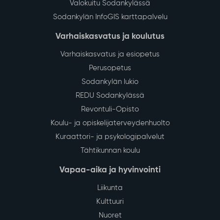
Valokuitu Sodankylässä
Sodankylän InfoGIS karttapalvelu
Varhaiskasvatus ja koulutus
Varhaiskasvatus ja esiopetus
Perusopetus
Sodankylän lukio
REDU Sodankylässä
Revontuli-Opisto
Koulu- ja opiskelijaterveydenhuolto
Kuraattori- ja psykologipalvelut
Tähtikunnan koulu
Vapaa-aika ja hyvinvointi
Liikunta
Kulttuuri
Nuoret