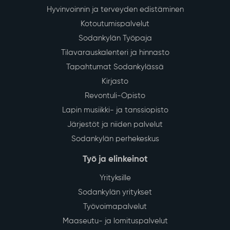
Hyvinvoinnin ja terveyden edistäminen
Kotoutumispalvelut
Sodankylän Työpaja
Tilavarauskalenteri ja hinnasto
Tapahtumat Sodankylässä
Kirjasto
Revontuli-Opisto
Lapin musiikki- ja tanssiopisto
Järjestöt ja niiden palvelut
Sodankylän perhekeskus
Työ ja elinkeinot
Yrityksille
Sodankylän yritykset
Työvoimapalvelut
Maaseutu- ja lomituspalvelut