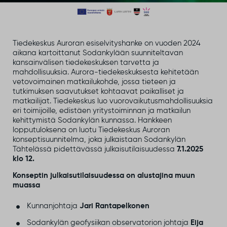
Tiedekeskus Auroran esiselvityshanke on vuoden 2024
aikana kartoittanut Sodankylään suunniteltavan
kansainvälisen tiedekeskuksen tarvetta ja
mahdollisuuksia. Aurora-tiedekeskuksesta kehitetään
vetovoimainen matkailukohde, jossa tieteen ja
tutkimuksen saavutukset kohtaavat paikalliset ja
matkailijat. Tiedekeskus luo vuorovaikutusmahdollisuuksia
eri toimijoille, edistäen yritystoiminnan ja matkailun
kehittymistä Sodankylän kunnassa. Hankkeen
lopputuloksena on luotu Tiedekeskus Auroran
konseptisuunnitelma, joka julkaistaan Sodankylän
Tähtelässä pidettävässä julkaisutilaisuudessa
7.1.2025
klo 12.
Konseptin julkaisutilaisuudessa on alustajina muun
muassa
Kunnanjohtaja
Jari Rantapelkonen
Sodankylän geofysiikan observatorion johtaja
Eija