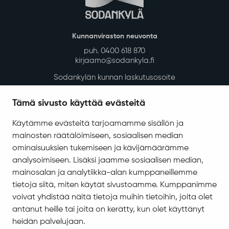
Kunnanviraston neuvonta
puh. 0400 618 870
kirjaamo@sodankyla.fi
Sodankylän kunnan laskutusosoite
Tietosuoja
Tämä sivusto käyttää evästeitä
Saavutettavuus
Käytämme evästeitä tarjoamamme sisällön ja
Asiakirjajulkisuuskuvaus
mainosten räätälöimiseen, sosiaalisen median
Evästeiden hallinta
ominaisuuksien tukemiseen ja kävijämäärämme
analysoimiseen. Lisäksi jaamme sosiaalisen median,
Yhteystiedot
mainosalan ja analytiikka-alan kumppaneillemme
Jäämerentie 1, 99601 Sodankylä
tietoja siitä, miten käytät sivustoamme. Kumppanimme
Kaikki yhteystiedot
voivat yhdistää näitä tietoja muihin tietoihin, joita olet
antanut heille tai joita on kerätty, kun olet käyttänyt
Henkilökunnan intranet
heidän palvelujaan.
Anna palautetta