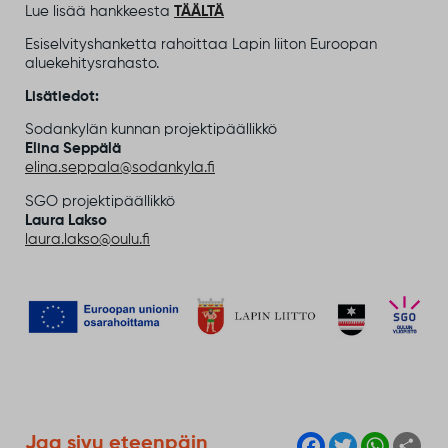
Lue lisää hankkeesta
TÄÄLTÄ
Esiselvityshanketta rahoittaa Lapin liiton Euroopan
aluekehitysrahasto.
Lisätiedot:
Sodankylän kunnan projektipäällikkö
Elina Seppälä
elina.seppala@sodankyla.fi
SGO projektipäällikkö
Laura Lakso
laura.lakso@oulu.fi
F
T
W
S
Jaa sivu eteenpäin