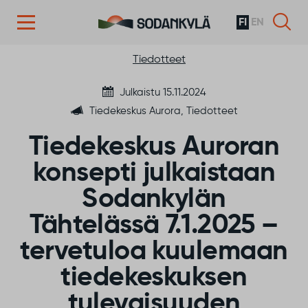
FI
EN
Siirry sisältöön
Tiedotteet
Julkaistu 15.11.2024
Tiedekeskus Aurora, Tiedotteet
Tiedekeskus Auroran
konsepti julkaistaan
Sodankylän
Tähtelässä 7.1.2025 –
tervetuloa kuulemaan
tiedekeskuksen
tulevaisuuden