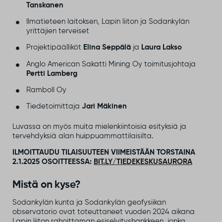
Tanskanen
Ilmatieteen laitoksen, Lapin liiton ja Sodankylän
yrittäjien terveiset
Projektipäälliköt
Elina Seppälä
ja
Laura Lakso
Anglo American Sakatti Mining Oy toimitusjohtaja
Pertti Lamberg
Ramboll Oy
Tiedetoimittaja
Jari Mäkinen
Luvassa on myös muita mielenkiintoisia esityksiä ja
tervehdyksiä alan huippuammattilaisilta.
ILMOITTAUDU TILAISUUTEEN VIIMEISTÄÄN TORSTAINA
2.1.2025 OSOITTEESSA:
BIT.LY/TIEDEKESKUSAURORA
Mistä on kyse?
Sodankylän kunta ja Sodankylän geofysiikan
observatorio ovat toteuttaneet vuoden 2024 aikana
Lapin liiton rahoittaman esiselvityshankkeen, jonka