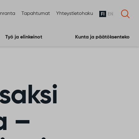
enranta
Tapahtumat
Yhteystietohaku
FI
EN
Työ ja elinkeinot
Kunta ja päätöksenteko
saksi
a –