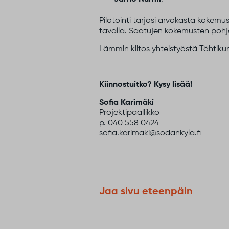
Pilotointi tarjosi arvokasta kokemu
tavalla. Saatujen kokemusten pohj
Lämmin kiitos yhteistyöstä Tähtikunn
Kiinnostuitko? Kysy lisää!
Sofia Karimäki
Projektipäällikkö
p. 040 558 0424
sofia.karimaki@sodankyla.fi
Jaa sivu eteenpäin