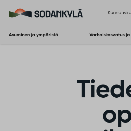
Siirry sisältöön
Kunnanvira
Asuminen ja ympäristö
Varhaiskasvatus ja
Tied
op