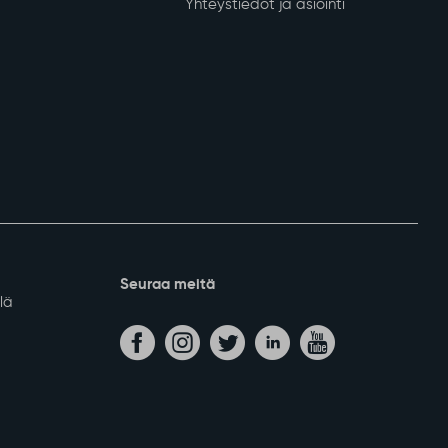
nkeinot
Kunta ja päätöksenteko
Tietoa Sodankylästä
 yritykset
Päätöksenteko
lvelut
Kunnan organisaatio
ja lomituspalvelut
Talous ja kuntastrategia
kinnat
Kylät
D-mainostaulut
Osallistu ja vaikuta
a hankkeet
Viestintä ja markkinointi
Yhteystiedot ja asiointi