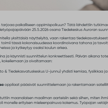
 tarjoaa paikalliseen oppimispolkuun? Tätä lähdettiin tutkima
tiedetyöpajapäivään 25.5.2026 osana Tiedekeskus Auroran suunn
itella yksittäisiä näyttelyitä, vaan rakentaa tiedekasvatukse
 toimii tässä kokonaisuudessa koordinoivana tahona ja tavoit
iheissa ja kytkeytyy osaksi koulun arkea.
a ja käynnisti suunnittelun konkreettisesti. Päivän aikana tote
, kokeilemaan ja oivaltamaan:
sto & Tiedekasvatuskeskus U-junnu) yhdisti kemiaa, fysiikkaa j
ssa
oppilaat pääsivät suunnittelemaan ja rakentamaan satellii
tuttiin maanalaisen maailman aarteisiin sekä siihen, miten ihmis
li monelle erityisen mieleenpainuva kokemus. Työpajan vetäj