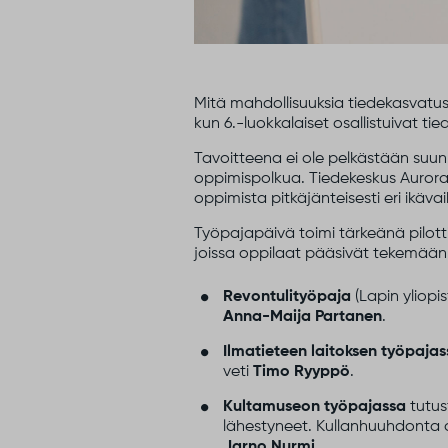
Mitä mahdollisuuksia tiedekasvatus
kun 6.-luokkalaiset osallistuivat 
Tavoitteena ei ole pelkästään suunn
oppimispolkua. Tiedekeskus Aurora
oppimista pitkäjänteisesti eri ikäva
Työpajapäivä toimi tärkeänä pilottin
joissa oppilaat pääsivät tekemään
Revontulityöpaja
(Lapin yliopi
Anna-Maija Partanen
.
Ilmatieteen laitoksen työpaja
veti
Timo Ryyppö
.
Kultamuseon työpajassa
tutus
lähestyneet. Kullanhuuhdonta o
Jarno Nurmi
.