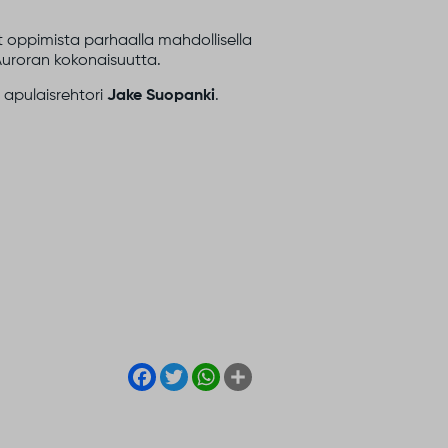
at oppimista parhaalla mahdollisella
Auroran kokonaisuutta.
a apulaisrehtori
Jake Suopanki
.
Facebook
Twitter
WhatsApp
Share