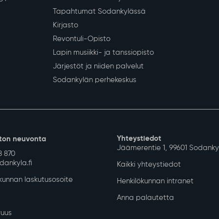
Siirry alkuun
 koulutus
Vapaa-aika ja hyvinvointi
Työ ja eli
iopetus
Liikunta
Yrityksille
Kulttuuri
Sodankylän
Nuoret
Työvoimapa
Hyvinvoinnin ja terveyden
Maaseutu- 
edistäminen
Kunnan han
Kotoutumispalvelut
Kunnan LE
olto
Sodankylän Työpaja
Projektit j
gipalvelut
Tilavarauskalenteri ja hinnasto
Tapahtumat Sodankylässä
Kirjasto
Revontuli-Opisto