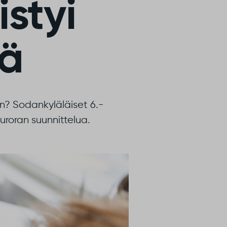
istyi
sä
n? Sodankyläläiset 6.-
uroran suunnittelua.