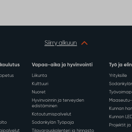
Vedenjakelussa
katkos kirkonkylän
keskustan alueella
tiistaina 4.8.
 kirkonkylän keskustan
lousveden jakelu keskeytyy
8.2026 klo 13–16
erkoston saneerauksen
Näytä lisää