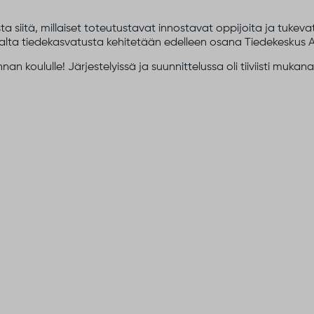
sta siitä, millaiset toteutustavat innostavat oppijoita ja tukev
alta tiedekasvatusta kehitetään edelleen osana Tiedekeskus 
an koululle! Järjestelyissä ja suunnittelussa oli tiiviisti mukan