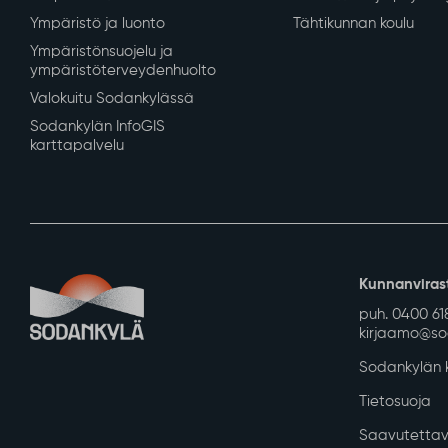
Asuminen ja ympäristö
Varhaiskasvatus ja
Kaavoitus ja mittaus
Varhaiskasvatus ja es
Tontit ja rakennuspaikat
Perusopetus
Rakennusvalvonta
Sodankylän lukio
Kunnan vuokra-asunnot
REDU Sodankylässä
Kadut, reitit, yleiset alueet ja
Revontuli-Opisto
liikenne
Koulu- ja
Vesi-, energia- ja jätehuolto
opiskelijaterveydenhu
Tilapalvelut
Kuraattori- ja psykolo
Ympäristö ja luonto
Tähtikunnan koulu
Ympäristönsuojelu ja
ympäristöterveydenhuolto