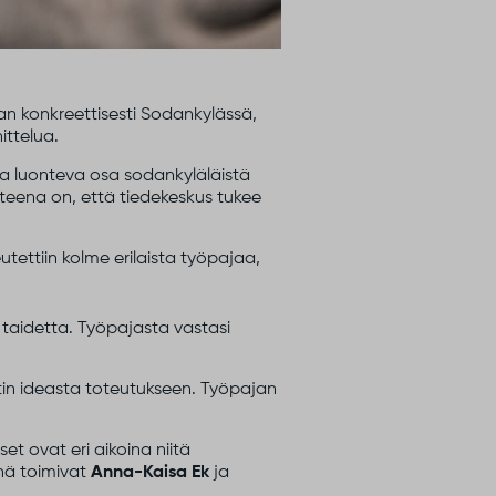
an konkreettisesti Sodankylässä,
ittelua.
sta luonteva osa sodankyläläistä
teena on, että tiedekeskus tukee
utettiin kolme erilaista työpajaa,
a taidetta. Työpajasta vastasi
tin ideasta toteutukseen. Työpajan
et ovat eri aikoina niitä
inä toimivat
Anna-Kaisa Ek
ja