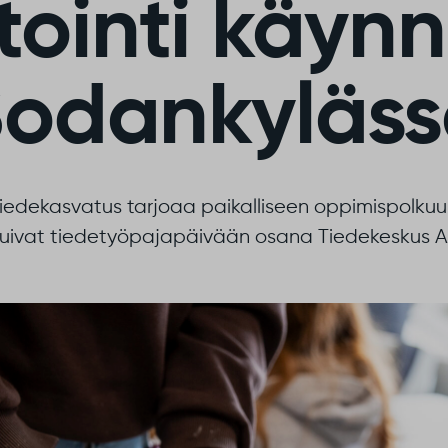
tointi käynn
odankyläs
tiedekasvatus tarjoaa paikalliseen oppimispolkuu
stuivat tiedetyöpajapäivään osana Tiedekeskus A