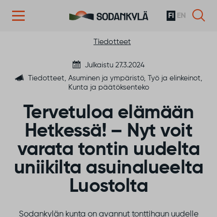
FI
EN
Siirry sisältöön
Tiedotteet
Julkaistu 27.3.2024
Tiedotteet, Asuminen ja ympäristö, Työ ja elinkeinot,
Kunta ja päätöksenteko
Tervetuloa elämään
Hetkessä! – Nyt voit
varata tontin uudelta
uniikilta asuinalueelta
Luostolta
Sodankylän kunta on avannut tonttihaun uudelle