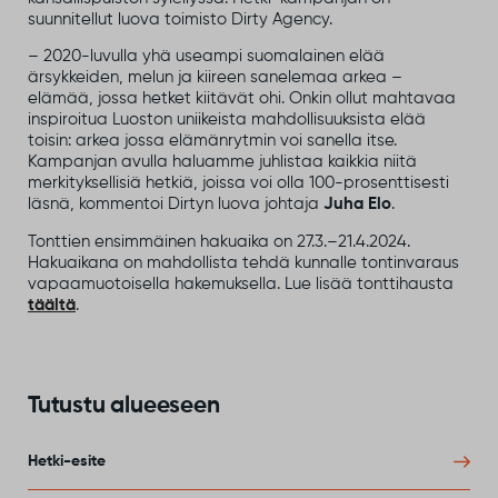
suunnitellut luova toimisto Dirty Agency.
– 2020-luvulla yhä useampi suomalainen elää
ärsykkeiden, melun ja kiireen sanelemaa arkea –
elämää, jossa hetket kiitävät ohi. Onkin ollut mahtavaa
inspiroitua Luoston uniikeista mahdollisuuksista elää
toisin: arkea jossa elämänrytmin voi sanella itse.
Kampanjan avulla haluamme juhlistaa kaikkia niitä
merkityksellisiä hetkiä, joissa voi olla 100-prosenttisesti
läsnä, kommentoi Dirtyn luova johtaja
Juha Elo
.
Tonttien ensimmäinen hakuaika on 27.3.–21.4.2024.
Hakuaikana on mahdollista tehdä kunnalle tontinvaraus
vapaamuotoisella hakemuksella. Lue lisää tonttihausta
täältä
.
Tutustu alueeseen
Hetki-esite