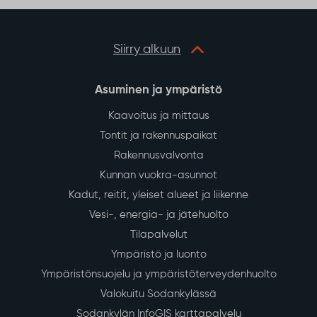
Siirry alkuun
Asuminen ja ympäristö
Kaavoitus ja mittaus
Tontit ja rakennuspaikat
Rakennusvalvonta
Kunnan vuokra-asunnot
Kadut, reitit, yleiset alueet ja liikenne
Vesi-, energia- ja jätehuolto
Tilapalvelut
Ympäristö ja luonto
Ympäristönsuojelu ja ympäristöterveydenhuolto
Valokuitu Sodankylässä
Sodankylän InfoGIS karttapalvelu