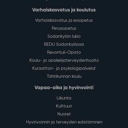
Varhaiskasvatus ja koulutus
Varhaiskasvatus ja esiopetus
Perusopetus
Sodankylän lukio
REDU Sodankylässä
Revontuli-Opisto
Koulu- ja opiskelijaterveydenhuolto
Kuraattori- ja psykologipalvelut
Tähtikunnan koulu
Vapaa-aika ja hyvinvointi
Liikunta
Kulttuuri
Nuoret
Hyvinvoinnin ja terveyden edistäminen