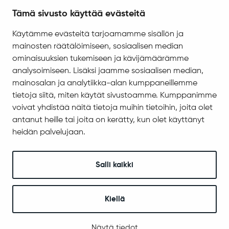
Seuraa meitä
Tämä sivusto käyttää evästeitä
Käytämme evästeitä tarjoamamme sisällön ja
mainosten räätälöimiseen, sosiaalisen median
© 2025 Sodankylä
ominaisuuksien tukemiseen ja kävijämäärämme
Digi- ja mainostoimisto Höyry Rovaniemi ja Oulu
analysoimiseen. Lisäksi jaamme sosiaalisen median,
mainosalan ja analytiikka-alan kumppaneillemme
tietoja siitä, miten käytät sivustoamme. Kumppanimme
voivat yhdistää näitä tietoja muihin tietoihin, joita olet
antanut heille tai joita on kerätty, kun olet käyttänyt
heidän palvelujaan.
Salli kaikki
Kiellä
Näytä tiedot