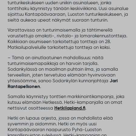
tunturikeskukseen uuden uniikin asuinalueen, jonka
tonttihaku käynnistyy tänään keskiviikkona. Uusi asuinalue
sijoittuu Kantapäävaaraan, Luoston tunturikeskukseen, ja
sieltä aukeaa upeat näkymät suoraan tunturiin.
Varattavissa on tunturimaisemalla ja tähtimerellä
varustettuja omakoti-, rivitalo- ja lomarakennustontteja.
Kaikkiaan asumiseen tarkoitettuja tontteja on 28.
Matkailupalveluille tarkoitettuja tontteja on kaksi.
– Tämä on ainutlaatuinen mahdollisuus: näitä
tunturimaisemapaikkoja on harvoin tarjolla.
Sodankylässä on maailman puhtain ilma, ja samalla
terveellisin, joten tervetuloa elämään hyvinvoivaan
yhteisöömme, sanoo Sodankylän kunnanjohtaja
Jari
Rantapelkonen
.
Samalla käynnistyy tonttien markkinointikampanja, joka
kutsuu elämään Hetkessä. Hetki-kampanjalla on omat
nettisivut osoitteessa
Hetkilapland.fi
.
Hetki on lupaus arjesta, jossa on mahdollista elää
syvemmin ja aidommin. Hetki on myös uusi
Kantapäävaaran naapurusto Pyhä-Luoston
kansallispuiston syleilyssä. Hetki-kampanjan on