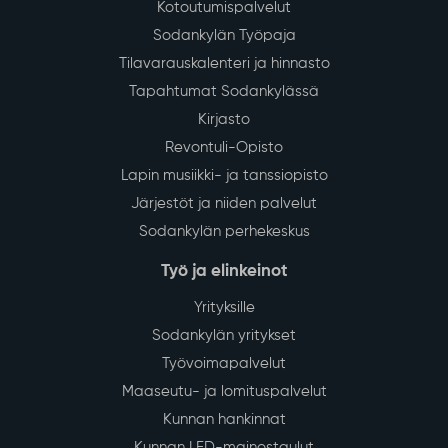
Kotoutumispalvelut
Sodankylän Työpaja
Tilavarauskalenteri ja hinnasto
Tapahtumat Sodankylässä
Kirjasto
Revontuli-Opisto
Lapin musiikki- ja tanssiopisto
Järjestöt ja niiden palvelut
Sodankylän perhekeskus
Työ ja elinkeinot
Yrityksille
Sodankylän yritykset
Työvoimapalvelut
Maaseutu- ja lomituspalvelut
Kunnan hankinnat
Kunnan LED-mainostaulut