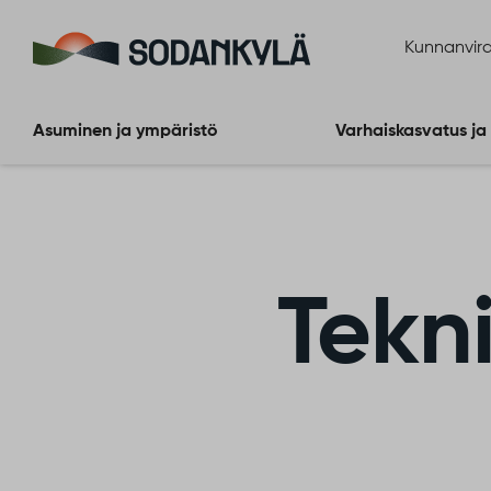
Siirry sisältöön
Kunnanvira
Asuminen ja ympäristö
Varhaiskasvatus ja
Tekn