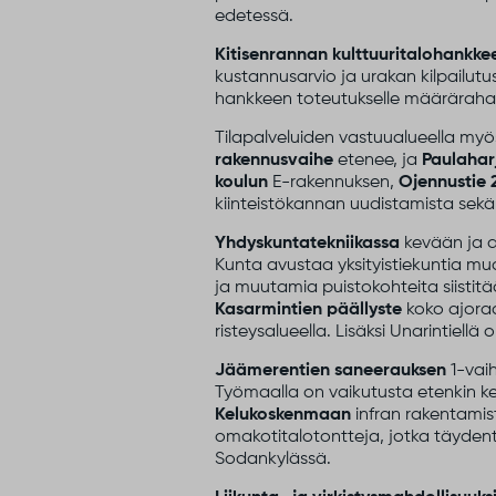
edetessä.
Kitisenrannan kulttuuritalohankke
kustannusarvio ja urakan kilpailutu
hankkeen toteutukselle määrärahan t
Tilapalveluiden vastuualueella myös
rakennusvaihe
etenee, ja
Paulahar
koulun
E-rakennuksen,
Ojennustie 
kiinteistökannan uudistamista sekä v
Yhdyskuntatekniikassa
kevään ja a
Kunta avustaa yksityistiekuntia mu
ja muutamia puistokohteita siistitä
Kasarmintien päällyste
koko ajorad
risteysalueella. Lisäksi Unarintiellä
Jäämerentien saneerauksen
1-vaih
Työmaalla on vaikutusta etenkin k
Kelukoskenmaan
infran rakentami
omakotitalotontteja, jotka täyden
Sodankylässä.