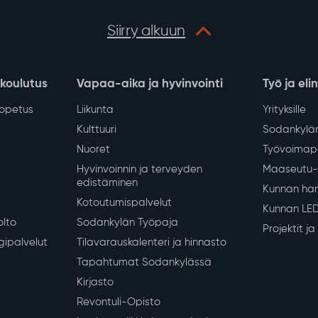
lousveden jakelu keskeytyy
8.2026 klo 13–16
erkoston saneerauksen
Näytä lisää
Siirry alkuun