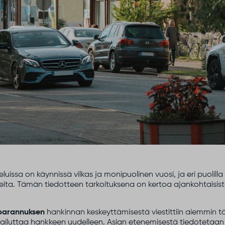
uissa on käynnissä vilkas ja monipuolinen vuosi, ja eri puolil
eita. Tämän tiedotteen tarkoituksena on kertoa ajankohtaisista
sparannuksen
hankinnan keskeyttämisestä viestittiin aiemmin t
ailuttaa hankkeen uudelleen. Asian etenemisestä tiedotetaan ku