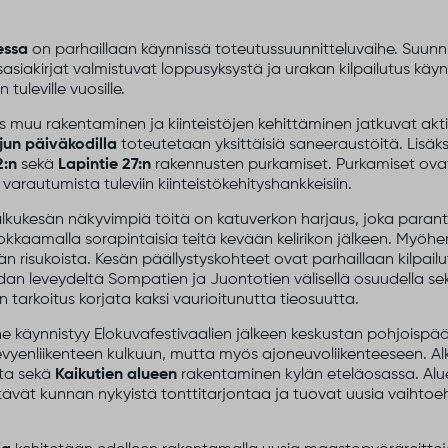
essa
on parhaillaan käynnissä toteutussuunnitteluvaihe. Suunn
sasiakirjat valmistuvat loppusyksystä ja urakan kilpailutus kä
uleville vuosille.
 muu rakentaminen ja kiinteistöjen kehittäminen jatkuvat akti
jun päiväkodilla
toteutetaan yksittäisiä saneeraustöitä. Lisäk
2:n
sekä
Lapintie 27:n
rakennusten purkamiset. Purkamiset ov
arautumista tuleviin kiinteistökehityshankkeisiin.
lkukesän näkyvimpiä töitä on katuverkon harjaus, joka paranta
okkaamalla sorapintaisia teitä kevään kelirikon jälkeen. Myöh
än risukoista. Kesän päällystyskohteet ovat parhaillaan kilpai
an leveydeltä Sompatien ja Juontotien välisellä osuudella se
 on tarkoitus korjata kaksi vaurioitunutta tieosuutta.
e käynnistyy Elokuvafestivaalien jälkeen keskustan pohjoispääs
evyenliikenteen kulkuun, mutta myös ajoneuvoliikenteeseen. A
sta sekä
Kaikutien alueen
rakentaminen kylän eteläosassa. Alue
tävät kunnan nykyistä tonttitarjontaa ja tuovat uusia vaihto