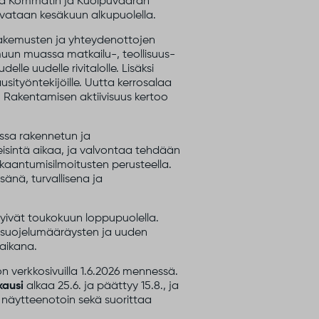
jä Kommatin ja Kuolpuvaaran
avataan kesäkuun alkupuolella.
pahakemusten ja yhteydenottojen
uun muassa matkailu-, teollisuus-
le uudelle rivitalolle. Lisäksi
sityöntekijöille. Uutta kerrosalaa
 Rakentamisen aktiivisuus kertoo
nssa rakennetun ja
eisintä aikaa, ja valvontaa tehdään
skaantumisilmoitusten perusteella.
sänä, turvallisena ja
yivät toukokuun loppupuolella.
tönsuojelumääräysten ja uuden
aikana.
 verkkosivuilla 1.6.2026 mennessä.
kausi
alkaa 25.6. ja päättyy 15.8., ja
 näytteenotoin sekä suorittaa