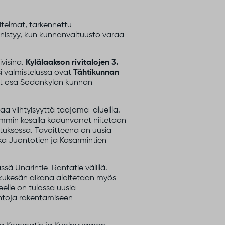
itelmat, tarkennettu
ynnistyy, kun kunnanvaltuusto varaa
ivisina.
Kylälaakson rivitalojen 3.
si valmistelussa ovat
Tähtikunnan
at osa Sodankylän kunnan
a viihtyisyyttä taajama-alueilla.
emmin kesällä kadunvarret niitetään
lutuksessa. Tavoitteena on uusia
kä Juontotien ja Kasarmintien
sä Unarintie-Rantatie välillä.
lkukesän aikana aloitetaan myös
elle on tulossa uusia
ehtoja rakentamiseen