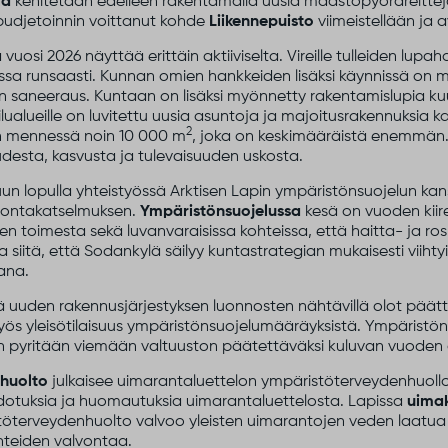
ia
kehitetään edelleen rakentamalla uusia maastopyöräreitte
 budjetoinnin voittanut kohde
Liikennepuisto
viimeistellään ja 
uosi 2026 näyttää erittäin aktiiviselta. Vireille tulleiden lu
ssa runsaasti. Kunnan omien hankkeiden lisäksi käynnissä on m
n saneeraus. Kuntaan on lisäksi myönnetty rakentamislupia kuudel
alueille on luvitettu uusia asuntoja ja majoitusrakennuksia kau
2
en mennessä noin 10 000 m
, joka on keskimääräistä enemmän.
desta, kasvusta ja tulevaisuuden uskosta.
un lopulla yhteistyössä Arktisen Lapin ympäristönsuojelun ka
vontakatselmuksen.
Ympäristönsuojelussa
kesä on vuoden kiir
en toimesta sekä luvanvaraisissa kohteissa, että haitta- ja ro
siitä, että Sodankylä säilyy kuntastrategian mukaisesti viihtyi
ana.
uuden rakennusjärjestyksen luonnosten nähtävillä olot päätt
 myös yleisötilaisuus ympäristönsuojelumääräyksistä. Ympäris
n pyritään viemään valtuuston päätettäväksi kuluvan vuoden 
nhuolto
julkaisee uimarantaluettelon ympäristöterveydenhuollon
hdotuksia ja huomautuksia uimarantaluettelosta. Lapissa
uima
töterveydenhuolto valvoo yleisten uimarantojen veden laatua
hteiden valvontaa.