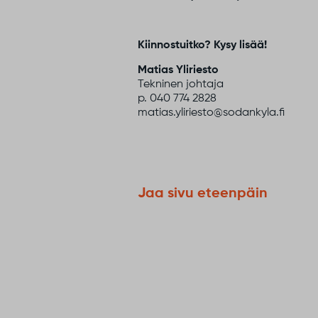
Kiinnostuitko? Kysy lisää!
Matias Yliriesto
Tekninen johtaja
p. 040 774 2828
matias.yliriesto@sodankyla.fi
Jaa sivu eteenpäin