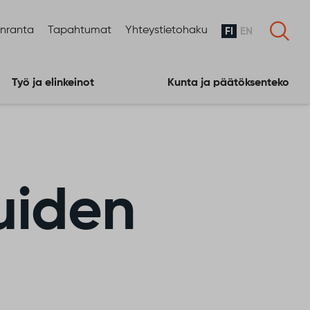
enranta
Tapahtumat
Yhteystietohaku
FI
EN
Työ ja elinkeinot
Kunta ja päätöksenteko
uiden