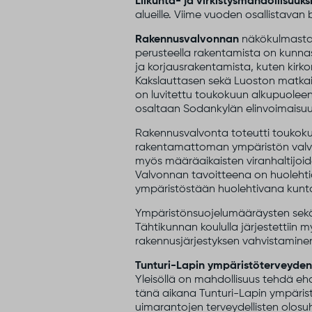
Liikunta- ja virkistysmahdollisuuks
alueille. Viime vuoden osallistavan
Rakennusvalvonnan
näkökulmasta v
perusteella rakentamista on kunna
ja korjausrakentamista, kuten kirko
Kakslauttasen sekä Luoston matkailu
on luvitettu toukokuun alkupuole
osaltaan Sodankylän elinvoimaisuu
Rakennusvalvonta toteutti toukoku
rakentamattoman ympäristön val
myös määräaikaisten viranhaltijoid
Valvonnan tavoitteena on huolehtia 
ympäristöstään huolehtivana kunt
Ympäristönsuojelumääräysten sekä 
Tähtikunnan koululla järjestettiin
rakennusjärjestyksen vahvistamine
Tunturi-Lapin ympäristöterveyde
Yleisöllä on mahdollisuus tehdä e
tänä aikana Tunturi-Lapin ympäris
uimarantojen terveydellisten olosu