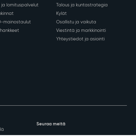
nkeinot
Kunta ja päätöksenteko
Tietoa Sodankylästä
 yritykset
Päätöksenteko
lvelut
Kunnan organisaatio
ja lomituspalvelut
Talous ja kuntastrategia
kinnat
Kylät
D-mainostaulut
Osallistu ja vaikuta