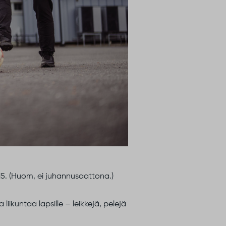
13–15. (Huom, ei juhannusaattona.)
iikuntaa lapsille – leikkejä, pelejä