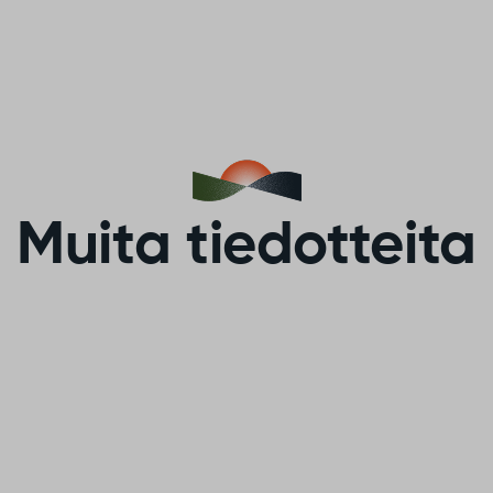
Muita tiedotteita
Vaikuta Sodankylän
valaistuksen
tulevaisuuteen!
alaistus tekee
ä turvallisen, viihtyisän ja