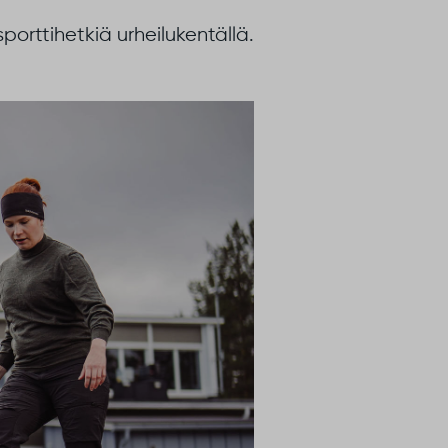
orttihetkiä urheilukentällä.