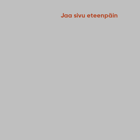
Jaa sivu eteenpäin
6
August
Millainen v
Sodankyläst