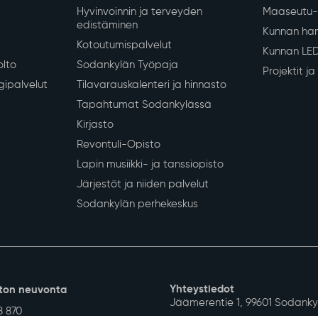
Siirry alkuun
 koulutus
Vapaa-aika ja hyvinvointi
Työ ja eli
iopetus
Liikunta
Yrityksille
Kulttuuri
Sodankylän
Nuoret
Työvoimapa
Hyvinvoinnin ja terveyden
Maaseutu- 
edistäminen
Kunnan han
Kotoutumispalvelut
Kunnan LE
olto
Sodankylän Työpaja