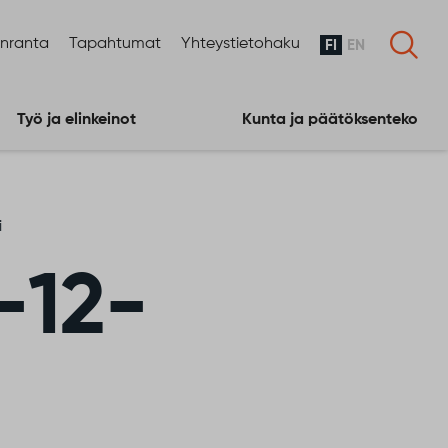
enranta
Tapahtumat
Yhteystietohaku
FI
EN
Työ ja elinkeinot
Kunta ja päätöksenteko
i
–12-