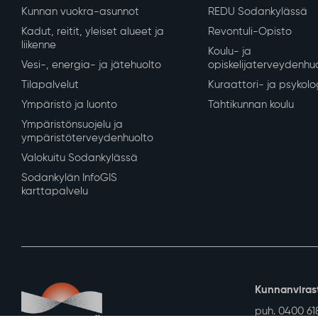
Asuminen ja ympäristö
Varhaiskasvatus ja
Kaavoitus ja mittaus
Varhaiskasvatus ja es
Tontit ja rakennuspaikat
Perusopetus
Rakennusvalvonta
Sodankylän lukio
Kunnan vuokra-asunnot
REDU Sodankylässä
Kadut, reitit, yleiset alueet ja
Revontuli-Opisto
liikenne
Koulu- ja
Vesi-, energia- ja jätehuolto
opiskelijaterveydenhu