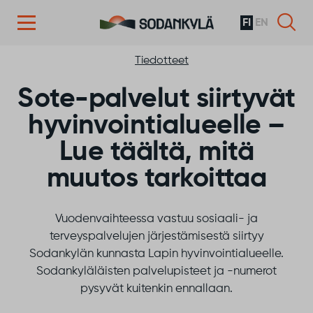
FI
EN
Siirry sisältöön
Tiedotteet
Sote-palvelut siirtyvät
hyvinvointialueelle –
Lue täältä, mitä
muutos tarkoittaa
Vuodenvaihteessa vastuu sosiaali- ja
terveyspalvelujen järjestämisestä siirtyy
Sodankylän kunnasta Lapin hyvinvointialueelle.
Sodankyläläisten palvelupisteet ja -numerot
pysyvät kuitenkin ennallaan.