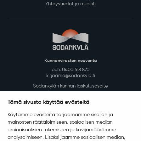
Yhteystiedot ja asiointi
Kunnanviraston neuvonta
puh. 0400 618 870
kirjaamo@sodankyla.fi
Sodankylän kunnan laskutusosoite
Tietosuoja
Tämä sivusto käyttää evästeitä
Saavutettavuus
Käytämme evästeitä tarjoamamme sisällön ja
Asiakirjajulkisuuskuvaus
mainosten räätälöimiseen, sosiaalisen median
Evästeiden hallinta
ominaisuuksien tukemiseen ja kävijämäärämme
analysoimiseen. Lisäksi jaamme sosiaalisen median,