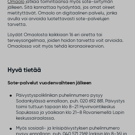
Omaolo
jatkaa toimintaansa myös sote-siirtymän
jälkeen. Sitä kannattaa hyödyntää, jos omat oireet
mietityttävät. Omaolo on digitaalinen palvelu, jonka
avulla voi arvioida luotettavasti sote-palvelujen
tarvetta.
Löydät Omaolosta kaikkiaan 16 eri oiretta tai
terveysongelmaa, joiden hoidon tarvetta voit arvioida.
Omaolossa voit myös tehdä koronaoirearvion.
Hyvä tietää
Sote-palvelut vuodenvaihteen jälkeen
Päivystyspoliklinikan puhelinnumero pysyy
Sodankylässä ennallaan, puh. 020 692 881. Päivystys
toimii tuttuun tapaan klo 8–21 Hyvinvointikeskus
Sopukassa ja yöaikaan klo 21–8 Rovaniemellä Lapin
keskussairaalassa.
Myös sosiaali- ja kriisipäivystyksen puhelinnumero
pysyy ennallaan, puh. 040 571 2169 (arkisin klo 8–16) ja