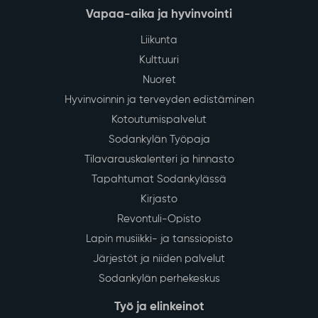
Vapaa-aika ja hyvinvointi
Liikunta
Kulttuuri
Nuoret
Hyvinvoinnin ja terveyden edistäminen
Kotoutumispalvelut
Sodankylän Työpaja
Tilavarauskalenteri ja hinnasto
Tapahtumat Sodankylässä
Kirjasto
Revontuli-Opisto
Lapin musiikki- ja tanssiopisto
Järjestöt ja niiden palvelut
Sodankylän perhekeskus
Työ ja elinkeinot