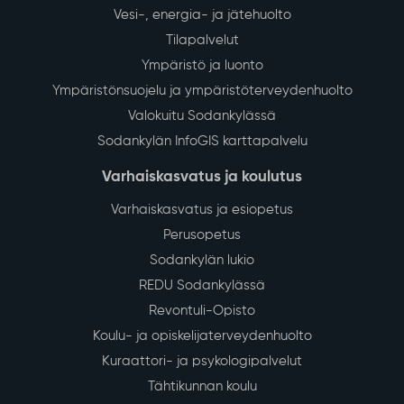
Vesi-, energia- ja jätehuolto
Tilapalvelut
Ympäristö ja luonto
Ympäristönsuojelu ja ympäristöterveydenhuolto
Valokuitu Sodankylässä
Sodankylän InfoGIS karttapalvelu
Varhaiskasvatus ja koulutus
Varhaiskasvatus ja esiopetus
Perusopetus
Sodankylän lukio
REDU Sodankylässä
Revontuli-Opisto
Koulu- ja opiskelijaterveydenhuolto
Kuraattori- ja psykologipalvelut
Tähtikunnan koulu