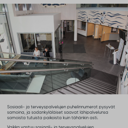
Sosiaali- ja terveyspalvelujen puhelinnumerot pysyvät
samoina, ja sodankyläläiset saavat lähipalvelunsa
samoista tutuista paikoista kuin tähänkin asti.
Vaikka vastuu sosiaali- ja terveyspalvelujen