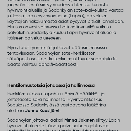
järjestämisestä siirtyy vuodenvaihteessa kunnista
hyvinvointialueille ja Sodankylän sote-palveluista vastaa
jatkossa Lapin hyvinvointialue (Lapha), palvelujen
käyttäjien näkökulmasta asiat pysyvät pitkälti ennallaan.
Muutos on ensi vaiheessa hallinnollinen eikä vaikuta
palveluihin. Sodankylä kuuluu Lapin hyvinvointialueella
Itäiseen palvelualueeseen.
Myös tutut työntekijät jatkavat pääosin entisissä
tehtävissään. Sodankylän sote-henkilöstön
sähköpostiosoitteet kuitenkin muuttuvat: sodankyla.fi-
pääte vaihtuu lapha.fi-päätteeksi.
Henkilömuutoksia johdossa ja hallinnossa
Henkilömuutoksia tapahtuu lähinnä päällikkö- ja
johtotasolla sekä hallinnossa. Hyvinvointikeskus
Sopukassa Sodankylässä vastaavana lääkärinä
aloittaa
Jonna Kuusijärvi
.
Sodankylän johtava lääkäri
Minna Jokinen
siirtyy Lapin
hyvinvointialueelle Itäisen palvelualueen johtavaksi