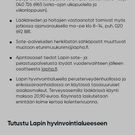
040 726 6965 (virka-ajan ulkopuolella ja
viikonloppuisin).
Lääkäreiden ja hoitajien vastaanotot toimivat myös
jatkossa ajanvarauksella ma–pe klo 8–14, puh. 020
692 881.
Sote-palveluiden henkilöstön sähköpostit muuttuvat
muotoon etunimi.sukunimi@lapha.fi.
Ajantasaiset tiedot Lapin sote- ja
pelastuspalveluista löydät vuodenvaihteen jälkeen
osoitteesta
lapha.fi
.
Lapin hyvinvointialueella perusterveydenhuollossa ja
erikoissairaanhoidossa on käytössä tasasuuruiset
asiakasmaksut. Terveysasemilla lääkärissä käynti
maksaa 20,90 euroa. Käynnistä laskutetaan
enintään kolme kertaa kalenterivuonna.
Tutustu Lapin hyvinvointialueeseen