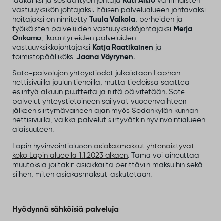
lääkäriksi ja sosiaalityön johtaja
Kati Aikio
vammaisten
vastuuyksikön johtajaksi. Itäisen palvelualueen johtavaksi
hoitajaksi on nimitetty
Tuula Valkola
, perheiden ja
työikäisten palveluiden vastuuyksikköjohtajaksi
Merja
Onkamo
, ikääntyneiden palveluiden
vastuuyksikköjohtajaksi
Katja Raatikainen
ja
toimistopäälliköksi
Jaana Väyrynen
.
Sote-palvelujen yhteystiedot julkaistaan Laphan
nettisivuilla joulun tienoilla, mutta tiedoissa saattaa
esiintyä alkuun puutteita ja niitä päivitetään. Sote-
palvelut yhteystietoineen säilyvät vuodenvaihteen
jälkeen siirtymävaiheen ajan myös Sodankylän kunnan
nettisivuilla, vaikka palvelut siirtyvätkin hyvinvointialueen
alaisuuteen.
Lapin hyvinvointialueen
asiakasmaksut yhtenäistyvät
koko Lapin alueella 1.1.2023 alkaen
. Tämä voi aiheuttaa
muutoksia joiltakin asiakkailta perittäviin maksuihin sekä
siihen, miten asiakasmaksut laskutetaan.
Hyödynnä sähköisiä palveluja