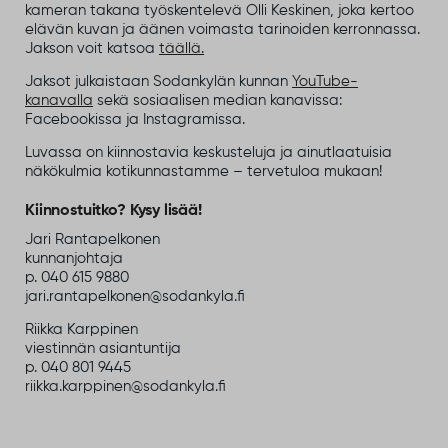
kameran takana työskentelevä Olli Keskinen, joka kertoo
elävän kuvan ja äänen voimasta tarinoiden kerronnassa.
Jakson voit katsoa
täällä.
Jaksot julkaistaan Sodankylän kunnan
YouTube-
kanavalla
sekä sosiaalisen median kanavissa:
Facebookissa ja Instagramissa.
Luvassa on kiinnostavia keskusteluja ja ainutlaatuisia
näkökulmia kotikunnastamme – tervetuloa mukaan!
Kiinnostuitko? Kysy lisää!
Jari Rantapelkonen
kunnanjohtaja
p. 040 615 9880
jari.rantapelkonen@sodankyla.fi
Riikka Karppinen
viestinnän asiantuntija
p. 040 801 9445
riikka.karppinen@sodankyla.fi