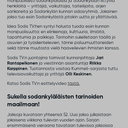
monipuolisesti sodankyläläisiä ja Sodankylään liittyviä
henkilöitä – yrittäjiä, vaikuttajia, taiteilijoita, arjen
sankareita ja Sodankylän kunnan sidosryhmiä. Jokainen
jakso tuo esiin Sodankylästä jotakin uutta ja yllättävää.
Idea Sodis TV:hen syntyi halusta tuoda esiin kunnan
monipuolisuutta: eri elinkeinoja, kulttuuria, ilmiöitä,
tapahtumia ja paikkoja. Tarinoihin sukelletaan täällä jo
asuvien ja työskentelevien, tänne paluumuuttaneiden
sekä tänne muutosta vielä haaveilevien ihmisten kanssa.
Sodis TV:n juontajina toimivat kunnanjohtaja
Jari
Rantapelkonen
ja viestinnän asiantuntija
Riikka
Karppinen
. Tuotannosta vastaa Kummeli-sarjasta tuttu
televisiovaikuttaja ja yrittäjä
Olli Keskinen
.
Katso Sodis TV:n esittelyvideo
tästä.
Sukella sodankyläläisten tarinoiden
maailmaan!
Jaksoja kuvataan yhteensä 52. Uusi jakso julkaistaan
jokaisena viikkona tulevan vuoden ajan. Sarjan
ensimmäisenä vieraana tavataan tulevissa jaksoissa