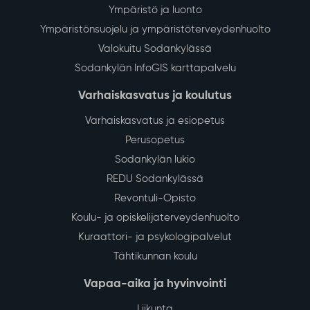
Ympäristö ja luonto
Ympäristönsuojelu ja ympäristöterveydenhuolto
Valokuitu Sodankylässä
Sodankylän InfoGIS karttapalvelu
Varhaiskasvatus ja koulutus
Varhaiskasvatus ja esiopetus
Perusopetus
Sodankylän lukio
REDU Sodankylässä
Revontuli-Opisto
Koulu- ja opiskelijaterveydenhuolto
Kuraattori- ja psykologipalvelut
Tähtikunnan koulu
Vapaa-aika ja hyvinvointi
Liikunta