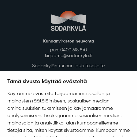
Kunnanviraston neuvonta
puh. 0400 618 870
kirjaamo@sodankyla.fi
Sodankylän kunnan laskutusosoite
Tietosuoja
Tämä sivusto käyttää evästeitä
Saavutettavuus
Käytämme evästeitä tarjoamamme sisällön ja
Asiakirjajulkisuuskuvaus
mainosten räätälöimiseen, sosiaalisen median
Evästeiden hallinta
ominaisuuksien tukemiseen ja kävijämäärämme
analysoimiseen. Lisäksi jaamme sosiaalisen median,
Yhteystiedot
mainosalan ja analytiikka-alan kumppaneillemme
Jäämerentie 1, 99601 Sodankylä
tietoja siitä, miten käytät sivustoamme. Kumppanimme
Kaikki yhteystiedot