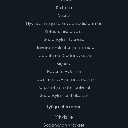
Kulttuuri
Nuoret
Hyvinvoinnin ja terveyden edistäminen
Kotoutumispalvelut
Sodankylän Työpaja
Tilavarauskalenteri ja hinnasto
Tapahtumat Sodankylässä
Kirjasto
Revontuli-Opisto
Lapin musiikki- ja tanssiopisto
Järjestöt ja niiden palvelut
Sodankylän perhekeskus
Työ ja elinkeinot
Yrityksille
Sodankylän yritykset