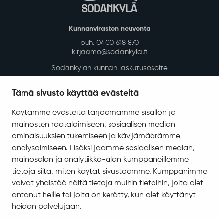
Kunnanviraston neuvonta
puh. 0400 618 870
kirjaamo@sodankyla.fi
Sodankylän kunnan laskutusosoite
Tietosuoja
Tämä sivusto käyttää evästeitä
Saavutettavuus
Käytämme evästeitä tarjoamamme sisällön ja
Asiakirjajulkisuuskuvaus
mainosten räätälöimiseen, sosiaalisen median
Evästeiden hallinta
ominaisuuksien tukemiseen ja kävijämäärämme
analysoimiseen. Lisäksi jaamme sosiaalisen median,
Yhteystiedot
mainosalan ja analytiikka-alan kumppaneillemme
Jäämerentie 1, 99601 Sodankylä
tietoja siitä, miten käytät sivustoamme. Kumppanimme
Kaikki yhteystiedot
voivat yhdistää näitä tietoja muihin tietoihin, joita olet
antanut heille tai joita on kerätty, kun olet käyttänyt
Henkilökunnan intranet
heidän palvelujaan.
Anna palautetta