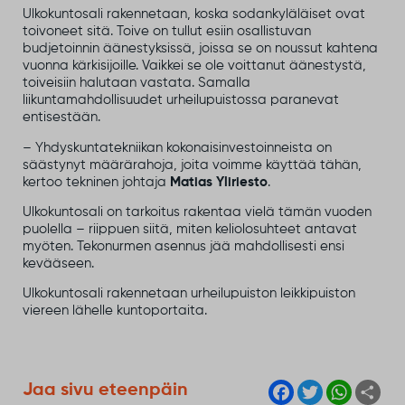
Ulkokuntosali rakennetaan, koska sodankyläläiset ovat
toivoneet sitä. Toive on tullut esiin osallistuvan
budjetoinnin äänestyksissä, joissa se on noussut kahtena
vuonna kärkisijoille. Vaikkei se ole voittanut äänestystä,
toiveisiin halutaan vastata. Samalla
liikuntamahdollisuudet urheilupuistossa paranevat
entisestään.
– Yhdyskuntatekniikan kokonaisinvestoinneista on
säästynyt määrärahoja, joita voimme käyttää tähän,
kertoo tekninen johtaja
Matias Yliriesto
.
Ulkokuntosali on tarkoitus rakentaa vielä tämän vuoden
puolella – riippuen siitä, miten keliolosuhteet antavat
myöten. Tekonurmen asennus jää mahdollisesti ensi
kevääseen.
Ulkokuntosali rakennetaan urheilupuiston leikkipuiston
viereen lähelle kuntoportaita.
F
T
W
S
Jaa sivu eteenpäin
a
w
h
h