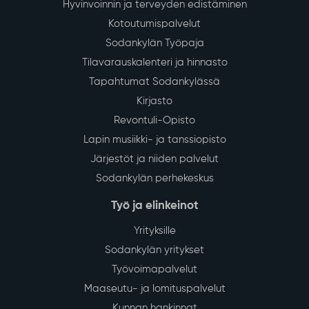
Hyvinvoinnin ja terveyden edistäminen
Kotoutumispalvelut
Sodankylän Työpaja
Tilavarauskalenteri ja hinnasto
Tapahtumat Sodankylässä
Kirjasto
Revontuli-Opisto
Lapin musiikki- ja tanssiopisto
Järjestöt ja niiden palvelut
Sodankylän perhekeskus
Työ ja elinkeinot
Yrityksille
Sodankylän yritykset
Työvoimapalvelut
Maaseutu- ja lomituspalvelut
Kunnan hankinnat