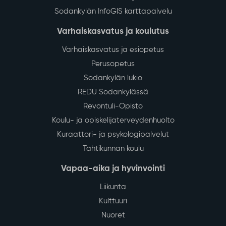
Sodankylän InfoGIS karttapalvelu
Varhaiskasvatus ja koulutus
Varhaiskasvatus ja esiopetus
Perusopetus
Sodankylän lukio
REDU Sodankylässä
Revontuli-Opisto
Koulu- ja opiskelijaterveydenhuolto
Kuraattori- ja psykologipalvelut
Tähtikunnan koulu
Vapaa-aika ja hyvinvointi
Liikunta
Kulttuuri
Nuoret