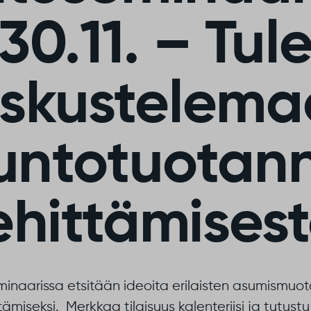
30.11. – Tul
skustelema
untotuotan
ehittämisest
naarissa etsitään ideoita erilaisten asumismuo
miseksi. Merkkaa tilaisuus kalenteriisi ja tutus