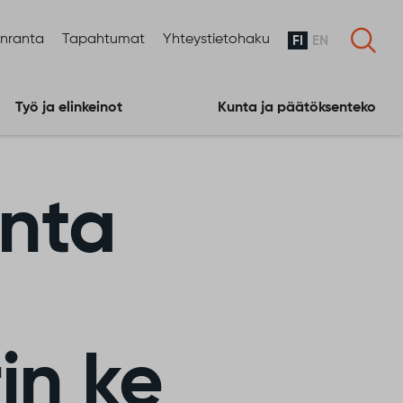
enranta
Tapahtumat
Yhteystietohaku
FI
EN
Työ ja elinkeinot
Kunta ja päätöksenteko
nta
in ke