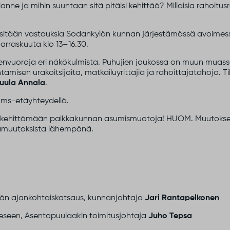
anne ja mihin suuntaan sitä pitäisi kehittää? Millaisia rahoit
tsitään vastauksia Sodankylän kunnan järjestämässä avoime
marraskuuta klo 13–16.30.
eenvuoroja eri näkökulmista. Puhujien joukossa on muun muas
amisen urakoitsijoita, matkailuyrittäjiä ja rahoittajatahoja. T
uula Annala
.
ams-etäyhteydellä.
kehittämään
paikkakunnan asumismuotoja
!
HUOM. Muutokset
amuutoksista lähempänä.
län ajankohtaiskatsaus, kunnanjohtaja
Jari Rantapelkonen
eeseen, Asentopuulaakin toimitusjohtaja
Juho Tepsa