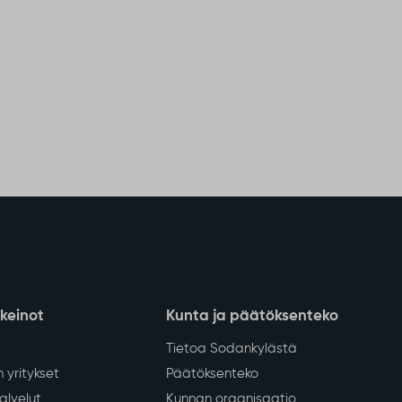
nkeinot
Kunta ja päätöksenteko
Tietoa Sodankylästä
 yritykset
Päätöksenteko
lvelut
Kunnan organisaatio