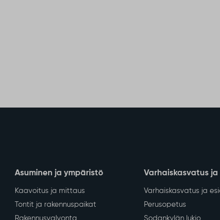
Asuminen ja ympäristö
Varhaiskasvatus ja
Kaavoitus ja mittaus
Varhaiskasvatus ja es
Tontit ja rakennuspaikat
Perusopetus
Rakennusvalvonta
Sodankylän lukio