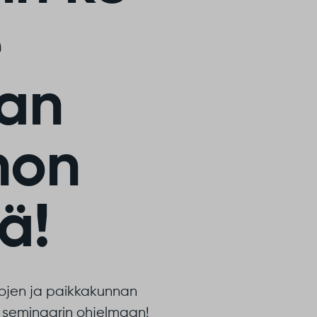
e
an
non
ä!
tojen ja paikkakunnan
tu seminaarin ohjelmaan!