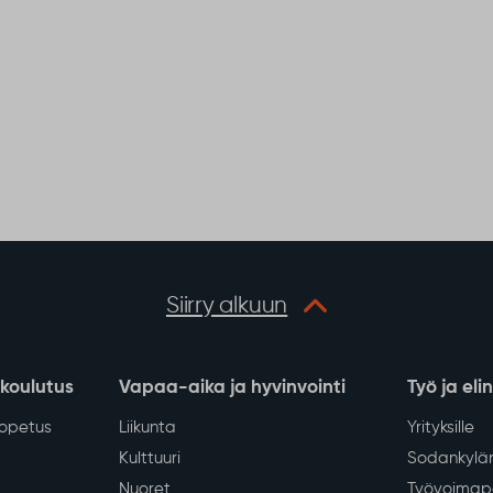
Siirry alkuun
 koulutus
Vapaa-aika ja hyvinvointi
Työ ja eli
iopetus
Liikunta
Yrityksille
Kulttuuri
Sodankylän
Nuoret
Työvoimapa