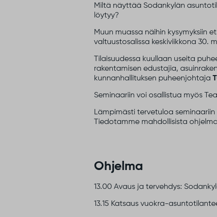
Miltä näyttää Sodankylän asuntotil
löytyy?
Muun muassa näihin kysymyksiin e
valtuustosalissa keskiviikkona 30. 
Tilaisuudessa kuullaan useita puh
rakentamisen edustajia, asuinrakent
kunnanhallituksen puheenjohtaja
T
Seminaariin voi osallistua myös Te
Lämpimästi tervetuloa seminaariin
Tiedotamme mahdollisista ohjelm
Ohjelma
13.00 Avaus ja tervehdys: Sodanky
13.15 Katsaus vuokra-asuntotilant