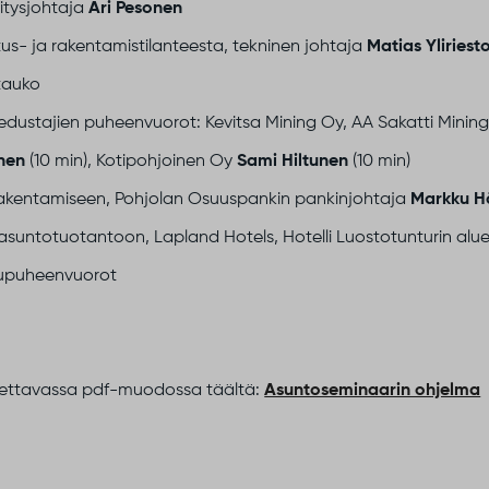
hitysjohtaja
Ari Pesonen
us- ja rakentamistilanteesta, tekninen johtaja
Matias Yliriest
tauko
 edustajien puheenvuorot: Kevitsa Mining Oy, AA Sakatti Mini
onen
(10 min), Kotipohjoinen Oy
Sami Hiltunen
(10 min)
rakentamiseen, Pohjolan Osuuspankin pankinjohtaja
Markku H
 asuntotuotantoon, Lapland Hotels, Hotelli Luostotunturin alu
pupuheenvuorot
tettavassa pdf-muodossa täältä:
Asuntoseminaarin ohjelma