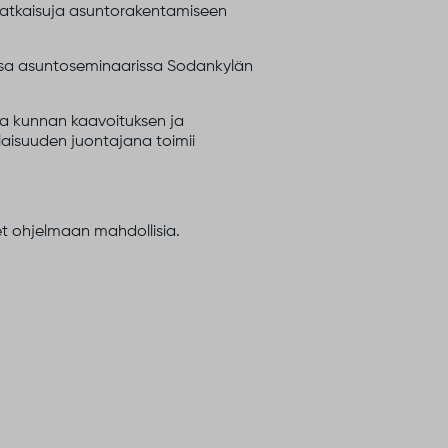
usratkaisuja asuntorakentamiseen
ssa asuntoseminaarissa Sodankylän
sa kunnan kaavoituksen ja
ilaisuuden juontajana toimii
 ohjelmaan mahdollisia.