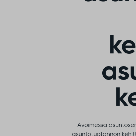
ke
as
k
Avoimessa asuntosemi
asuntotuotannon kehittä