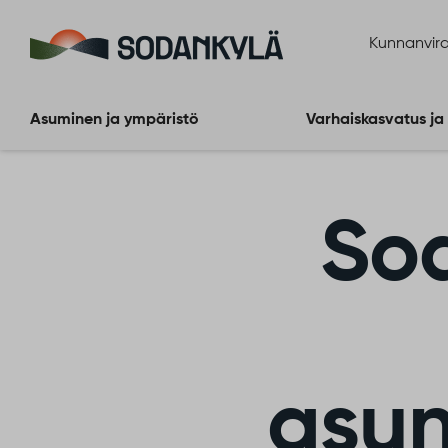
Siirry sisältöön
Kunnanvira
Asuminen ja ympäristö
Varhaiskasvatus ja
So
asun