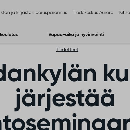
ston ja kirjaston perusparannus
Tiedekeskus Aurora
Kitis
 koulutus
Vapaa-aika ja hyvinvointi
Tiedotteet
dankylän ku
järjestää
toseminaar