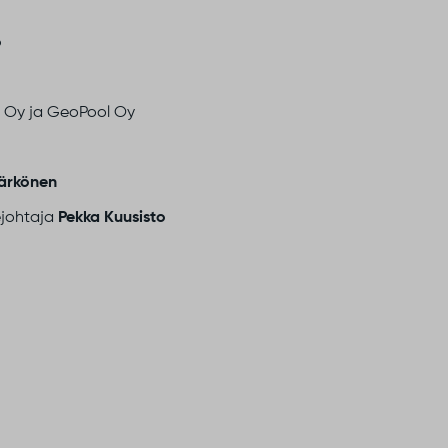
o
ng Oy ja GeoPool Oy
ärkönen
ejohtaja
Pekka Kuusisto