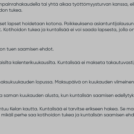
painrahakaudella tai yhtä aikaa työttömyysturvan kanssa, e
idon tukea.
käiset lapset hoidetaan kotona. Poikkeuksena asiantuntijalausu
. Kotihoidon tukea ja kuntalisää ei voi saada lapsesta, jolla o
idon tuen saamisen ehdot.
silta kalenterikuukausilta. Kuntalisää ei makseta takautuvast
aksukuukauden lopussa. Maksupäivä on kuukauden viimeinen 
 saman kuukauden alusta, kun kuntalisän saamisen edellytyk
uu Kelan kautta. Kuntalisää ei tarvitse erikseen hakea. Se ma
mikäli perhe saa kotihoidon tukea ja kuntalisän saamisen ehd