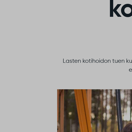
k
Lasten kotihoidon tuen k
e