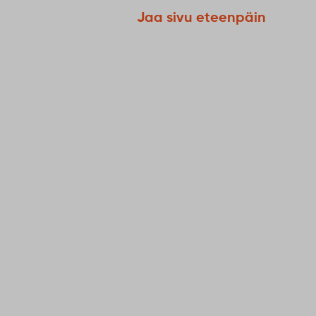
Jaa sivu eteenpäin
6
August
Millainen v
Sodankyläst
toimivan? 