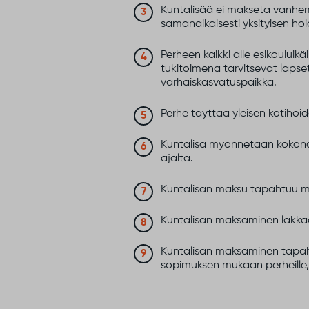
Kuntalisää ei makseta vanhem
samanaikaisesti yksityisen ho
Perheen kaikki alle esikoului
tukitoimena tarvitsevat lapset
varhaiskasvatuspaikka.
Perhe täyttää yleisen kotiho
Kuntalisä myönnetään kokonai
ajalta.
Kuntalisän maksu tapahtuu m
Kuntalisän maksaminen lakkaa
Kuntalisän maksaminen tapaht
sopimuksen mukaan perheille, 