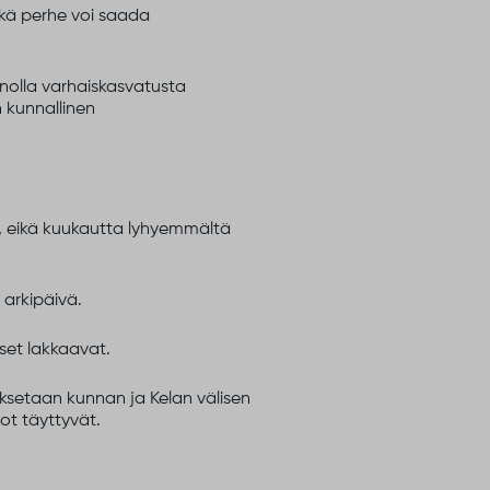
ikä perhe voi saada
nnolla varhaiskasvatusta
n kunnallinen
i, eikä kuukautta lyhyemmältä
arkipäivä.
set lakkaavat.
ksetaan kunnan ja Kelan välisen
ot täyttyvät.