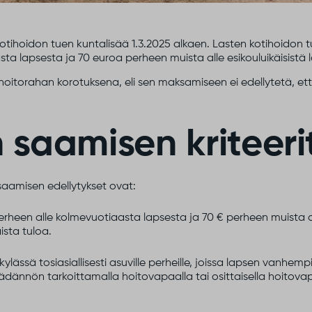
tihoidon tuen kuntalisää 1.3.2025 alkaen. Lasten kotihoidon 
a lapsesta ja 70 euroa perheen muista alle esikouluikäisistä l
oitorahan korotuksena, eli sen maksamiseen ei edellytetä, että
 saamisen kriteeri
saamisen edellytykset ovat:
rheen alle kolmevuotiaasta lapsesta ja 70 € perheen muista alle
ista tuloa.
ässä tosiasiallisesti asuville perheille, joissa lapsen vanhem
dännön tarkoittamalla hoitovapaalla tai osittaisella hoitovapaa