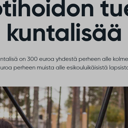
otihoidon tu
kuntalisää
untalisä on 300 euroa yhdestä perheen alle kolme
uroa perheen muista alle esikouluikäisistä lapsist