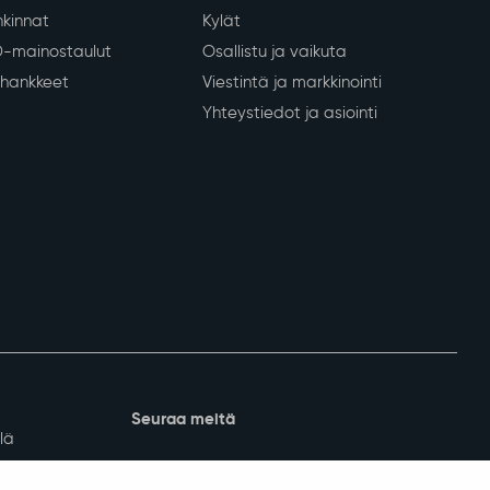
nkeinot
Kunta ja päätöksenteko
Tietoa Sodankylästä
 yritykset
Päätöksenteko
lvelut
Kunnan organisaatio
ja lomituspalvelut
Talous ja kuntastrategia
kinnat
Kylät
D-mainostaulut
Osallistu ja vaikuta
a hankkeet
Viestintä ja markkinointi