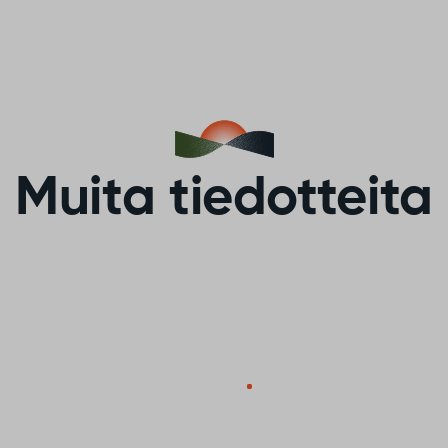
Muita tiedotteita
Vaikuta Sodankylän
valaistuksen
tulevaisuuteen!
alaistus tekee
ä turvallisen, viihtyisän ja
Entä missä pimeys on