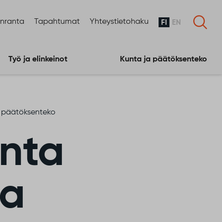
enranta
Tapahtumat
Yhteystietohaku
FI
EN
Työ ja elinkeinot
Kunta ja päätöksenteko
ja päätöksenteko
nta
aa