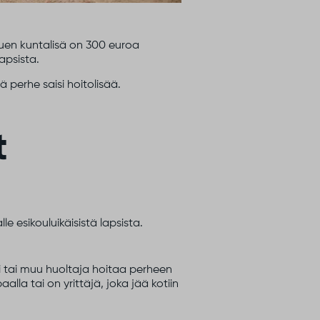
tuen kuntalisä on 300 euroa
apsista.
 perhe saisi hoitolisää.
t
 esikouluikäisistä lapsista.
pi tai muu huoltaja hoitaa perheen
lla tai on yrittäjä, joka jää kotiin