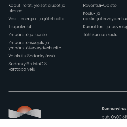
Asuminen ja ympäristö
Varhaiskasvatus ja
Kaavoitus ja mittaus
Varhaiskasvatus ja es
Tontit ja rakennuspaikat
Perusopetus
Rakennusvalvonta
Sodankylän lukio
Kunnan vuokra-asunnot
REDU Sodankylässä
Kadut, reitit, yleiset alueet ja
Revontuli-Opisto
liikenne
Koulu- ja
Vesi-, energia- ja jätehuolto
opiskelijaterveydenhu