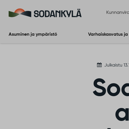
Siirry sisältöön
Kunnanvira
Asuminen ja ympäristö
Varhaiskasvatus ja
Julkaistu 13
So
a