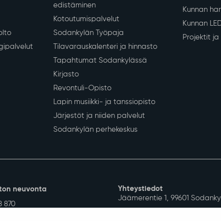
Siirry alkuun
 koulutus
Vapaa-aika ja hyvinvointi
Työ ja eli
iopetus
Liikunta
Yrityksille
Kulttuuri
Sodankylän
Nuoret
Työvoimapa
Hyvinvoinnin ja terveyden
Maaseutu- 
edistäminen
Kunnan han
Kotoutumispalvelut
Kunnan LE
olto
Sodankylän Työpaja
Projektit j