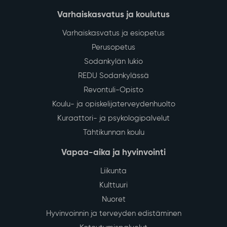
Varhaiskasvatus ja koulutus
Varhaiskasvatus ja esiopetus
Perusopetus
Sodankylän lukio
REDU Sodankylässä
Revontuli-Opisto
Koulu- ja opiskelijaterveydenhuolto
Kuraattori- ja psykologipalvelut
Tähtikunnan koulu
Vapaa-aika ja hyvinvointi
Liikunta
Kulttuuri
Nuoret
Hyvinvoinnin ja terveyden edistäminen