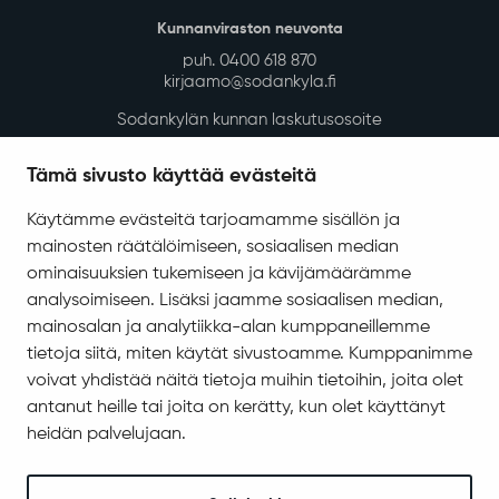
Kunnanviraston neuvonta
puh. 0400 618 870
kirjaamo@sodankyla.fi
Sodankylän kunnan laskutusosoite
Tietosuoja
Tämä sivusto käyttää evästeitä
Saavutettavuus
Käytämme evästeitä tarjoamamme sisällön ja
Asiakirjajulkisuuskuvaus
mainosten räätälöimiseen, sosiaalisen median
Evästeiden hallinta
ominaisuuksien tukemiseen ja kävijämäärämme
analysoimiseen. Lisäksi jaamme sosiaalisen median,
Yhteystiedot
mainosalan ja analytiikka-alan kumppaneillemme
Jäämerentie 1, 99601 Sodankylä
tietoja siitä, miten käytät sivustoamme. Kumppanimme
Kaikki yhteystiedot
voivat yhdistää näitä tietoja muihin tietoihin, joita olet
antanut heille tai joita on kerätty, kun olet käyttänyt
Henkilökunnan intranet
heidän palvelujaan.
Anna palautetta
Seuraa meitä