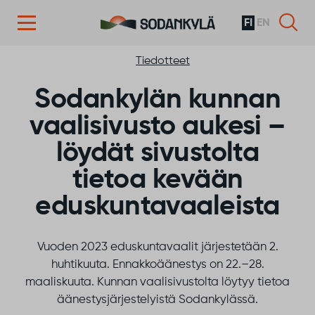
FI
EN
Siirry sisältöön
Tiedotteet
Sodankylän kunnan
vaalisivusto aukesi –
löydät sivustolta
tietoa kevään
eduskuntavaaleista
Vuoden 2023 eduskuntavaalit järjestetään 2.
huhtikuuta. Ennakkoäänestys on 22.–28.
maaliskuuta. Kunnan vaalisivustolta löytyy tietoa
äänestysjärjestelyistä Sodankylässä.