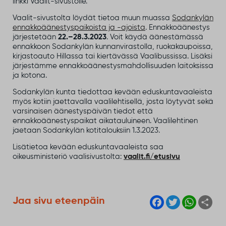
linkki Vaalit-sivustolle.
Vaalit-sivustolta löydät tietoa muun muassa
Sodankylän
ennakkoäänestyspaikoista ja -ajoista
. Ennakkoäänestys
järjestetään
22.–28.3.2023
. Voit käydä äänestämässä
ennakkoon Sodankylän kunnanvirastolla, ruokakaupoissa,
kirjastoauto Hillassa tai kiertävässä Vaalibussissa. Lisäksi
järjestämme ennakkoäänestysmahdollisuuden laitoksissa
ja kotona.
Sodankylän kunta tiedottaa kevään eduskuntavaaleista
myös kotiin jaettavalla vaalilehtisellä, josta löytyvät sekä
varsinaisen äänestyspäivän tiedot että
ennakkoäänestyspaikat aikatauluineen. Vaalilehtinen
jaetaan Sodankylän kotitalouksiin 1.3.2023.
Lisätietoa kevään eduskuntavaaleista saa
oikeusministeriö vaalisivustolta:
vaalit.fi/etusivu
F
T
W
S
Jaa sivu eteenpäin
a
w
h
h
c
i
a
a
e
t
t
r