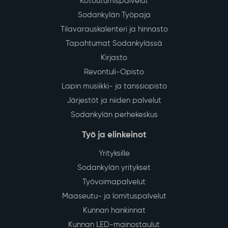
Kotoutumispalvelut
Sodankylän Työpaja
Tilavarauskalenteri ja hinnasto
Tapahtumat Sodankylässä
Kirjasto
Revontuli-Opisto
Lapin musiikki- ja tanssiopisto
Järjestöt ja niiden palvelut
Sodankylän perhekeskus
Työ ja elinkeinot
Yrityksille
Sodankylän yritykset
Työvoimapalvelut
Maaseutu- ja lomituspalvelut
Kunnan hankinnat
Kunnan LED-mainostaulut