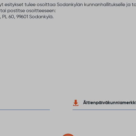
yt esitykset tulee osoittaa Sodankylän kunnanhallitukselle ja
tai postitse osoitteeseen:
 PL 60, 99601 Sodankylä.
Äitienpäiväkunniamerkk