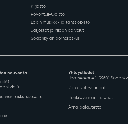
Siirry alkuun
 koulutus
Vapaa-aika ja hyvinvointi
Työ ja eli
iopetus
Liikunta
Yrityksille
Kulttuuri
Sodankylän
Nuoret
Työvoimapa
Hyvinvoinnin ja terveyden
Maaseutu- 
edistäminen
Kunnan han
Kotoutumispalvelut
Kunnan LE
olto
Sodankylän Työpaja
Projektit j
gipalvelut
Tilavarauskalenteri ja hinnasto
Tapahtumat Sodankylässä
Kirjasto
Revontuli-Opisto
Lapin musiikki- ja tanssiopisto