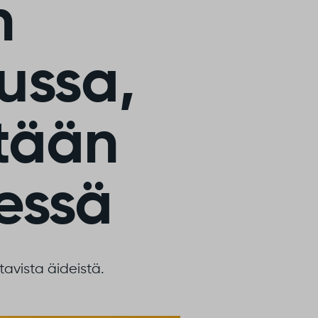
n
ussa,
etään
essä
avista äideistä.