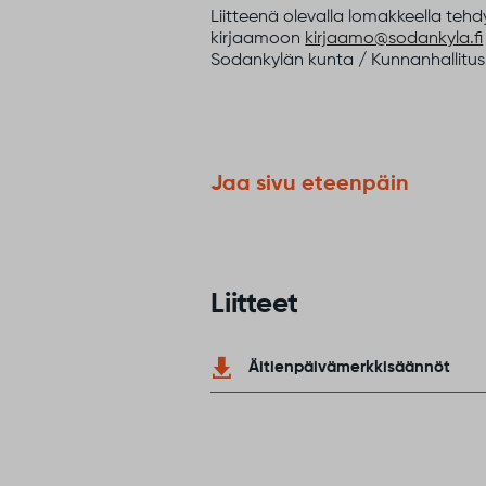
Liitteenä olevalla lomakkeella tehd
kirjaamoon
kirjaamo@sodankyla.fi
Sodankylän kunta / Kunnanhallitus,
Jaa sivu eteenpäin
Liitteet
Äitienpäivämerkkisäännöt