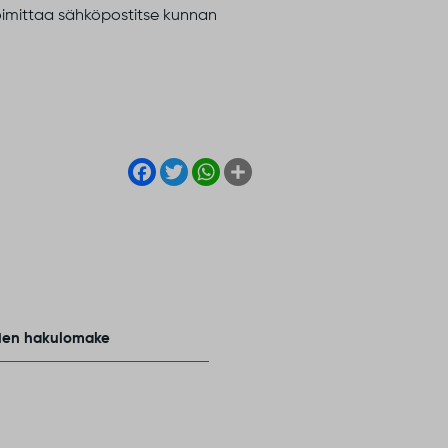
 toimittaa sähköpostitse kunnan
Facebook
Twitter
WhatsApp
Share
ien hakulomake