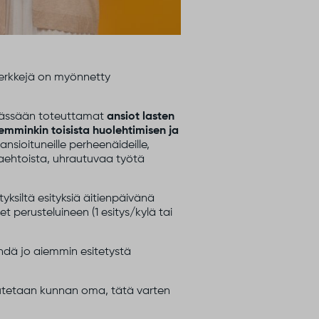
amerkkejä on myönnetty
mässään toteuttamat
ansiot lasten
mminkin toisista huolehtimisen ja
sioituneille perheenäideille,
aehtoista, uhrautuvaa työtä
yksiltä esityksiä äitienpäivänä
et perusteluineen (1 esitys/kylä tai
ehdä jo aiemmin esitetystä
luovutetaan kunnan oma, tätä varten