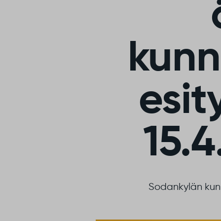
kunn
esit
15.
Sodankylän kunn