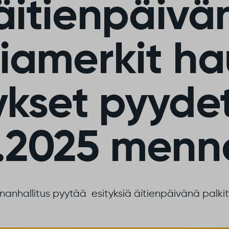
äitienpäivä
iamerkit ha
ykset pyyd
4.2025 menn
anhallitus pyytää esityksiä äitienpäivänä palkitt