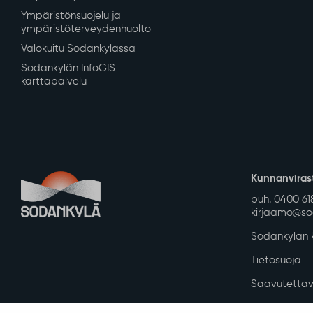
Asuminen ja ympäristö
Varhaiskasvatus ja
Kaavoitus ja mittaus
Varhaiskasvatus ja es
Tontit ja rakennuspaikat
Perusopetus
Rakennusvalvonta
Sodankylän lukio
Kunnan vuokra-asunnot
REDU Sodankylässä
Kadut, reitit, yleiset alueet ja
Revontuli-Opisto
liikenne
Koulu- ja
Vesi-, energia- ja jätehuolto
opiskelijaterveydenhu
Tilapalvelut
Kuraattori- ja psykolo
Ympäristö ja luonto
Tähtikunnan koulu
Ympäristönsuojelu ja
ympäristöterveydenhuolto
Valokuitu Sodankylässä