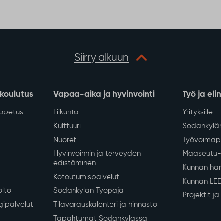
katkos kirkonkylän
keskustan alueella
tiistaina 4.8.
 kirkonkylän keskustan
lousveden jakelu keskeytyy
8.2026 klo 13–16
erkoston saneerauksen
Näytä lisää