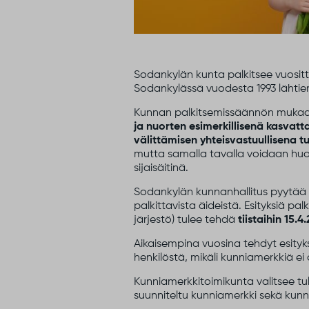
Sodankylän kunta palkitsee vuositt
Sodankylässä vuodesta 1993 lähtien
Kunnan palkitsemissäännön mukaa
ja nuorten esimerkillisenä kasvat
välittämisen yhteisvastuullisena 
mutta samalla tavalla voidaan huo
sijaisäitinä.
Sodankylän kunnanhallitus pyytää ky
palkittavista äideistä. Esityksiä pal
järjestö) tulee tehdä
tiistaihin 15
Aikaisempina vuosina tehdyt esityk
henkilöstä, mikäli kunniamerkkiä e
Kunniamerkkitoimikunta valitsee tull
suunniteltu kunniamerkki sekä kunni