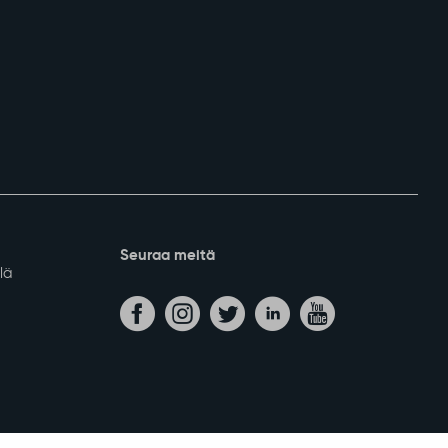
nkeinot
Kunta ja päätöksenteko
Tietoa Sodankylästä
 yritykset
Päätöksenteko
lvelut
Kunnan organisaatio
ja lomituspalvelut
Talous ja kuntastrategia
kinnat
Kylät
D-mainostaulut
Osallistu ja vaikuta
a hankkeet
Viestintä ja markkinointi
Yhteystiedot ja asiointi