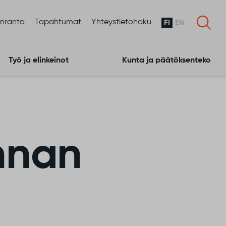
enranta
Tapahtumat
Yhteystietohaku
FI
EN
Työ ja elinkeinot
Kunta ja päätöksenteko
nnan
t