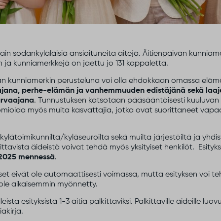
ain sodankyläläisiä ansioituneita äitejä. Äitienpäivän kunni
 ja kunniamerkkejä on jaettu jo 131 kappaletta.
n kunniamerkin perusteluna voi olla ehdokkaan omassa elä
tajana, perhe-elämän ja vanhemmuuden edistäjänä sekä laaje
turvaajana
. Tunnustuksen katsotaan pääsääntöisesti kuuluvan an
mioida myös muita kasvattajia, jotka ovat suorittaneet vapa
lätoimikunnilta/kyläseuroilta sekä muilta järjestöiltä ja yhdist
kittavista äideistä voivat tehdä myös yksityiset henkilöt. Esityks
.4.2025 mennessä
.
set eivät ole automaattisesti voimassa, mutta esityksen voi t
i ole aikaisemmin myönnetty.
eista esityksistä 1-3 äitiä palkittaviksi. Palkittaville äideille 
akirja.