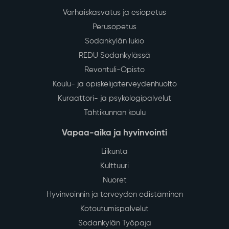
Varhaiskasvatus ja esiopetus
Perusopetus
Sodankylän lukio
REDU Sodankylässä
Revontuli-Opisto
Koulu- ja opiskelijaterveydenhuolto
Kuraattori- ja psykologipalvelut
Tähtikunnan koulu
Vapaa-aika ja hyvinvointi
Liikunta
Kulttuuri
Nuoret
Hyvinvoinnin ja terveyden edistäminen
Kotoutumispalvelut
Sodankylän Työpaja