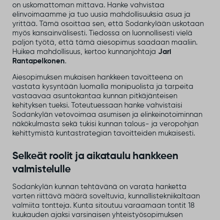
on uskomattoman mittava. Hanke vahvistaa
elinvoimaamme ja tuo uusia mahdollisuuksia asua ja
yrittää. Tämä osoittaa sen, että Sodankylään uskotaan
myös kansainvälisesti. Tiedossa on luonnollisesti vielä
paljon työtä, että tämä aiesopimus saadaan maaliin.
Huikea mahdollisuus, kertoo kunnanjohtaja
Jari
Rantapelkonen
.
Aiesopimuksen mukaisen hankkeen tavoitteena on
vastata kysyntään luomalla monipuolista ja tarpeita
vastaavaa asuntokantaa kunnan pitkäjänteisen
kehityksen tueksi. Toteutuessaan hanke vahvistaisi
Sodankylän vetovoimaa asumisen ja elinkeinotoiminnan
näkökulmasta sekä tukisi kunnan talous- ja veropohjan
kehittymistä kuntastrategian tavoitteiden mukaisesti.
Selkeät roolit ja aikataulu hankkeen
valmistelulle
Sodankylän kunnan tehtävänä on varata hanketta
varten riittävä määrä soveltuvia, kunnallistekniikaltaan
valmiita tontteja. Kunta sitoutuu varaamaan tontit 18
kuukauden ajaksi varsinaisen yhteistyösopimuksen