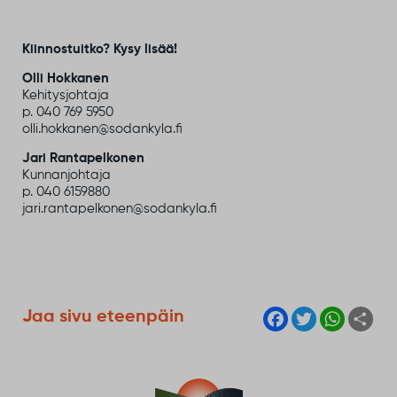
Kiinnostuitko? Kysy lisää!
Olli Hokkanen
Kehitysjohtaja
p. 040 769 5950
olli.hokkanen@sodankyla.fi
Jari Rantapelkonen
Kunnanjohtaja
p. 040 6159880
jari.rantapelkonen@sodankyla.fi
F
T
W
S
Jaa sivu eteenpäin
a
w
h
h
c
i
a
a
e
t
t
r
b
t
s
e
o
e
A