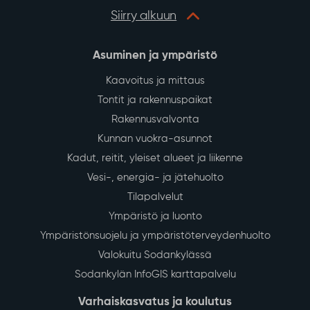
Siirry alkuun
Asuminen ja ympäristö
Kaavoitus ja mittaus
Tontit ja rakennuspaikat
Rakennusvalvonta
Kunnan vuokra-asunnot
Kadut, reitit, yleiset alueet ja liikenne
Vesi-, energia- ja jätehuolto
Tilapalvelut
Ympäristö ja luonto
Ympäristönsuojelu ja ympäristöterveydenhuolto
Valokuitu Sodankylässä
Sodankylän InfoGIS karttapalvelu
Varhaiskasvatus ja koulutus