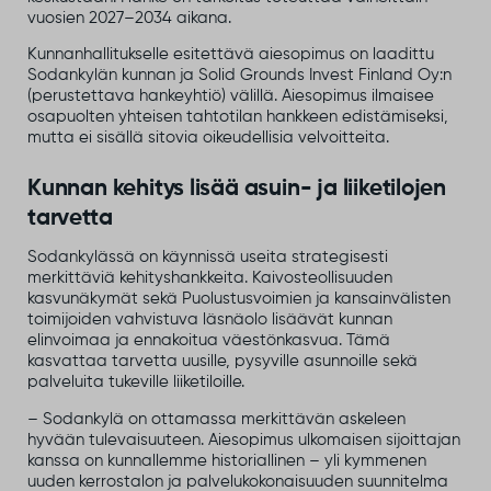
vuosien 2027–2034 aikana.
Kunnanhallitukselle esitettävä aiesopimus on laadittu
Sodankylän kunnan ja Solid Grounds Invest Finland Oy:n
(perustettava hankeyhtiö) välillä. Aiesopimus ilmaisee
osapuolten yhteisen tahtotilan hankkeen edistämiseksi,
mutta ei sisällä sitovia oikeudellisia velvoitteita.
Kunnan kehitys lisää asuin- ja liiketilojen
tarvetta
Sodankylässä on käynnissä useita strategisesti
merkittäviä kehityshankkeita. Kaivosteollisuuden
kasvunäkymät sekä Puolustusvoimien ja kansainvälisten
toimijoiden vahvistuva läsnäolo lisäävät kunnan
elinvoimaa ja ennakoitua väestönkasvua. Tämä
kasvattaa tarvetta uusille, pysyville asunnoille sekä
palveluita tukeville liiketiloille.
– Sodankylä on ottamassa merkittävän askeleen
hyvään tulevaisuuteen. Aiesopimus ulkomaisen sijoittajan
kanssa on kunnallemme historiallinen – yli kymmenen
uuden kerrostalon ja palvelukokonaisuuden suunnitelma