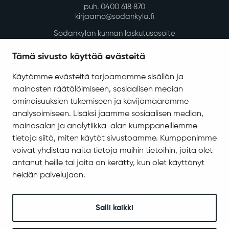
puh. 0400 618 870
kirjaamo@sodankyla.fi
Sodankylän kunnan laskutusosoite
Tietosuoja
Tämä sivusto käyttää evästeitä
Saavutettavuus
Käytämme evästeitä tarjoamamme sisällön ja
Asiakirjajulkisuuskuvaus
mainosten räätälöimiseen, sosiaalisen median
Evästeiden hallinta
ominaisuuksien tukemiseen ja kävijämäärämme
analysoimiseen. Lisäksi jaamme sosiaalisen median,
Yhteystiedot
mainosalan ja analytiikka-alan kumppaneillemme
Jäämerentie 1, 99601 Sodankylä
tietoja siitä, miten käytät sivustoamme. Kumppanimme
voivat yhdistää näitä tietoja muihin tietoihin, joita olet
Kaikki yhteystiedot
antanut heille tai joita on kerätty, kun olet käyttänyt
Henkilökunnan intranet
heidän palvelujaan.
Anna palautetta
Seuraa meitä
Salli kaikki