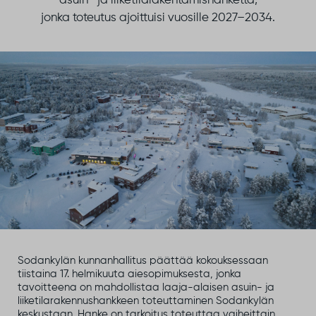
asuin- ja liiketilarakentamishanketta,
jonka toteutus ajoittuisi vuosille 2027–2034.
Sodankylän kunnanhallitus päättää kokouksessaan
tiistaina 17. helmikuuta aiesopimuksesta, jonka
tavoitteena on mahdollistaa laaja-alaisen asuin- ja
liiketilarakennushankkeen toteuttaminen Sodankylän
keskustaan. Hanke on tarkoitus toteuttaa vaiheittain