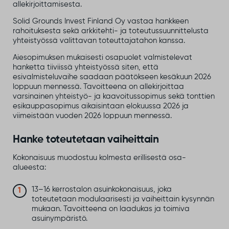
allekirjoittamisesta.
Solid Grounds Invest Finland Oy vastaa hankkeen
rahoituksesta sekä arkkitehti- ja toteutussuunnittelusta
yhteistyössä valittavan toteuttajatahon kanssa.
Aiesopimuksen mukaisesti osapuolet valmistelevat
hanketta tiiviissä yhteistyössä siten, että
esivalmisteluvaihe saadaan päätökseen kesäkuun 2026
loppuun mennessä. Tavoitteena on allekirjoittaa
varsinainen yhteistyö- ja kaavoitussopimus sekä tonttien
esikauppasopimus aikaisintaan elokuussa 2026 ja
viimeistään vuoden 2026 loppuun mennessä.
Hanke toteutetaan vaiheittain
Kokonaisuus muodostuu kolmesta erillisestä osa-
alueesta:
13–16 kerrostalon asuinkokonaisuus, joka
toteutetaan modulaarisesti ja vaiheittain kysynnän
mukaan. Tavoitteena on laadukas ja toimiva
asuinympäristö.