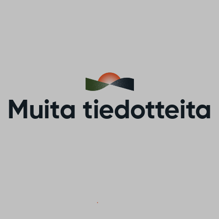
Muita tiedotteita
Vaikuta Sodankylän
valaistuksen
tulevaisuuteen!
alaistus tekee
ä turvallisen, viihtyisän ja