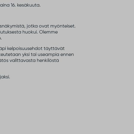
aina 16. kesäkuuta.
snäkymistä, jotka ovat myönteiset.
ulutuksesta huokui. Olemme
.
äpi kelpoisuusehdot täyttävät
toteutetaan yksi tai useampia ennen
tös valittavasta henkilöstä
jaksi.