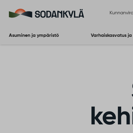
Siirry sisältöön
Kunnanvira
Asuminen ja ympäristö
Varhaiskasvatus ja
keh