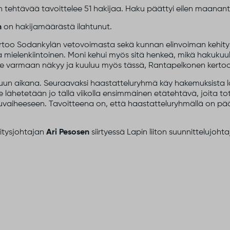
 tehtävää tavoittelee 51 hakijaa. Haku päättyi eilen maanant
n
on hakijamäärästä ilahtunut.
kertoo Sodankylän vetovoimasta sekä kunnan elinvoiman kehity
a mielenkiintoinen. Moni kehui myös sitä henkeä, mikä hakuku
se varmaan näkyy ja kuuluu myös tässä, Rantapelkonen kertoo
uun aikana. Seuraavaksi haastatteluryhmä käy hakemuksista l
lle lähetetään jo tällä viikolla ensimmäinen etätehtävä, joita 
uvaiheeseen. Tavoitteena on, että haastatteluryhmällä on pää
hitysjohtajan
Ari Pesosen
siirtyessä Lapin liiton suunnittelujohta