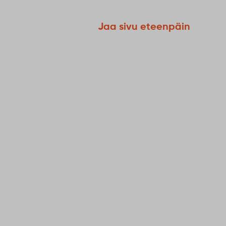
Jaa sivu eteenpäin
6
August
Millainen v
Sodankyläst