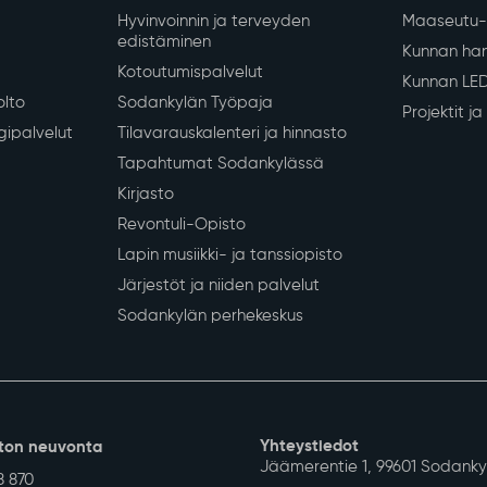
Siirry alkuun
 koulutus
Vapaa-aika ja hyvinvointi
Työ ja eli
iopetus
Liikunta
Yrityksille
Kulttuuri
Sodankylän
Nuoret
Työvoimapa
Hyvinvoinnin ja terveyden
Maaseutu- 
edistäminen
Kunnan han
Kotoutumispalvelut
Kunnan LE