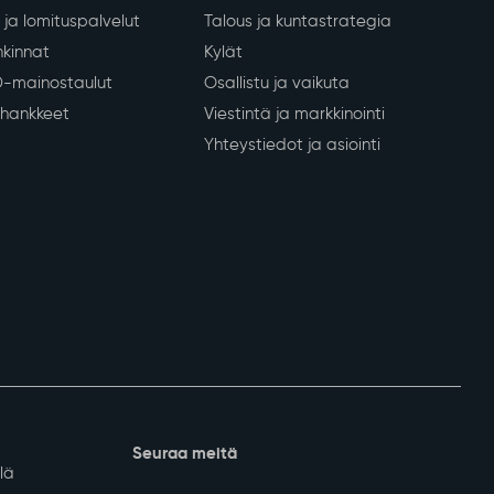
nkeinot
Kunta ja päätöksenteko
Tietoa Sodankylästä
 yritykset
Päätöksenteko
lvelut
Kunnan organisaatio
ja lomituspalvelut
Talous ja kuntastrategia
kinnat
Kylät
D-mainostaulut
Osallistu ja vaikuta