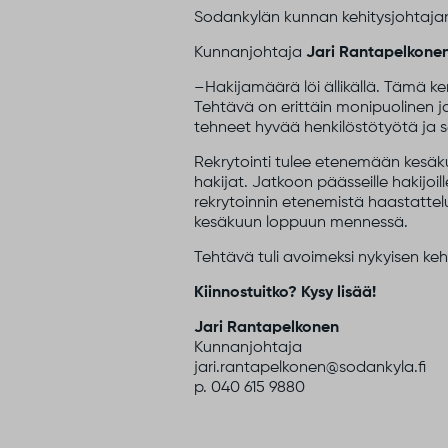
Sodankylän kunnan kehitysjohtajan
Kunnanjohtaja
Jari Rantapelkone
–Hakijamäärä löi ällikällä. Tämä 
Tehtävä on erittäin monipuolinen j
tehneet hyvää henkilöstötyötä ja 
Rekrytointi tulee etenemään kesäk
hakijat. Jatkoon päässeille hakijoi
rekrytoinnin etenemistä haastattel
kesäkuun loppuun mennessä.
Tehtävä tuli avoimeksi nykyisen ke
Kiinnostuitko? Kysy lisää!
Jari Rantapelkonen
Kunnanjohtaja
jari.rantapelkonen@sodankyla.fi
p. 040 615 9880