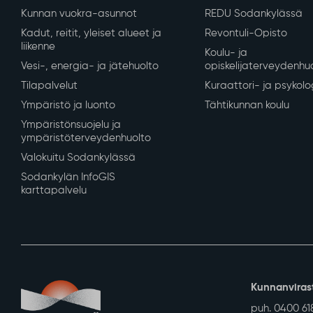
Asuminen ja ympäristö
Varhaiskasvatus ja
Kaavoitus ja mittaus
Varhaiskasvatus ja es
Tontit ja rakennuspaikat
Perusopetus
Rakennusvalvonta
Sodankylän lukio
Kunnan vuokra-asunnot
REDU Sodankylässä
Kadut, reitit, yleiset alueet ja
Revontuli-Opisto
liikenne
Koulu- ja