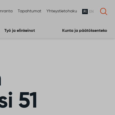
enranta
Tapahtumat
Yhteystietohaku
FI
EN
Työ ja elinkeinot
Kunta ja päätöksenteko
n
i 51