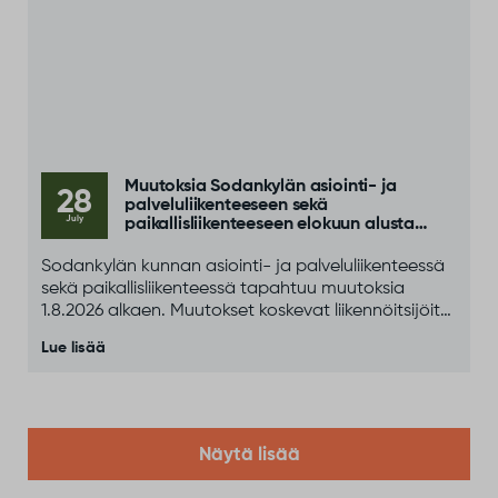
Muutoksia Sodankylän asiointi- ja
28
palveluliikenteeseen sekä
July
paikallisliikenteeseen elokuun alusta
alkaen
Sodankylän kunnan asiointi- ja palveluliikenteessä
sekä paikallisliikenteessä tapahtuu muutoksia
1.8.2026 alkaen. Muutokset koskevat liikennöitsijöitä,
yhteystietoja sekä osittain liikennöintipäiviä ja
Lue lisää
aikatauluja.
Näytä lisää