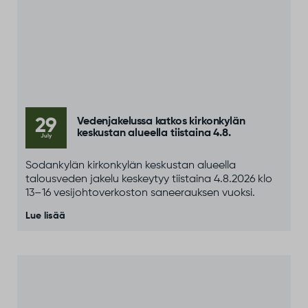
29
Vedenjakelussa katkos kirkonkylän
keskustan alueella tiistaina 4.8.
July
Sodankylän kirkonkylän keskustan alueella
talousveden jakelu keskeytyy tiistaina 4.8.2026 klo
13–16 vesijohtoverkoston saneerauksen vuoksi.
Lue lisää