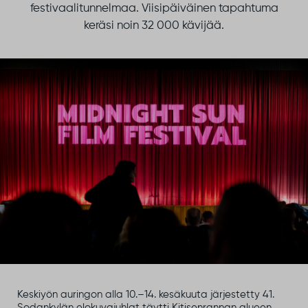
festivaalitunnelmaa. Viisipäiväinen tapahtuma
keräsi noin 32 000 kävijää.
Keskiyön auringon alla 10.–14. kesäkuuta järjestetty 41.
Sodankylän elokuvajuhlat täytti Kitisenrannan alueen