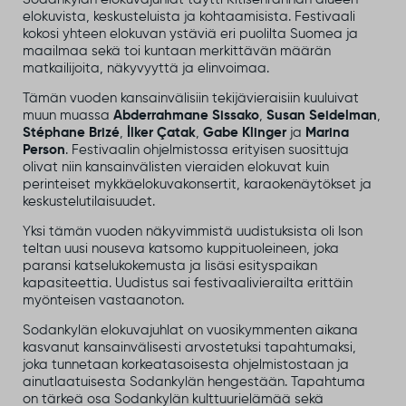
elokuvista, keskusteluista ja kohtaamisista. Festivaali
kokosi yhteen elokuvan ystäviä eri puolilta Suomea ja
maailmaa sekä toi kuntaan merkittävän määrän
matkailijoita, näkyvyyttä ja elinvoimaa.
Tämän vuoden kansainvälisiin tekijävieraisiin kuuluivat
muun muassa
Abderrahmane Sissako
,
Susan Seidelman
,
Stéphane Brizé
,
İlker Çatak
,
Gabe Klinger
ja
Marina
Person
. Festivaalin ohjelmistossa erityisen suosittuja
olivat niin kansainvälisten vieraiden elokuvat kuin
perinteiset mykkäelokuvakonsertit, karaokenäytökset ja
keskustelutilaisuudet.
Yksi tämän vuoden näkyvimmistä uudistuksista oli Ison
teltan uusi nouseva katsomo kuppituoleineen, joka
paransi katselukokemusta ja lisäsi esityspaikan
kapasiteettia. Uudistus sai festivaalivierailta erittäin
myönteisen vastaanoton.
Sodankylän elokuvajuhlat on vuosikymmenten aikana
kasvanut kansainvälisesti arvostetuksi tapahtumaksi,
joka tunnetaan korkeatasoisesta ohjelmistostaan ja
ainutlaatuisesta Sodankylän hengestään. Tapahtuma
on tärkeä osa Sodankylän kulttuurielämää sekä