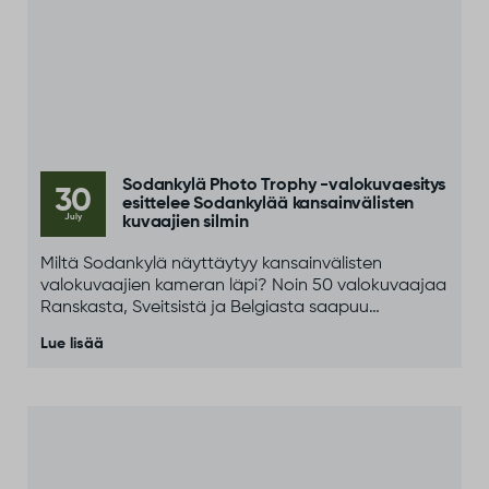
Sodankylä Photo Trophy -valokuvaesitys
30
esittelee Sodankylää kansainvälisten
July
kuvaajien silmin
Miltä Sodankylä näyttäytyy kansainvälisten
valokuvaajien kameran läpi? Noin 50 valokuvaajaa
Ranskasta, Sveitsistä ja Belgiasta saapuu
Sodankylään osana kansainvälistä Paris–North
Lue lisää
Cape Photo Adventure -tapahtumaa.