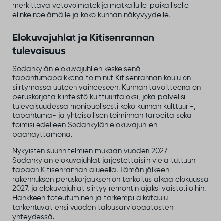
merkittävä vetovoimatekijä matkailulle, paikalliselle
elinkeinoelämälle ja koko kunnan näkyvyydelle.
Elokuvajuhlat ja Kitisenrannan
tulevaisuus
Sodankylän elokuvajuhlien keskeisenä
tapahtumapaikkana toiminut Kitisenrannan koulu on
siirtymässä uuteen vaiheeseen. Kunnan tavoitteena on
peruskorjata kiinteistö kulttuuritaloksi, joka palvelisi
tulevaisuudessa monipuolisesti koko kunnan kulttuuri-,
tapahtuma- ja yhteisöllisen toiminnan tarpeita sekä
toimisi edelleen Sodankylän elokuvajuhlien
päänäyttämönä.
Nykyisten suunnitelmien mukaan vuoden 2027
Sodankylän elokuvajuhlat järjestettäisiin vielä tuttuun
tapaan Kitisenrannan alueella. Tämän jälkeen
rakennuksen peruskorjauksen on tarkoitus alkaa elokuussa
2027, ja elokuvajuhlat siirtyy remontin ajaksi väistötiloihin.
Hankkeen toteutuminen ja tarkempi aikataulu
tarkentuvat ensi vuoden talousarviopäätösten
yhteydessä.