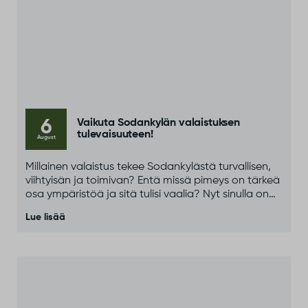
6
Vaikuta Sodankylän valaistuksen
tulevaisuuteen!
August
Millainen valaistus tekee Sodankylästä turvallisen,
viihtyisän ja toimivan? Entä missä pimeys on tärkeä
osa ympäristöä ja sitä tulisi vaalia? Nyt sinulla on
mahdollisuus kertoa näkemyksesi ja vaikuttaa
Lue lisää
siihen, miten valaistusta ja pimeyttä huomioidaan
tulevaisuudessa.