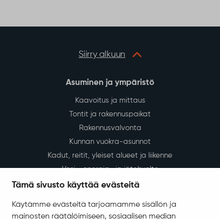
Siirry alkuun
Asuminen ja ympäristö
Kaavoitus ja mittaus
Tontit ja rakennuspaikat
Rakennusvalvonta
Kunnan vuokra-asunnot
Kadut, reitit, yleiset alueet ja liikenne
Vesi-, energia- ja jätehuolto
Tilapalvelut
Tämä sivusto käyttää evästeitä
Ympäristö ja luonto
Käytämme evästeitä tarjoamamme sisällön ja
Ympäristönsuojelu ja ympäristöterveydenhuolto
mainosten räätälöimiseen, sosiaalisen median