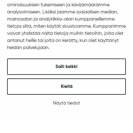
Valokuitu Sodankylässä
ominaisuuksien tukemiseen ja kävijämäärämme
Sodankylän InfoGIS karttapalvelu
analysoimiseen. Lisäksi jaamme sosiaalisen median,
mainosalan ja analytiikka-alan kumppaneillemme
Varhaiskasvatus ja koulutus
tietoja siitä, miten käytät sivustoamme. Kumppanimme
voivat yhdistää näitä tietoja muihin tietoihin, joita olet
Varhaiskasvatus ja esiopetus
antanut heille tai joita on kerätty, kun olet käyttänyt
Perusopetus
heidän palvelujaan.
Sodankylän lukio
REDU Sodankylässä
Revontuli-Opisto
Salli kaikki
Koulu- ja opiskelijaterveydenhuolto
Kuraattori- ja psykologipalvelut
Kiellä
Tähtikunnan koulu
Vapaa-aika ja hyvinvointi
Näytä tiedot
Liikunta
Kulttuuri
Nuoret