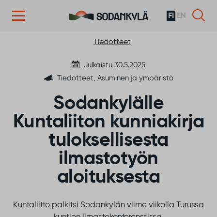
FI
EN
Siirry sisältöön
Tiedotteet
Julkaistu 30.5.2025
Tiedotteet, Asuminen ja ympäristö
Sodankylälle
Kuntaliiton kunniakirja
tuloksellisesta
ilmastotyön
aloituksesta
Kuntaliitto palkitsi Sodankylän viime viikolla Turussa