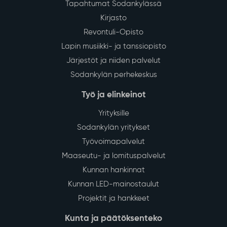
Lue lisää
Muutoksia Sodankylän asiointi- ja
28
palveluliikenteeseen sekä
July
paikallisliikenteeseen elokuun alusta
alkaen
Sodankylän kunnan asiointi- ja palveluliikenteessä
sekä paikallisliikenteessä tapahtuu muutoksia
1.8.2026 alkaen. Muutokset koskevat liikennöitsijöitä,
yhteystietoja sekä osittain liikennöintipäiviä ja