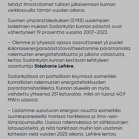
tehdyt ilmastotoimet tullaan julkaisemaan kunnan
verkkosivuilla tämän vuoden aikana.
Suomen ympäristökeskuksen (SYKE) uusiempien
laskelmien mukaan Sodankylän kunnan päästöt ovat
vähentyneet 19 prosenttia vuosina 2007–2023.
– Olemme jo lyhyessä ajassa saavuttaneet yli puolet
kokonaisenergiansäästötavoitteestamme parantamalla
rakennusten energiatehokkuutta ja julkista valaistusta,
kertoo Sodankylän kunnan kestävän kehityksen
asiantuntija
Stéphanie Lefrère
.
Sodankylässä on parhaillaan käynnissä esimerkiksi
kunnallisten rakennusten energiatehokkuuden
parantamishankkeita. Kunnan alueella on myös
vaihdettu yhteensä 251 katuvaloa, mikä on tuonut 40,9
MW:n säästöt.
– Lisäämme uusiutuvan energian osuutta esimerkiksi
aurinkopaneeleilla monissa hankkeissa ja ilma-vesi-
lämpöpumpuilla. Uusissa rakennuksissa on sähköautojen
latauspisteitä, ja niitä hankitaan muihin lain vaatimiin
kohteisiin vielä vuoden 2025 aikana, Lefrère kertoo.