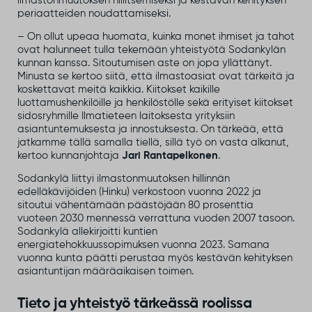
ilmastonmuutoksen hillitsemiseksi ja kestävän kehityksen
periaatteiden noudattamiseksi.
– On ollut upeaa huomata, kuinka monet ihmiset ja tahot
ovat halunneet tulla tekemään yhteistyötä Sodankylän
kunnan kanssa. Sitoutumisen aste on jopa yllättänyt.
Minusta se kertoo siitä, että ilmastoasiat ovat tärkeitä ja
koskettavat meitä kaikkia. Kiitokset kaikille
luottamushenkilöille ja henkilöstölle sekä erityiset kiitokset
sidosryhmille Ilmatieteen laitoksesta yrityksiin
asiantuntemuksesta ja innostuksesta. On tärkeää, että
jatkamme tällä samalla tiellä, sillä työ on vasta alkanut,
kertoo kunnanjohtaja
Jari Rantapelkonen
.
Sodankylä liittyi ilmastonmuutoksen hillinnän
edelläkävijöiden (Hinku) verkostoon vuonna 2022 ja
sitoutui vähentämään päästöjään 80 prosenttia
vuoteen 2030 mennessä verrattuna vuoden 2007 tasoon.
Sodankylä allekirjoitti kuntien
energiatehokkuussopimuksen vuonna 2023. Samana
vuonna kunta päätti perustaa myös kestävän kehityksen
asiantuntijan määräaikaisen toimen.
Tieto ja yhteistyö tärkeässä roolissa