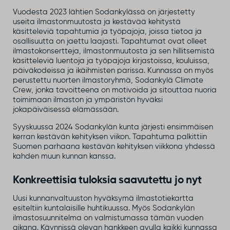
Vuodesta 2023 lähtien Sodankylässä on järjestetty
useita ilmastonmuutosta ja kestävää kehitystä
käsitteleviä tapahtumia ja työpajoja, joissa tietoa ja
osallisuutta on jaettu laajasti. Tapahtumat ovat olleet
ilmastokonsertteja, ilmastonmuutosta ja sen hillitsemistä
käsitteleviä luentoja ja työpajoja kirjastoissa, kouluissa,
päiväkodeissa ja ikäihmisten parissa. Kunnassa on myös
perustettu nuorten ilmastoryhmä, Sodankylä Climate
Crew, jonka tavoitteena on motivoida ja sitouttaa nuoria
toimimaan ilmaston ja ympäristön hyväksi
jokapäiväisessä elämässään.
Syyskuussa 2024 Sodankylän kunta järjesti ensimmäisen
kerran kestävän kehityksen viikon. Tapahtuma palkittiin
Suomen parhaana kestävän kehityksen viikkona yhdessä
kahden muun kunnan kanssa.
Konkreettisia tuloksia saavutettu jo nyt
Uusi kunnanvaltuuston hyväksymä ilmastotiekartta
esiteltiin kuntalaisille huhtikuussa. Myös Sodankylän
ilmastosuunnitelma on valmistumassa tämän vuoden
aikana. Käynnissä olevan hankkeen avulla kaikki kunnassa