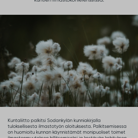
kuntien ilmastokonferenssissa.
Kuntaliitto palkitsi Sodankylän kunniakirjalla
tuloksellisesta ilmastotyön aloituksesta. Palkitsemisessa
on huomioitu kunnan käynnistämät monipuoliset toimet