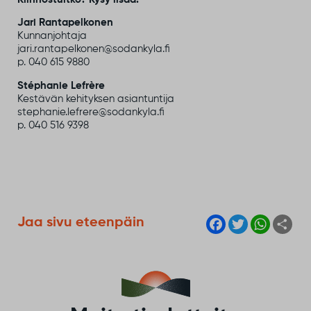
Jari Rantapelkonen
Kunnanjohtaja
jari.rantapelkonen@sodankyla.fi
p. 040 615 9880
Stéphanie Lefrère
Kestävän kehityksen asiantuntija
stephanie.lefrere@sodankyla.fi
p. 040 516 9398
F
T
W
S
Jaa sivu eteenpäin
a
w
h
h
c
i
a
a
e
t
t
r
b
t
s
e
o
e
A
o
r
p
k
p