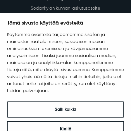
Kadut, reitit, yleiset alueet ja liikenne
Vesi-, energia- ja jätehuolto
Tilapalvelut
Tämä sivusto käyttää evästeitä
Ympäristö ja luonto
Käytämme evästeitä tarjoamamme sisällön ja
Ympäristönsuojelu ja ympäristöterveydenhuolto
mainosten räätälöimiseen, sosiaalisen median
Valokuitu Sodankylässä
ominaisuuksien tukemiseen ja kävijämäärämme
Sodankylän InfoGIS karttapalvelu
analysoimiseen. Lisäksi jaamme sosiaalisen median,
mainosalan ja analytiikka-alan kumppaneillemme
Varhaiskasvatus ja koulutus
tietoja siitä, miten käytät sivustoamme. Kumppanimme
Varhaiskasvatus ja esiopetus
voivat yhdistää näitä tietoja muihin tietoihin, joita olet
Perusopetus
antanut heille tai joita on kerätty, kun olet käyttänyt
heidän palvelujaan.
Sodankylän lukio
REDU Sodankylässä
Revontuli-Opisto
Salli kaikki
Koulu- ja opiskelijaterveydenhuolto
Kuraattori- ja psykologipalvelut
Kiellä