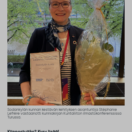
Sodankylän kunnan kestävän kehityksen asiantuntija Stéphanie
Lefrère vastaanotti kunniakirjan Kuntaliiton ilmastokonferenssissa
Turussa.
Kiinnostuitko? Kysy lisää!