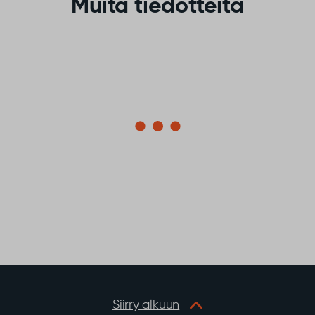
Muita tiedotteita
6
Vaikuta Sodankylän valaistuksen
tulevaisuuteen!
August
Millainen valaistus tekee Sodankylästä turvallisen,
viihtyisän ja toimivan? Entä missä pimeys on tärkeä
osa ympäristöä ja sitä tulisi vaalia? Nyt sinulla on