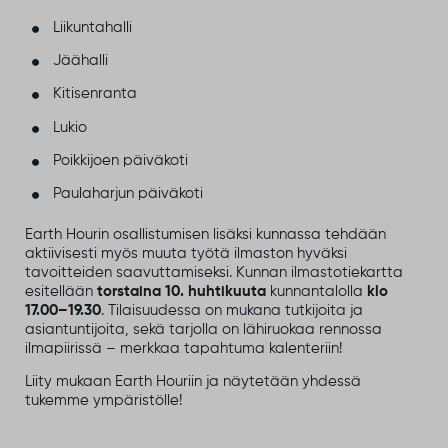
Liikuntahalli
Jäähalli
Kitisenranta
Lukio
Poikkijoen päiväkoti
Paulaharjun päiväkoti
Earth Hourin osallistumisen lisäksi kunnassa tehdään
aktiivisesti myös muuta työtä ilmaston hyväksi
tavoitteiden saavuttamiseksi. Kunnan ilmastotiekartta
esitellään
torstaina 10. huhtikuuta
kunnantalolla
klo
17.00–19.30
. Tilaisuudessa on mukana tutkijoita ja
asiantuntijoita, sekä tarjolla on lähiruokaa rennossa
ilmapiirissä – merkkaa tapahtuma kalenteriin!
Liity mukaan Earth Houriin ja näytetään yhdessä
tukemme ympäristölle!