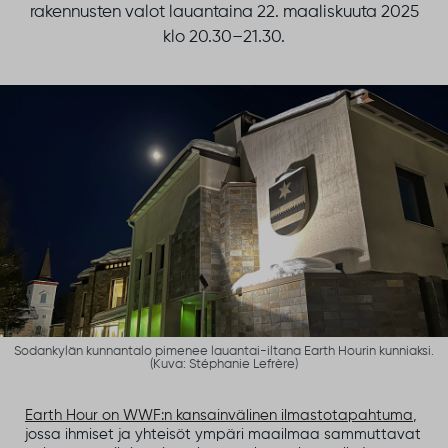
rakennusten valot lauantaina 22. maaliskuuta 2025
klo 20.30–21.30.
Sodankylän kunnantalo pimenee lauantai-iltana Earth Hourin kunniaksi.
(Kuva: Stéphanie Lefrère)
Earth Hour on WWF:n kansainvälinen ilmastotapahtuma
,
jossa ihmiset ja yhteisöt ympäri maailmaa sammuttavat