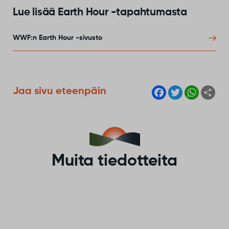
Lue lisää Earth Hour -tapahtumasta
WWF:n Earth Hour -sivusto
F
T
W
S
Jaa sivu eteenpäin
a
w
h
h
c
i
a
a
e
t
t
r
b
t
s
e
o
e
A
o
r
p
k
p
Muita tiedotteita