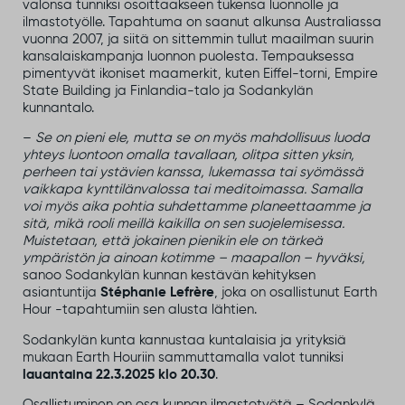
valonsa tunniksi osoittaakseen tukensa luonnolle ja
ilmastotyölle. Tapahtuma on saanut alkunsa Australiassa
vuonna 2007, ja siitä on sittemmin tullut maailman suurin
kansalaiskampanja luonnon puolesta. Tempauksessa
pimentyvät ikoniset maamerkit, kuten Eiffel-torni, Empire
State Building ja Finlandia-talo ja Sodankylän
kunnantalo.
–
Se on pieni ele, mutta se on myös mahdollisuus luoda
yhteys luontoon omalla tavallaan, olitpa sitten yksin,
perheen tai ystävien kanssa, lukemassa tai syömässä
vaikkapa kynttilänvalossa tai meditoimassa. Samalla
voi myös aika pohtia suhdettamme planeettaamme ja
sitä, mikä rooli meillä kaikilla on sen suojelemisessa.
Muistetaan, että jokainen pienikin ele on tärkeä
ympäristön ja ainoan kotimme – maapallon – hyväksi,
sanoo Sodankylän kunnan kestävän kehityksen
asiantuntija
Stéphanie Lefrère
, joka on osallistunut Earth
Hour -tapahtumiin sen alusta lähtien.
Sodankylän kunta kannustaa kuntalaisia ja yrityksiä
mukaan Earth Houriin sammuttamalla valot tunniksi
lauantaina 22.3.2025 klo 20.30
.
Osallistuminen on osa kunnan ilmastotyötä – Sodankylä