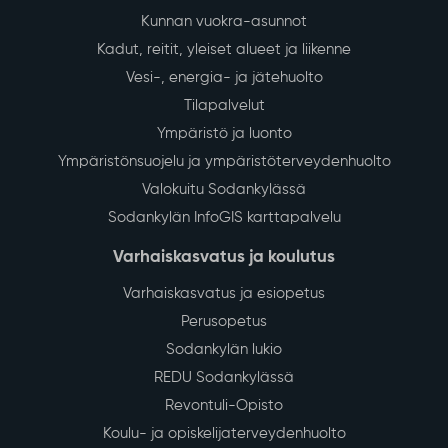
Kunnan vuokra-asunnot
Kadut, reitit, yleiset alueet ja liikenne
Vesi-, energia- ja jätehuolto
Tilapalvelut
Ympäristö ja luonto
Ympäristönsuojelu ja ympäristöterveydenhuolto
Valokuitu Sodankylässä
Sodankylän InfoGIS karttapalvelu
Varhaiskasvatus ja koulutus
Varhaiskasvatus ja esiopetus
Perusopetus
Sodankylän lukio
REDU Sodankylässä
Revontuli-Opisto
Koulu- ja opiskelijaterveydenhuolto