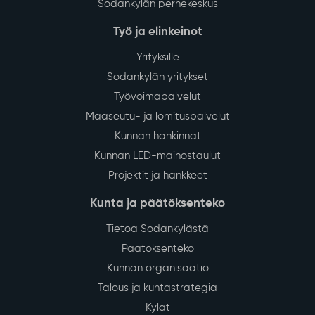
Sodankylän perhekeskus
Työ ja elinkeinot
Yrityksille
Sodankylän yritykset
Työvoimapalvelut
Maaseutu- ja lomituspalvelut
Kunnan hankinnat
Kunnan LED-mainostaulut
Projektit ja hankkeet
Kunta ja päätöksenteko
Tietoa Sodankylästä
Päätöksenteko
Kunnan organisaatio
Talous ja kuntastrategia
Kylät