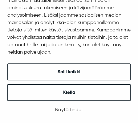
mainosten räätälöimiseen, sosiaalisen median
Evästeiden hallinta
ominaisuuksien tukemiseen ja kävijämäärämme
analysoimiseen. Lisäksi jaamme sosiaalisen median,
Yhteystiedot
mainosalan ja analytiikka-alan kumppaneillemme
Jäämerentie 1, 99601 Sodankylä
tietoja siitä, miten käytät sivustoamme. Kumppanimme
Kaikki yhteystiedot
voivat yhdistää näitä tietoja muihin tietoihin, joita olet
antanut heille tai joita on kerätty, kun olet käyttänyt
Henkilökunnan intranet
heidän palvelujaan.
Anna palautetta
Seuraa meitä
Salli kaikki
Kiellä
© 2025 Sodankylä
Digi- ja mainostoimisto Höyry Rovaniemi ja Oulu
Näytä tiedot