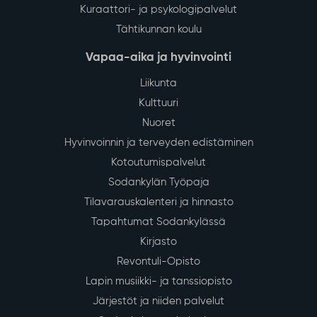
Kuraattori- ja psykologipalvelut
Tähtikunnan koulu
Vapaa-aika ja hyvinvointi
Liikunta
Kulttuuri
Nuoret
Hyvinvoinnin ja terveyden edistäminen
Kotoutumispalvelut
Sodankylän Työpaja
Tilavarauskalenteri ja hinnasto
Tapahtumat Sodankylässä
Kirjasto
Revontuli-Opisto
Lapin musiikki- ja tanssiopisto
Järjestöt ja niiden palvelut