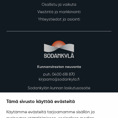
Osallistu ja vaikuta
Viestintä ja markkinointi
Yhteystiedot ja asiointi
Kunnanviraston neuvonta
puh. 0400 618 870
kirjaamo@sodankyla.fi
Sodankylän kunnan laskutusosoite
Tietosuoja
Tämä sivusto käyttää evästeitä
Saavutettavuus
Käytämme evästeitä tarjoamamme sisällön ja
Asiakirjajulkisuuskuvaus