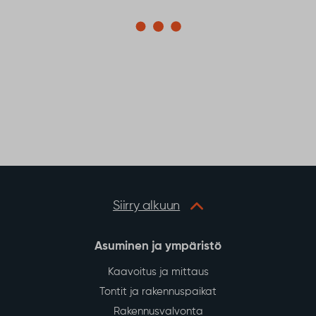
Siirry alkuun
Asuminen ja ympäristö
Kaavoitus ja mittaus
Tontit ja rakennuspaikat
Rakennusvalvonta