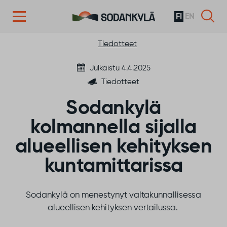
FI
EN
Siirry sisältöön
Tiedotteet
Julkaistu 4.4.2025
Tiedotteet
Sodankylä
kolmannella sijalla
alueellisen kehityksen
kuntamittarissa
Sodankylä on menestynyt
valtakunnallisessa
alueellisen kehityksen vertailussa.