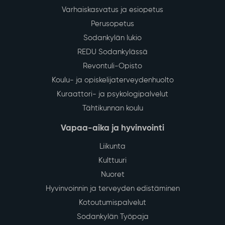
Varhaiskasvatus ja esiopetus
Perusopetus
Sodankylän lukio
REDU Sodankylässä
Revontuli-Opisto
Koulu- ja opiskelijaterveydenhuolto
Kuraattori- ja psykologipalvelut
Tähtikunnan koulu
Vapaa-aika ja hyvinvointi
Liikunta
Kulttuuri
Nuoret
Hyvinvoinnin ja terveyden edistäminen
Kotoutumispalvelut
Sodankylän Työpaja