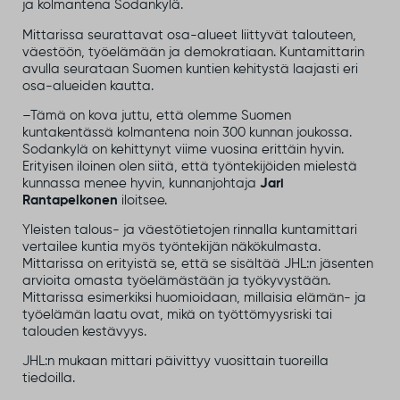
ja kolmantena Sodankylä.
Mittarissa seurattavat osa-alueet liittyvät talouteen,
väestöön, työelämään ja demokratiaan. Kuntamittarin
avulla seurataan Suomen kuntien kehitystä laajasti eri
osa-alueiden kautta.
–Tämä on kova juttu, että olemme Suomen
kuntakentässä kolmantena noin 300 kunnan joukossa.
Sodankylä on kehittynyt viime vuosina erittäin hyvin.
Erityisen iloinen olen siitä, että työntekijöiden mielestä
kunnassa menee hyvin, kunnanjohtaja
Jari
Rantapelkonen
iloitsee.
Yleisten talous- ja väestötietojen rinnalla kuntamittari
vertailee kuntia myös työntekijän näkökulmasta.
Mittarissa on erityistä se, että se sisältää JHL:n jäsenten
arvioita omasta työelämästään ja työkyvystään.
Mittarissa esimerkiksi huomioidaan, millaisia elämän- ja
työelämän laatu ovat, mikä on työttömyysriski tai
talouden kestävyys.
JHL:n mukaan mittari päivittyy vuosittain tuoreilla
tiedoilla.