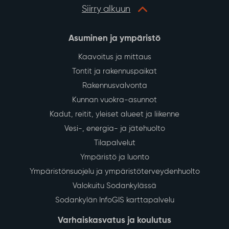
Siirry alkuun
Asuminen ja ympäristö
Kaavoitus ja mittaus
Tontit ja rakennuspaikat
Rakennusvalvonta
Kunnan vuokra-asunnot
Kadut, reitit, yleiset alueet ja liikenne
Vesi-, energia- ja jätehuolto
Tilapalvelut
Ympäristö ja luonto
Ympäristönsuojelu ja ympäristöterveydenhuolto
Valokuitu Sodankylässä
Sodankylän InfoGIS karttapalvelu
Varhaiskasvatus ja koulutus