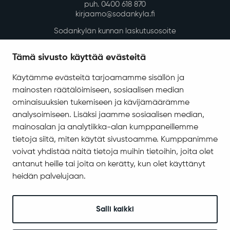
puh. 0400 618 870
kirjaamo@sodankyla.fi
Sodankylän kunnan laskutusosoite
Tietosuoja
Tämä sivusto käyttää evästeitä
Saavutettavuus
Käytämme evästeitä tarjoamamme sisällön ja
Asiakirjajulkisuuskuvaus
mainosten räätälöimiseen, sosiaalisen median
Evästeiden hallinta
ominaisuuksien tukemiseen ja kävijämäärämme
analysoimiseen. Lisäksi jaamme sosiaalisen median,
Yhteystiedot
mainosalan ja analytiikka-alan kumppaneillemme
Jäämerentie 1, 99601 Sodankylä
tietoja siitä, miten käytät sivustoamme. Kumppanimme
Kaikki yhteystiedot
voivat yhdistää näitä tietoja muihin tietoihin, joita olet
antanut heille tai joita on kerätty, kun olet käyttänyt
Henkilökunnan intranet
heidän palvelujaan.
Anna palautetta
Seuraa meitä
Salli kaikki