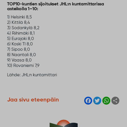
TOP10-kuntien sijoitukset JHL:n kuntamittarissa
asteikolla 1–10:
1) Helsinki 8,5
2) Kittilä 8,4
3) Sodankylä 8,2
4) Riihimäki 8,1
5) Eurajoki 8,0
6) Koski Tl 8,0
7) Sipoo 8,0
8) Naantali 8,0
9) Vaasa 8,0
10) Rovaniemi 7,9
Lähde: JHL:n kuntamittari
F
T
W
S
Jaa sivu eteenpäin
a
w
h
h
c
i
a
a
e
t
t
r
b
t
s
e
o
e
A
o
r
p