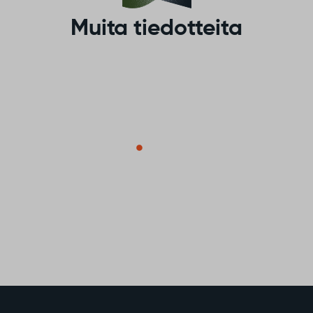
k
p
Muita tiedotteita