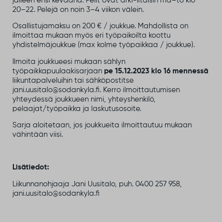
jälleen ensi keväänä. Pelit ovat arki-iltaisin ma–to klo
20–22. Pelejä on noin 3–4 viikon välein.
Osallistujamaksu on 200 € / joukkue. Mahdollista on
ilmoittaa mukaan myös eri työpaikoilta koottu
yhdistelmäjoukkue (max kolme työpaikkaa / joukkue).
Ilmoita joukkueesi mukaan sählyn
työpaikkapuulaakisarjaan
pe 15.12.2023 klo 16 mennessä
liikuntapalveluihin tai sähköpostitse
jani.uusitalo@sodankyla.fi. Kerro ilmoittautumisen
yhteydessä joukkueen nimi, yhteyshenkilö,
pelaajat/työpaikka ja laskutusosoite.
Sarja aloitetaan, jos joukkueita ilmoittautuu mukaan
vähintään viisi.
Lisätiedot:
Liikunnanohjaaja Jani Uusitalo, puh. 0400 257 958,
jani.uusitalo@sodankyla.fi