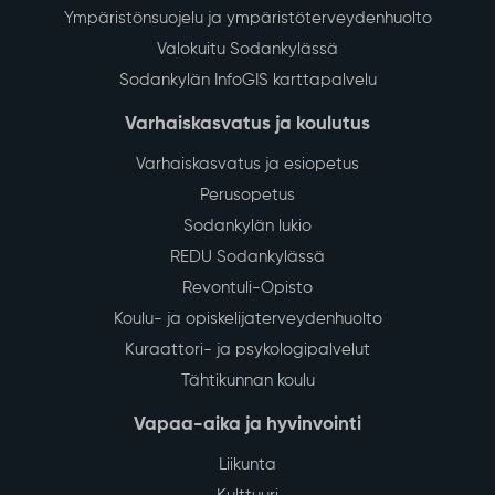
Ympäristönsuojelu ja ympäristöterveydenhuolto
Valokuitu Sodankylässä
Sodankylän InfoGIS karttapalvelu
Varhaiskasvatus ja koulutus
Varhaiskasvatus ja esiopetus
Perusopetus
Sodankylän lukio
REDU Sodankylässä
Revontuli-Opisto
Koulu- ja opiskelijaterveydenhuolto
Kuraattori- ja psykologipalvelut
Tähtikunnan koulu
Vapaa-aika ja hyvinvointi
Liikunta