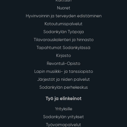
Kulttuuri
Nuoret
Hyvinvoinnin ja terveyden edistäminen
Kotoutumispalvelut
Sodankylän Työpaja
Tilavarauskalenteri ja hinnasto
Tapahtumat Sodankylässä
Kirjasto
Revontuli-Opisto
Lapin musiikki- ja tanssiopisto
Järjestöt ja niiden palvelut
Sodankylän perhekeskus
Työ ja elinkeinot
Yrityksille
Sodankylän yritykset
Työvoimapalvelut