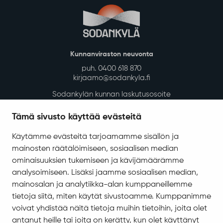
Kunnanviraston neuvonta
puh. 0400 618 870
kirjaamo@sodankyla.fi
Sodankylän kunnan laskutusosoite
Tietosuoja
Tämä sivusto käyttää evästeitä
Saavutettavuus
Käytämme evästeitä tarjoamamme sisällön ja
Asiakirjajulkisuuskuvaus
mainosten räätälöimiseen, sosiaalisen median
Evästeiden hallinta
ominaisuuksien tukemiseen ja kävijämäärämme
analysoimiseen. Lisäksi jaamme sosiaalisen median,
Yhteystiedot
mainosalan ja analytiikka-alan kumppaneillemme
Jäämerentie 1, 99601 Sodankylä
tietoja siitä, miten käytät sivustoamme. Kumppanimme
voivat yhdistää näitä tietoja muihin tietoihin, joita olet
Kaikki yhteystiedot
antanut heille tai joita on kerätty, kun olet käyttänyt