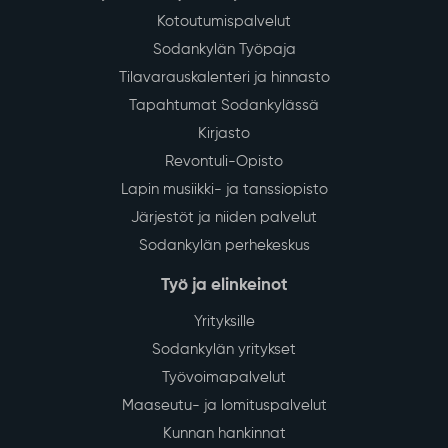
Kotoutumispalvelut
Sodankylän Työpaja
Tilavarauskalenteri ja hinnasto
Tapahtumat Sodankylässä
Kirjasto
Revontuli-Opisto
Lapin musiikki- ja tanssiopisto
Järjestöt ja niiden palvelut
Sodankylän perhekeskus
Työ ja elinkeinot
Yrityksille
Sodankylän yritykset
Työvoimapalvelut
Maaseutu- ja lomituspalvelut
Kunnan hankinnat