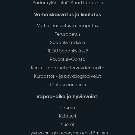
Sodankylän InfoGIS karttapalvelu
Varhaiskasvatus ja koulutus
Varhaiskasvatus ja esiopetus
Perusopetus
Sodankylän lukio
REDU Sodankylässä
Revontuli-Opisto
Koulu- ja opiskelijaterveydenhuolto
Kuraattori- ja psykologipalvelut
Tähtikunnan koulu
Vapaa-aika ja hyvinvointi
Liikunta
Kulttuuri
Nuoret
Hyvinvoinnin ja terveyden edistäminen