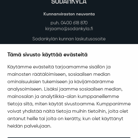
Kunnanviraston neuvonta
puh. 0400 618 870
kirjaamo@sodankyla.fi
Sodankylän kunnan laskutusosoite
Tietosuoja
Tämä sivusto käyttää evästeitä
Saavutettavuus
Käytämme evästeitä tarjoamamme sisällön ja
Asiakirjajulkisuuskuvaus
mainosten räätälöimiseen, sosiaalisen median
Evästeiden hallinta
ominaisuuksien tukemiseen ja kävijämäärämme
analysoimiseen. Lisäksi jaamme sosiaalisen median,
Yhteystiedot
mainosalan ja analytiikka-alan kumppaneillemme
Jäämerentie 1, 99601 Sodankylä
tietoja siitä, miten käytät sivustoamme. Kumppanimme
Kaikki yhteystiedot
voivat yhdistää näitä tietoja muihin tietoihin, joita olet
antanut heille tai joita on kerätty, kun olet käyttänyt
Henkilökunnan intranet
heidän palvelujaan.
Anna palautetta