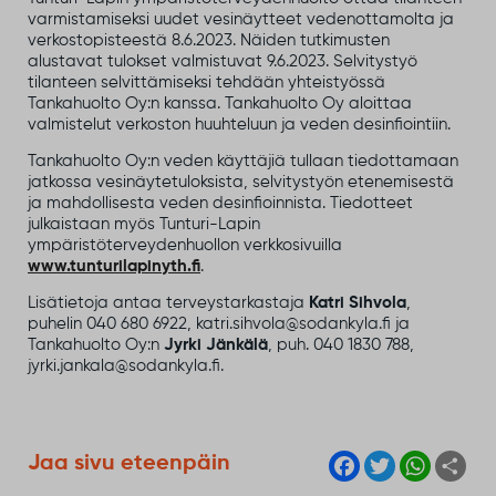
varmistamiseksi uudet vesinäytteet vedenottamolta ja
verkostopisteestä 8.6.2023. Näiden tutkimusten
alustavat tulokset valmistuvat 9.6.2023. Selvitystyö
tilanteen selvittämiseksi tehdään yhteistyössä
Tankahuolto Oy:n kanssa. Tankahuolto Oy aloittaa
valmistelut verkoston huuhteluun ja veden desinfiointiin.
Tankahuolto Oy:n veden käyttäjiä tullaan tiedottamaan
jatkossa vesinäytetuloksista, selvitystyön etenemisestä
ja mahdollisesta veden desinfioinnista. Tiedotteet
julkaistaan myös Tunturi-Lapin
ympäristöterveydenhuollon verkkosivuilla
www.tunturilapinyth.fi
.
Lisätietoja antaa terveystarkastaja
Katri Sihvola
,
puhelin 040 680 6922, katri.sihvola@sodankyla.fi ja
Tankahuolto Oy:n
Jyrki Jänkälä
, puh. 040 1830 788,
jyrki.jankala@sodankyla.fi.
F
T
W
S
Jaa sivu eteenpäin
a
w
h
h
c
i
a
a