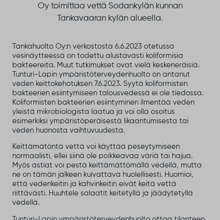
Oy toimittaa vettä Sodankylän kunnan
Tankavaaran kylän alueella.
Tankahuolto Oy:n verkostosta 6.6.2023 otetussa
vesinäytteessä on todettu alustavasti koliformisia
bakteereita. Muut tutkimukset ovat vielä keskeneräisiä.
Tunturi-Lapin ympäristöterveydenhuolto on antanut
veden keittokehotuksen 7.6.2023. Syytä koliformisten
bakteerien esiintymiseen talousvedessä ei ole tiedossa.
Koliformisten bakteerien esiintyminen ilmentää veden
yleistä mikrobiologista laatua ja voi olla osoitus
esimerkiksi ympäristöperäisestä likaantumisesta tai
veden huonosta vaihtuvuudesta.
Keittämätöntä vettä voi käyttää peseytymiseen
normaalisti, ellei siinä ole poikkeavaa väriä tai hajua.
Myös astiat voi pestä keittämättömällä vedellä, mutta
ne on tämän jälkeen kuivattava huolellisesti. Huomioi,
että vedenkeitin ja kahvinkeitin eivät keitä vettä
riittävästi. Huuhtele salaatit keitetyllä ja jäädytetyllä
vedellä.
Tunturi-Lapin ympäristöterveydenhuolto ottaa tilanteen