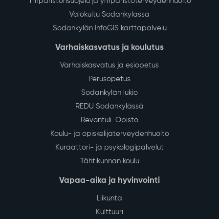
Ympäristönsuojelu ja ympäristöterveydenhuolto
Valokuitu Sodankylässä
Sodankylän InfoGIS karttapalvelu
Varhaiskasvatus ja koulutus
Varhaiskasvatus ja esiopetus
Perusopetus
Sodankylän lukio
REDU Sodankylässä
Revontuli-Opisto
Koulu- ja opiskelijaterveydenhuolto
Kuraattori- ja psykologipalvelut
Tähtikunnan koulu
Vapaa-aika ja hyvinvointi
Liikunta
Kulttuuri