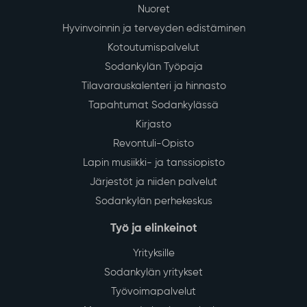
Nuoret
Hyvinvoinnin ja terveyden edistäminen
Kotoutumispalvelut
Sodankylän Työpaja
Tilavarauskalenteri ja hinnasto
Tapahtumat Sodankylässä
Kirjasto
Revontuli-Opisto
Lapin musiikki- ja tanssiopisto
Järjestöt ja niiden palvelut
Sodankylän perhekeskus
Työ ja elinkeinot
Yrityksille
Sodankylän yritykset
Työvoimapalvelut