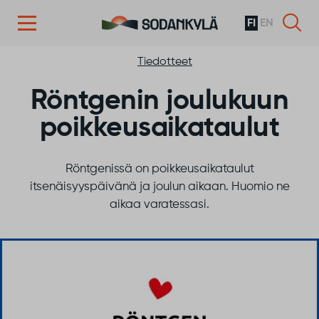
FI
EN
Siirry sisältöön
Tiedotteet
Röntgenin joulukuun
poikkeusaikataulut
Röntgenissä on poikkeusaikataulut
itsenäisyyspäivänä ja joulun aikaan. Huomio ne
aikaa varatessasi.