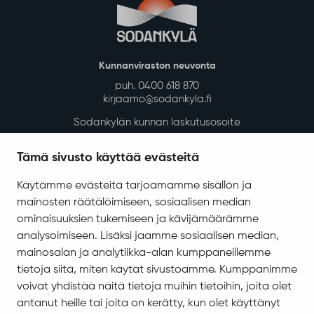
Kunnanviraston neuvonta
puh. 0400 618 870
kirjaamo@sodankyla.fi
Sodankylän kunnan laskutusosoite
Tietosuoja
Tämä sivusto käyttää evästeitä
Saavutettavuus
Käytämme evästeitä tarjoamamme sisällön ja
Asiakirjajulkisuuskuvaus
mainosten räätälöimiseen, sosiaalisen median
Evästeiden hallinta
ominaisuuksien tukemiseen ja kävijämäärämme
analysoimiseen. Lisäksi jaamme sosiaalisen median,
Yhteystiedot
mainosalan ja analytiikka-alan kumppaneillemme
Jäämerentie 1, 99601 Sodankylä
tietoja siitä, miten käytät sivustoamme. Kumppanimme
Kaikki yhteystiedot
voivat yhdistää näitä tietoja muihin tietoihin, joita olet
antanut heille tai joita on kerätty, kun olet käyttänyt
Henkilökunnan intranet