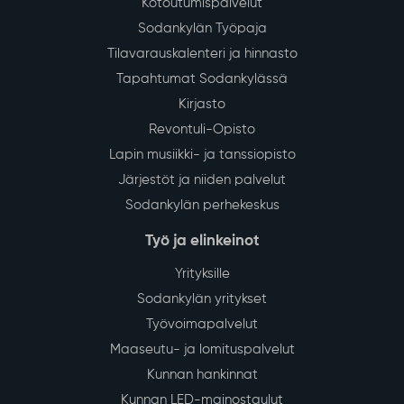
Kotoutumispalvelut
Sodankylän Työpaja
Tilavarauskalenteri ja hinnasto
Tapahtumat Sodankylässä
Kirjasto
Revontuli-Opisto
Lapin musiikki- ja tanssiopisto
Järjestöt ja niiden palvelut
Sodankylän perhekeskus
Työ ja elinkeinot
Yrityksille
Sodankylän yritykset
Työvoimapalvelut
Maaseutu- ja lomituspalvelut
Kunnan hankinnat
Kunnan LED-mainostaulut