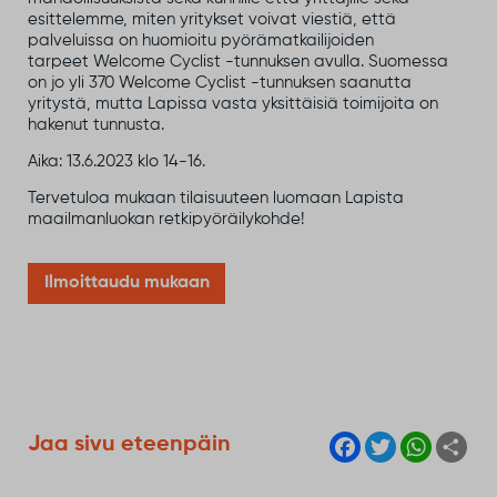
esittelemme, miten yritykset voivat viestiä, että
palveluissa on huomioitu pyörämatkailijoiden
tarpeet Welcome Cyclist -tunnuksen avulla. Suomessa
on jo yli 370 Welcome Cyclist -tunnuksen saanutta
yritystä, mutta Lapissa vasta yksittäisiä toimijoita on
hakenut tunnusta.
Aika: 13.6.2023 klo 14-16.
Tervetuloa mukaan tilaisuuteen luomaan Lapista
maailmanluokan retkipyöräilykohde!
Ilmoittaudu mukaan
F
T
W
S
Jaa sivu eteenpäin
a
w
h
h
c
i
a
a
e
t
t
r