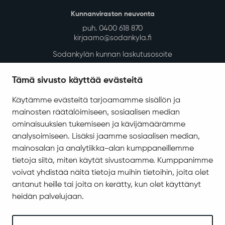
Kunnanviraston neuvonta
puh. 0400 618 870
kirjaamo@sodankyla.fi
Sodankylän kunnan laskutusosoite
Tietosuoja
Tämä sivusto käyttää evästeitä
Saavutettavuus
Käytämme evästeitä tarjoamamme sisällön ja
Asiakirjajulkisuuskuvaus
mainosten räätälöimiseen, sosiaalisen median
Evästeiden hallinta
ominaisuuksien tukemiseen ja kävijämäärämme
analysoimiseen. Lisäksi jaamme sosiaalisen median,
Yhteystiedot
mainosalan ja analytiikka-alan kumppaneillemme
Jäämerentie 1, 99601 Sodankylä
tietoja siitä, miten käytät sivustoamme. Kumppanimme
Kaikki yhteystiedot
voivat yhdistää näitä tietoja muihin tietoihin, joita olet
antanut heille tai joita on kerätty, kun olet käyttänyt
Henkilökunnan intranet
heidän palvelujaan.
Anna palautetta