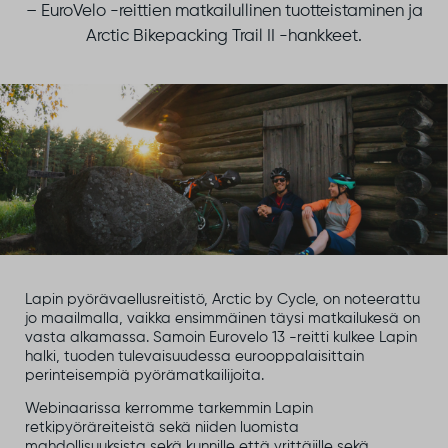
– EuroVelo -reittien matkailullinen tuotteistaminen ja
Arctic Bikepacking Trail II -hankkeet.
Lapin pyörävaellusreitistö, Arctic by Cycle, on noteerattu
jo maailmalla, vaikka ensimmäinen täysi matkailukesä on
vasta alkamassa. Samoin Eurovelo 13 -reitti kulkee Lapin
halki, tuoden tulevaisuudessa eurooppalaisittain
perinteisempiä pyörämatkailijoita.
Webinaarissa kerromme tarkemmin Lapin
retkipyöräreiteistä sekä niiden luomista
mahdollisuuksista sekä kunnille että yrittäjille sekä