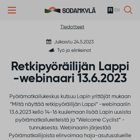
FI
EN
Siirry sisältöön
Tiedotteet
Julkaistu 24.5.2023
Työ ja elinkeinot
Retkipyöräilijän Lappi
-webinaari 13.6.2023
Pyörämatkailukeskus kutsuu Lapin yrittäjät mukaan
”Miltä näyttää retkipyöräilijän Lappi” -webinaariin
13.6.2023 kello 14-16 kuulemaan lisää Lapin uusista
pyörämatkailureiteistä ja ”Welcome Cyclist” -
tunnuksesta. Webinaarin järjestää
Pyörämatkailijoista elinvoimaa haja-asutusalueille