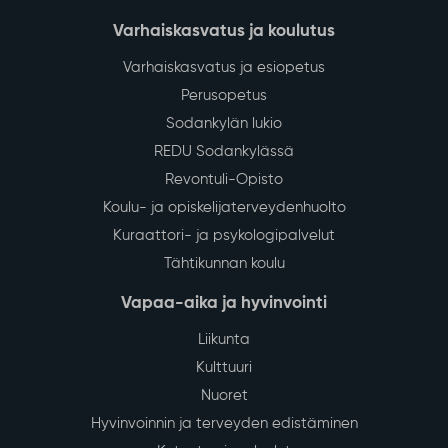
Varhaiskasvatus ja koulutus
Varhaiskasvatus ja esiopetus
Perusopetus
Sodankylän lukio
REDU Sodankylässä
Revontuli-Opisto
Koulu- ja opiskelijaterveydenhuolto
Kuraattori- ja psykologipalvelut
Tähtikunnan koulu
Vapaa-aika ja hyvinvointi
Liikunta
Kulttuuri
Nuoret
Hyvinvoinnin ja terveyden edistäminen