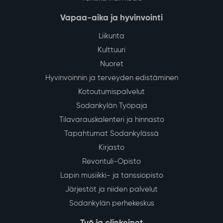
29
Vedenjakelussa katkos kirkonkylän
keskustan alueella tiistaina 4.8.
July
Sodankylän kirkonkylän keskustan alueella
talousveden jakelu keskeytyy tiistaina 4.8.2026 klo
13–16 vesijohtoverkoston saneerauksen vuoksi.
Lue lisää