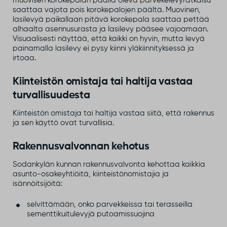
muovisen korokepalan päällä oleva parvekelevyratkaisu
saattaa vajota pois korokepalojen päältä. Muovinen,
lasilevyä paikallaan pitävä korokepala saattaa pettää
alhaalta asennusurasta ja lasilevy pääsee vajoamaan.
Visuaalisesti näyttää, että kaikki on hyvin, mutta levyä
painamalla lasilevy ei pysy kiinni yläkiinnityksessä ja
irtoaa.
Kiinteistön omistaja tai haltija vastaa
turvallisuudesta
Kiinteistön omistaja tai haltija vastaa siitä, että rakennus
ja sen käyttö ovat turvallisia.
Rakennusvalvonnan kehotus
Sodankylän kunnan rakennusvalvonta kehottaa kaikkia
asunto-osakeyhtiöitä, kiinteistönomistajia ja
isännöitsijöitä:
selvittämään, onko parvekkeissa tai terasseilla
sementtikuitulevyjä putoamissuojina