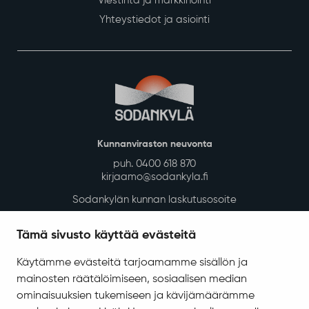
Siirry alkuun
Asuminen ja ympäristö
Kaavoitus ja mittaus
Tontit ja rakennuspaikat
Rakennusvalvonta
Kunnan vuokra-asunnot
Kadut, reitit, yleiset alueet ja liikenne
Vesi-, energia- ja jätehuolto
Tilapalvelut
Tämä sivusto käyttää evästeitä
Ympäristö ja luonto
Käytämme evästeitä tarjoamamme sisällön ja
Ympäristönsuojelu ja ympäristöterveydenhuolto
mainosten räätälöimiseen, sosiaalisen median
Valokuitu Sodankylässä
ominaisuuksien tukemiseen ja kävijämäärämme
Sodankylän InfoGIS karttapalvelu