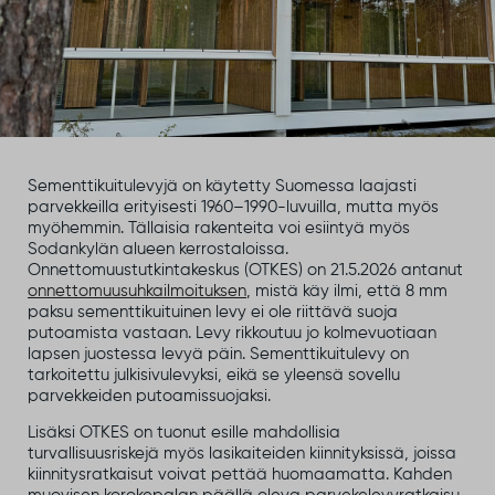
Sementtikuitulevyjä on käytetty Suomessa laajasti
parvekkeilla erityisesti 1960–1990-luvuilla, mutta myös
myöhemmin. Tällaisia rakenteita voi esiintyä myös
Sodankylän alueen kerrostaloissa.
Onnettomuustutkintakeskus (OTKES) on 21.5.2026 antanut
onnettomuusuhkailmoituksen
, mistä käy ilmi, että 8 mm
paksu sementtikuituinen levy ei ole riittävä suoja
putoamista vastaan. Levy rikkoutuu jo kolmevuotiaan
lapsen juostessa levyä päin. Sementtikuitulevy on
tarkoitettu julkisivulevyksi, eikä se yleensä sovellu
parvekkeiden putoamissuojaksi.
Lisäksi OTKES on tuonut esille mahdollisia
turvallisuusriskejä myös lasikaiteiden kiinnityksissä, joissa
kiinnitysratkaisut voivat pettää huomaamatta. Kahden