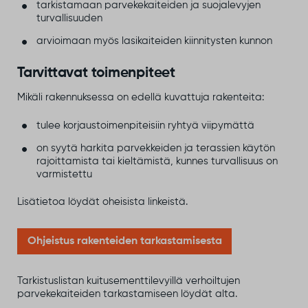
tarkistamaan parvekekaiteiden ja suojalevyjen
turvallisuuden
arvioimaan myös lasikaiteiden kiinnitysten kunnon
Tarvittavat toimenpiteet
Mikäli rakennuksessa on edellä kuvattuja rakenteita:
tulee korjaustoimenpiteisiin ryhtyä viipymättä
on syytä harkita parvekkeiden ja terassien käytön
rajoittamista tai kieltämistä, kunnes turvallisuus on
varmistettu
Lisätietoa löydät oheisista linkeistä.
Ohjeistus rakenteiden tarkastamisesta
Tarkistuslistan kuitusementtilevyillä verhoiltujen
parvekekaiteiden tarkastamiseen löydät alta.