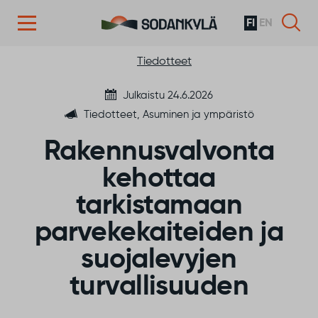
FI
EN
Siirry sisältöön
Tiedotteet
Julkaistu 24.6.2026
Tiedotteet, Asuminen ja ympäristö
Rakennusvalvonta
kehottaa
tarkistamaan
parvekekaiteiden ja
suojalevyjen
turvallisuuden