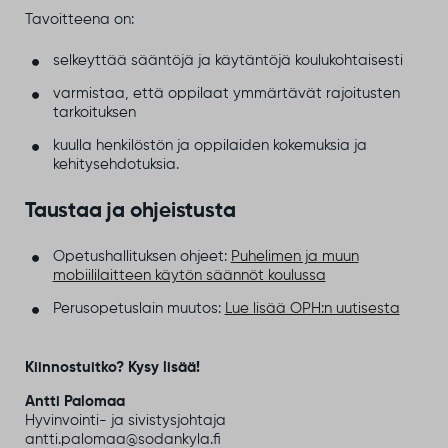
Tavoitteena on:
selkeyttää sääntöjä ja käytäntöjä koulukohtaisesti
varmistaa, että oppilaat ymmärtävät rajoitusten
tarkoituksen
kuulla henkilöstön ja oppilaiden kokemuksia ja
kehitysehdotuksia.
Taustaa ja ohjeistusta
Opetushallituksen ohjeet:
Puhelimen ja muun
mobiililaitteen käytön säännöt koulussa
Perusopetuslain muutos:
Lue lisää OPH:n uutisesta
Kiinnostuitko? Kysy lisää!
Antti Palomaa
Hyvinvointi- ja sivistysjohtaja
antti.palomaa@sodankyla.fi