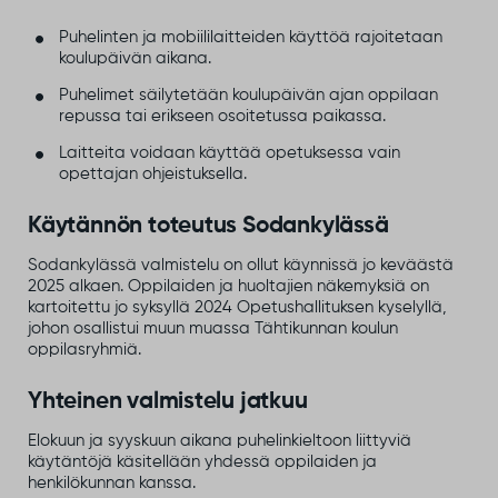
Puhelinten ja mobiililaitteiden käyttöä rajoitetaan
koulupäivän aikana.
Puhelimet säilytetään koulupäivän ajan oppilaan
repussa tai erikseen osoitetussa paikassa.
Laitteita voidaan käyttää opetuksessa vain
opettajan ohjeistuksella.
Käytännön toteutus Sodankylässä
Sodankylässä valmistelu on ollut käynnissä jo keväästä
2025 alkaen. Oppilaiden ja huoltajien näkemyksiä on
kartoitettu jo syksyllä 2024 Opetushallituksen kyselyllä,
johon osallistui muun muassa Tähtikunnan koulun
oppilasryhmiä.
Yhteinen valmistelu jatkuu
Elokuun ja syyskuun aikana puhelinkieltoon liittyviä
käytäntöjä käsitellään yhdessä oppilaiden ja
henkilökunnan kanssa.