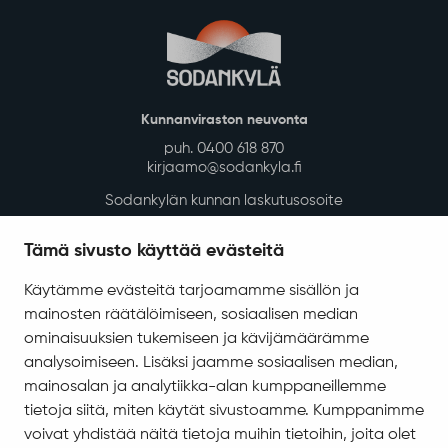
Asuminen ja ympäristö
Kaavoitus ja mittaus
Tontit ja rakennuspaikat
Rakennusvalvonta
Kunnan vuokra-asunnot
Kadut, reitit, yleiset alueet ja liikenne
Vesi-, energia- ja jätehuolto
Tilapalvelut
Tämä sivusto käyttää evästeitä
Ympäristö ja luonto
Käytämme evästeitä tarjoamamme sisällön ja
Ympäristönsuojelu ja ympäristöterveydenhuolto
mainosten räätälöimiseen, sosiaalisen median
Valokuitu Sodankylässä
ominaisuuksien tukemiseen ja kävijämäärämme
Sodankylän InfoGIS karttapalvelu
analysoimiseen. Lisäksi jaamme sosiaalisen median,
mainosalan ja analytiikka-alan kumppaneillemme
Varhaiskasvatus ja koulutus
tietoja siitä, miten käytät sivustoamme. Kumppanimme
Varhaiskasvatus ja esiopetus
voivat yhdistää näitä tietoja muihin tietoihin, joita olet