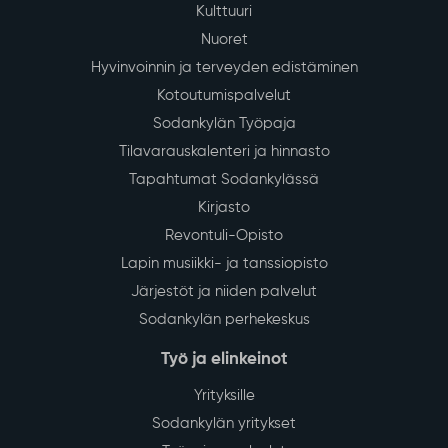
29
Vedenjakelussa katkos kirkonkylän
keskustan alueella tiistaina 4.8.
July
Sodankylän kirkonkylän keskustan alueella
talousveden jakelu keskeytyy tiistaina 4.8.2026 klo
13–16 vesijohtoverkoston saneerauksen vuoksi.
Lue lisää