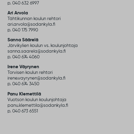
p. 040 632 6997
Ari Arvola
Tähtikunnan koulun rehtori
ari.arvola@sodankyla.fi
p. 040 175 7990
Sanna Säärelä
Järvikylien koulun vs. koulunjohtaja
sanna.saarela@sodankyla.fi
p. 040 674 4060
Irene Väyrynen
Torvisen koulun rehtori
irene.vayrynen@sodankyla.fi
p. 040 674 3450
Panu Klemettilä
Vuotson koulun koulunjohtaja
panu.klemettila@sodankyla.fi
p. 040 673 6551