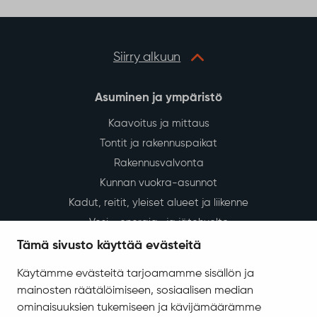
Siirry alkuun
Asuminen ja ympäristö
Kaavoitus ja mittaus
Tontit ja rakennuspaikat
Rakennusvalvonta
Kunnan vuokra-asunnot
Kadut, reitit, yleiset alueet ja liikenne
Vesi-, energia- ja jätehuolto
Tilapalvelut
Tämä sivusto käyttää evästeitä
Ympäristö ja luonto
Käytämme evästeitä tarjoamamme sisällön ja
Ympäristönsuojelu ja ympäristöterveydenhuolto
mainosten räätälöimiseen, sosiaalisen median
Valokuitu Sodankylässä
ominaisuuksien tukemiseen ja kävijämäärämme