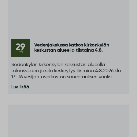
29
Vedenjakelussa katkos kirkonkylän
keskustan alueella tiistaina 4.8.
July
Sodankylän kirkonkylän keskustan alueella
talousveden jakelu keskeytyy tiistaina 4.8.2026 klo
13–16 vesijohtoverkoston saneerauksen vuoksi.
Lue lisää