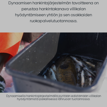
Dynaamisen hankintajärjestelmän tavoitteena on
perustaa hankintakanava villikalan
hyödyntämiseen yhtiön ja sen osakkaiden
ruokapalvelutuotannossa.
Dynaamisella hankintajärjestelmällä pyritään edistämään villikalan
hyödyntämistä paikallisessa lähiruoan tuotannossa.