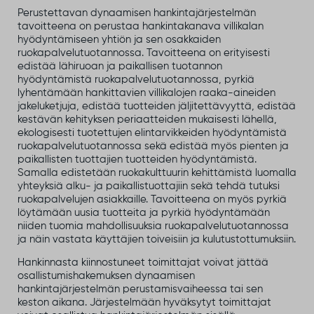
Perustettavan dynaamisen hankintajärjestelmän
tavoitteena on perustaa hankintakanava villikalan
hyödyntämiseen yhtiön ja sen osakkaiden
ruokapalvelutuotannossa. Tavoitteena on erityisesti
edistää lähiruoan ja paikallisen tuotannon
hyödyntämistä ruokapalvelutuotannossa, pyrkiä
lyhentämään hankittavien villikalojen raaka-aineiden
jakeluketjuja, edistää tuotteiden jäljitettävyyttä, edistää
kestävän kehityksen periaatteiden mukaisesti lähellä,
ekologisesti tuotettujen elintarvikkeiden hyödyntämistä
ruokapalvelutuotannossa sekä edistää myös pienten ja
paikallisten tuottajien tuotteiden hyödyntämistä.
Samalla edistetään ruokakulttuurin kehittämistä luomalla
yhteyksiä alku- ja paikallistuottajiin sekä tehdä tutuksi
ruokapalvelujen asiakkaille. Tavoitteena on myös pyrkiä
löytämään uusia tuotteita ja pyrkiä hyödyntämään
niiden tuomia mahdollisuuksia ruokapalvelutuotannossa
ja näin vastata käyttäjien toiveisiin ja kulutustottumuksiin.
Hankinnasta kiinnostuneet toimittajat voivat jättää
osallistumishakemuksen dynaamisen
hankintajärjestelmän perustamisvaiheessa tai sen
keston aikana. Järjestelmään hyväksytyt toimittajat