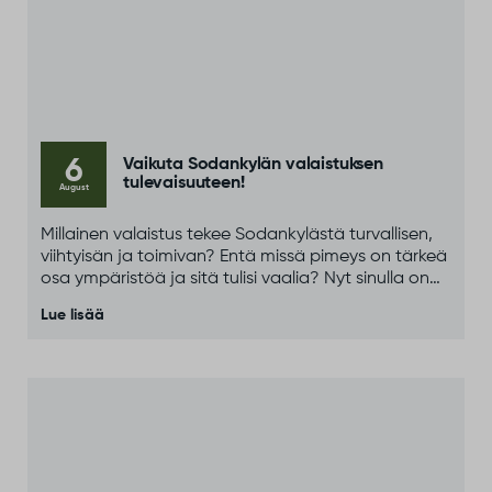
6
Vaikuta Sodankylän valaistuksen
tulevaisuuteen!
August
Millainen valaistus tekee Sodankylästä turvallisen,
viihtyisän ja toimivan? Entä missä pimeys on tärkeä
osa ympäristöä ja sitä tulisi vaalia? Nyt sinulla on
mahdollisuus kertoa näkemyksesi ja vaikuttaa
Lue lisää
siihen, miten valaistusta ja pimeyttä huomioidaan
tulevaisuudessa.