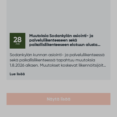
Muutoksia Sodankylän asiointi- ja
28
palveluliikenteeseen sekä
July
paikallisliikenteeseen elokuun alusta
alkaen
Sodankylän kunnan asiointi- ja palveluliikenteessä
sekä paikallisliikenteessä tapahtuu muutoksia
1.8.2026 alkaen. Muutokset koskevat liikennöitsijöitä,
yhteystietoja sekä osittain liikennöintipäiviä ja
Lue lisää
aikatauluja.
Näytä lisää