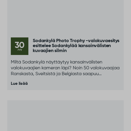
Sodankylä Photo Trophy -valokuvaesitys
30
esittelee Sodankylää kansainvälisten
July
kuvaajien silmin
Miltä Sodankylä näyttäytyy kansainvälisten
valokuvaajien kameran läpi? Noin 50 valokuvaajaa
Ranskasta, Sveitsistä ja Belgiasta saapuu
Sodankylään osana kansainvälistä Paris–North
Lue lisää
Cape Photo Adventure -tapahtumaa.