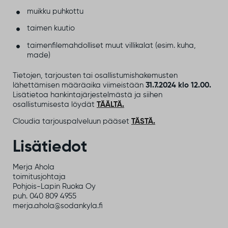
muikku puhkottu
taimen kuutio
taimenfilemahdolliset muut villikalat (esim. kuha,
made)
Tietojen, tarjousten tai osallistumishakemusten
lähettämisen määräaika viimeistään
31.7.2024 klo 12.00.
Lisätietoa hankintajärjestelmästä ja siihen
osallistumisesta löydät
TÄÄLTÄ.
Cloudia tarjouspalveluun pääset
TÄSTÄ.
Lisätiedot
Merja Ahola
toimitusjohtaja
Pohjois-Lapin Ruoka Oy
puh. 040 809 4955
merja.ahola@sodankyla.fi