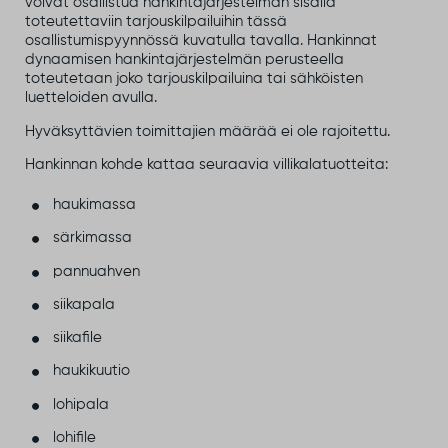
voivat osallistua hankintajärjestelmän sisällä
toteutettaviin tarjouskilpailuihin tässä
osallistumispyynnössä kuvatulla tavalla. Hankinnat
dynaamisen hankintajärjestelmän perusteella
toteutetaan joko tarjouskilpailuina tai sähköisten
luetteloiden avulla.
Hyväksyttävien toimittajien määrää ei ole rajoitettu.
Hankinnan kohde kattaa seuraavia villikalatuotteita:
haukimassa
särkimassa
pannuahven
siikapala
siikafile
haukikuutio
lohipala
lohifile