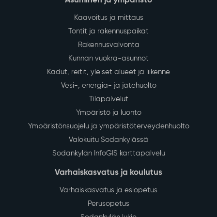
Asuminen ja ympäristö
Kaavoitus ja mittaus
Tontit ja rakennuspaikat
Rakennusvalvonta
Kunnan vuokra-asunnot
Kadut, reitit, yleiset alueet ja liikenne
Vesi-, energia- ja jätehuolto
Tilapalvelut
Ympäristö ja luonto
Ympäristönsuojelu ja ympäristöterveydenhuolto
Valokuitu Sodankylässä
Sodankylän InfoGIS karttapalvelu
Varhaiskasvatus ja koulutus
Varhaiskasvatus ja esiopetus
Perusopetus