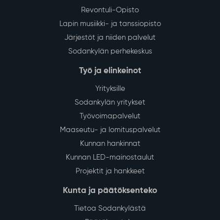
Revontuli-Opisto
Lapin musiikki- ja tanssiopisto
Järjestöt ja niiden palvelut
Sodankylän perhekeskus
Työ ja elinkeinot
Yrityksille
Sodankylän yritykset
Työvoimapalvelut
Maaseutu- ja lomituspalvelut
Kunnan hankinnat
Kunnan LED-mainostaulut
Projektit ja hankkeet
Kunta ja päätöksenteko
Tietoa Sodankylästä