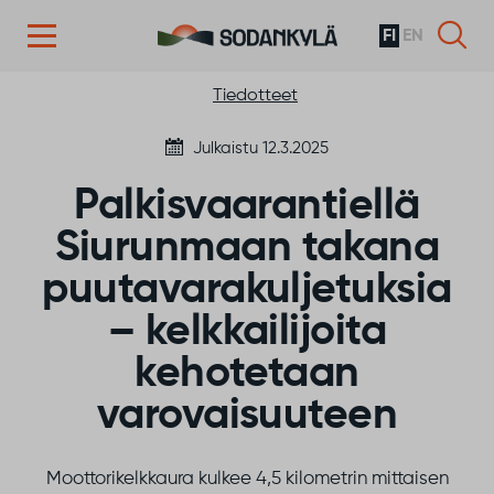
FI
EN
Siirry sisältöön
Tiedotteet
Julkaistu 12.3.2025
Palkisvaarantiellä
Siurunmaan takana
puutavarakuljetuksia
– kelkkailijoita
kehotetaan
varovaisuuteen
Moottorikelkkaura kulkee 4,5 kilometrin mittaisen