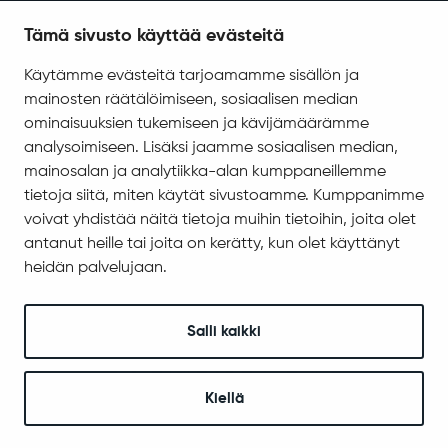
Tietosuoja
Tämä sivusto käyttää evästeitä
Saavutettavuus
Käytämme evästeitä tarjoamamme sisällön ja
Asiakirjajulkisuuskuvaus
mainosten räätälöimiseen, sosiaalisen median
Evästeiden hallinta
ominaisuuksien tukemiseen ja kävijämäärämme
analysoimiseen. Lisäksi jaamme sosiaalisen median,
Yhteystiedot
mainosalan ja analytiikka-alan kumppaneillemme
Jäämerentie 1, 99601 Sodankylä
tietoja siitä, miten käytät sivustoamme. Kumppanimme
Kaikki yhteystiedot
voivat yhdistää näitä tietoja muihin tietoihin, joita olet
antanut heille tai joita on kerätty, kun olet käyttänyt
Henkilökunnan intranet
heidän palvelujaan.
Anna palautetta
Seuraa meitä
Salli kaikki
Kiellä
© 2025 Sodankylä
Digi- ja mainostoimisto Höyry Rovaniemi ja Oulu