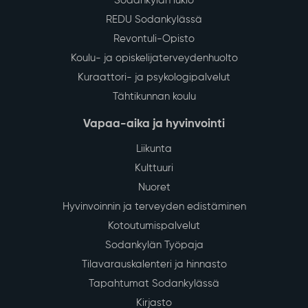
Sodankylän lukio
REDU Sodankylässä
Revontuli-Opisto
Koulu- ja opiskelijaterveydenhuolto
Kuraattori- ja psykologipalvelut
Tähtikunnan koulu
Vapaa-aika ja hyvinvointi
Liikunta
Kulttuuri
Nuoret
Hyvinvoinnin ja terveyden edistäminen
Kotoutumispalvelut
Sodankylän Työpaja
Tilavarauskalenteri ja hinnasto
Tapahtumat Sodankylässä
Kirjasto