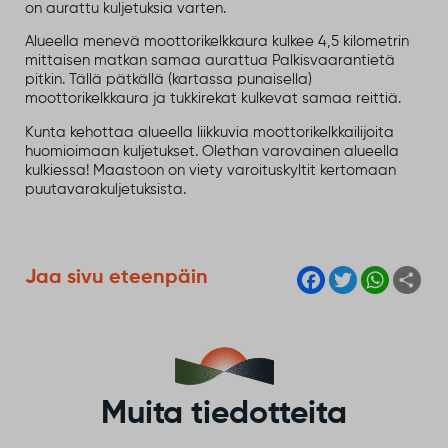
on aurattu kuljetuksia varten.
Alueella menevä moottorikelkkaura kulkee 4,5 kilometrin
mittaisen matkan samaa aurattua Palkisvaarantietä
pitkin. Tällä pätkällä (kartassa punaisella)
moottorikelkkaura ja tukkirekat kulkevat samaa reittiä.
Kunta kehottaa alueella liikkuvia moottorikelkkailijoita
huomioimaan kuljetukset. Olethan varovainen alueella
kulkiessa! Maastoon on viety varoituskyltit kertomaan
puutavarakuljetuksista.
F
T
W
S
Jaa sivu eteenpäin
a
w
h
h
c
i
a
a
e
t
t
r
b
t
s
e
o
e
A
o
r
p
k
p
Muita tiedotteita